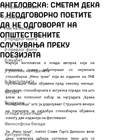
Ангеловска: Сметам дека
β-кратки раскази
е неодговорно поетите
β-колумни
да не одговорат на
Лик на месецот
општествените
β-предлог книга
случувања преку
β-предлог филм
поезијата
β-муабет
Марија Ангеловска е млада авторка која на 
поетската сцена дебитираше со нејзината 
β-уметник на неделата
стихозбирка „Меко трње“ која во издание на ПНВ 
β-фактопедија
Публикации беше објавена пред неколку месеци. 
Деновиве, стихозбирката е актуелна поради тоа што 
Бисери
влезе во потесниот избор за наградата „Браќа 
Воздишки
Миладиновци“ што ја доделуваат Струшките вечери 
на поезијата за најдобра стихозбирка објавена 
Огледи и разгледи
помеѓу две изданија на фестивалот. 
Философски беседи
За „Меко трње“, поетот Славе Ѓорѓо Димоски вели 
Културоглед
дека поетесата одбира суптилни теми што го 