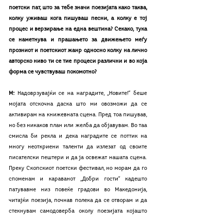
поетски пат, што за тебе значи поезијата како таква, 
колку уживаш кога пишуваш песни, а колку е тој 
процес и верзирање на една вештина? Секако, тука 
се наметнува и прашањето за движењето меѓу 
прозниот и поетскиот жанр односно колку на лично 
авторско ниво ти се тие процеси различни и во која 
форма се чувствуваш покомотно?
М: 
Надоврзувајќи се на наградите, „Новите!“ беше 
мојата отскочна даска што ми овозможи да се 
активирам на книжевната сцена. Пред тоа пишував, 
но без никаков план или желба да објавувам. Во таа 
смисла би рекла и дека наградите се поттик на 
многу неоткриени таленти да излезат од своите 
писателски пештери и да ја освежат нашата сцена. 
Преку Скопскиот поетски фестивал, но морам да го 
споменам и караванот „Добри гости“ кадешто 
патувавме низ повеќе градови во Македонија, 
читајќи поезија, почнав полека да се отворам и да 
стекнувам самодоверба околу поезијата којашто 