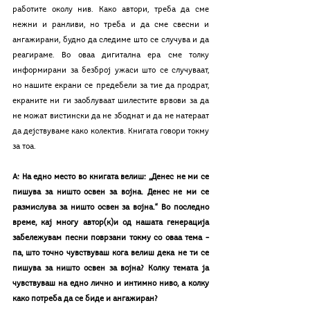
работите околу нив. Како автори, треба да сме 
нежни и ранливи, но треба и да сме свесни и 
ангажирани, будно да следиме што се случува и да 
реагираме. Во оваа дигитална ера сме толку 
информирани за безброј ужаси што се случуваат, 
но нашите екрани се предебели за тие да продрат, 
екраните ни ги заоблуваат шилестите врвови за да 
не можат вистински да не збоднат и да не натераат 
да дејствуваме како колектив. Книгата говори токму 
за тоа.
А: На едно место во книгата велиш: „Денес не ми се 
пишува за ништо освен за војна. Денес не ми се 
размислува за ништо освен за војна.“ Во последно 
време, кај многу автор(к)и од нашата генерација 
забележувам песни поврзани токму со оваа тема – 
па, што точно чувствуваш кога велиш дека не ти се 
пишува за ништо освен за војна? Колку темата ја 
чувствуваш на едно лично и интимно ниво, а колку 
како потреба да се биде и ангажиран?