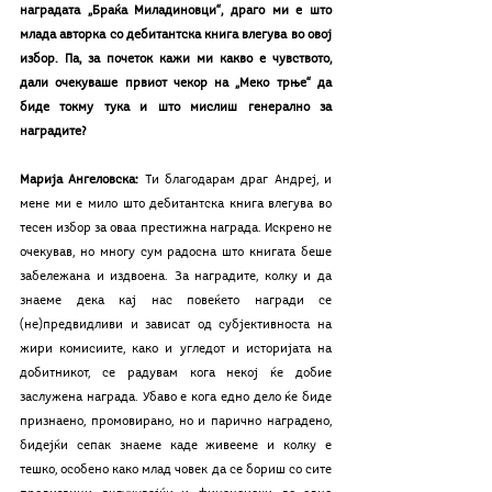
наградата „Браќа Миладиновци“, драго ми е што 
млада авторка со дебитантска книга влегува во овој 
избор. Па, за почеток кажи ми какво е чувството, 
дали очекуваше првиот чекор на „Меко трње“ да 
биде токму тука и што мислиш генерално за 
наградите?
Марија Ангеловска: 
Ти благодарам драг Андреј, и 
мене ми е мило што дебитантска книга влегува во 
тесен избор за оваа престижна награда. Искрено не 
очекував, но многу сум радосна што книгата беше 
забележана и издвоена. За наградите, колку и да 
знаеме дека кај нас повеќето награди се 
(не)предвидливи и зависат од субјективноста на 
жири комисиите, како и угледот и историјата на 
добитникот, сe радувам кога некој ќе добие 
заслужена награда. Убаво е кога едно дело ќе биде 
признаено, промовирано, но и парично наградено, 
бидејќи сепак знаеме каде живееме и колку е 
тешко, особено како млад човек да се бориш со сите 