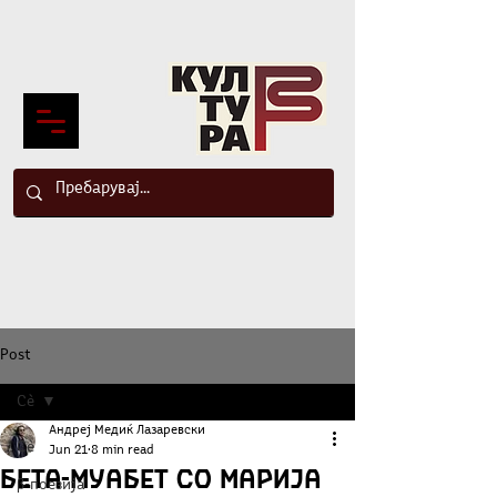
Post
Сè
Андреј Медиќ Лазаревски
Сè
Jun 21
8 min read
БЕТА-МУАБЕТ со Марија
β-поезија