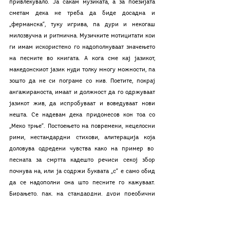
привлекувало. Ја сакам музиката, а за поезијата 
сметам дека не треба да биде досадна и 
„ферманска“, туку игрива, па дури и некогаш 
милозвучна и ритмична. Музичките мотицитати кои 
ги имам искористено го надополнуваат значењето 
на песните во книгата. А кога сме кај јазикот, 
македонскиот јазик нуди толку многу можности, па 
зошто да не си пограме со нив. Поетите, покрај 
ангажираноста, имаат и должност да го одржуваат 
јазикот жив, да испробуваат и воведуваат нови 
нешта. Се надевам дека придонесов кон тоа со 
„Меко трње“. Постоењето на повремени, нецелосни 
рими, нестандардни стихови, алитерација која 
доловува одредени чувства како на пример во  
песната за смртта кадешто речиси секој збор 
почнува на, или ја содржи буквата „с“ е само обид 
да се надополни она што песните го кажуваат. 
Бирањето, пак, на стандардни, дури преобични 
рими, може да пренесе детска наивност (при 
играње на детски игри), искршена рима асоцира на 
тоа дека нешто не „штима“, побавното темпо во 