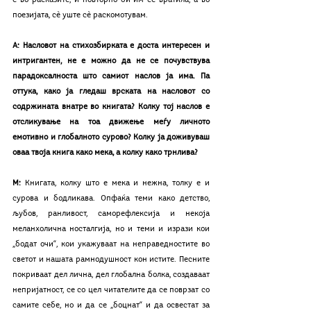
е во расказите, и повторно би им се вратила, а во 
поезијата, сѐ уште сѐ раскомотувам.
А: Насловот на стихозбирката е доста интересен и 
интригантен, не е можно да не се почувствува 
парадоксалноста што самиот наслов ја има. Па 
оттука, како ја гледаш врската на насловот со 
содржината внатре во книгата? Колку тој наслов е 
отсликување на тоа движење меѓу личното 
емотивно и глобалното сурово? Колку ја доживуваш 
оваа твоја книга како мека, а колку како трнлива?
М: 
Книгата, колку што е мека и нежна, толку е и 
сурова и бодликава. Опфаќа теми како детство, 
љубов, ранливост, саморефлексија и некоја 
меланхолична носталгија, но и теми и изрази кои 
„бодат очи“, кои укажуваат на неправедностите во 
светот и нашата рамнодушност кон истите. Песните 
покриваат дел лична, дел глобална болка, создаваат 
непријатност, се со цел читателите да се поврзат со 
самите себе, но и да се „боцнат“ и да освестат за 