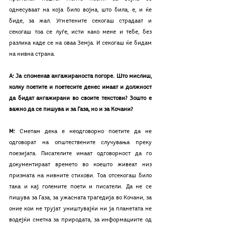
однесуваат на која било војна, што била, е, и ќе 
биде, за жал. Угнетените секогаш страдаат и 
секогаш тоа се луѓе, исти како мене и тебе, без 
разлика каде се на оваа Земја. И секогаш ќе бидам 
на нивна страна.
А: Ја споменав ангажираноста погоре. Што мислиш, 
колку поетите и поетесите денес имаат и должност 
да бидат ангажирани во своите текстови? Зошто е 
важно да се пишува и за Газа, но и за Кочани?
М: 
Сметам дека е неодговорно поетите да не 
одговорат на општествените случувања преку 
поезијата. Писателите имаат одговорност да го 
документираат времето во коешто живеат низ 
призмата на нивните стихови. Тоа отсекогаш било 
така и кај големите поети и писатели. Да не се 
пишува за Газа, за ужасната трагедија во Кочани, за 
оние кои не трујат уништувајќи ни ја планетата не 
водејќи сметка за природата, за информациите од 