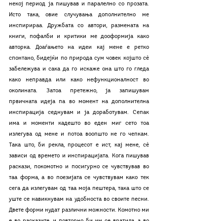
некој период ја пишував и паралелно со прозата. 
Исто така, овие случувања дополнително ме 
инспирираа. Дружбата со автори, размената на 
книги, пофалби и критики ме дооформија како 
авторка. Доаѓањето на идеи кај мене е ретко 
спонтано, бидејќи по природа сум човек којшто сѐ 
забележува и сака да го искаже она што го гледа 
како неправда или како нефункционалност во 
околината. Затоа претежно, ја запишувам 
првичната идеја па во момент на дополнителна 
инспирација седнувам и ја доработувам. Сепак 
има и моменти кадешто во еден миг сето тоа 
излегува од мене и потоа воопшто не го чепкам. 
Така што, би рекла, процесот е ист, кај мене, сѐ 
зависи од времето и инспирацијата. Кога пишував 
раскази, покомотно и посигурно се чувствував во 
таа форма, а во поезијата се чувствувам како тек 
сега да излегувам од таа моја пештера, така што се 
уште се навикнувам на удобноста во своите песни. 
Двете форми нудат различни можности. Комотно ми 