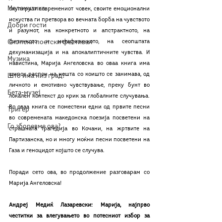
Мелемузика
окупираат современиот човек, своите емоционални 
искуства ги претвора во вечната борба на чувството 
Добри гости
и разумот, на конкретното и апстрактното, на 
Скопски поетски фестивал
физичкото и метафизичкото, на сеопштата 
дехуманизација и на апокалиптичните чувства. И 
Музика
навистина, Марија Ангеловска во оваа книга има 
широк распон на нешта со коишто се занимава, од 
Што има низ град?
личното и емотивно чувствување, преку бунт во 
Бета-музеј
локален контекст до крик за глобалните случувања. 
Во оваа книга се поместени едни од првите песни 
Тригер
во современата македонска поезија посветени на 
Го зборевме ова?
страшната трагедија во Кочани, на жртвите на 
Партизанска, но и многу моќни песни посветени на 
Газа и геноцидот којшто се случува.
Поради сето ова, во продолжение разговарам со 
Марија Ангеловска!
Андреј Медиќ Лазаревски: Марија, најпрво 
честитки за влегувањето во потесниот избор за 