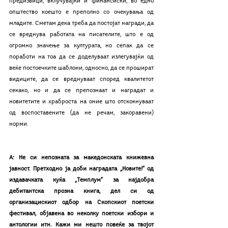
предизвици, вклучувајќи и финансиски, во едно 
општество коешто е преполно со очекувања од 
младите. Сметам дека треба да постојат награди, да 
се вреднува работата на писателите, што е од 
огромно значење за културата, но сепак да се 
поработи на тоа да се доделуваат излегувајќи од 
веќе постоечките шаблони, односно, да се прошират 
видиците, да се вреднуваат според квалитетот 
секако, но и да се препознаат и наградат и 
новитетите и храброста на оние што отскокнуваат 
од воспоставените (да не речам, закоравени) 
норми.
А: Не си непозната за македонската книжевна 
јавност. Претходно ја доби наградата „Новите!“ од 
издавачката куќа „Темплум“ за најдобра 
дебитантска прозна книга, дел си од 
организацискиот одбор на Скопскиот поетски 
фестивал, објавена во неколку поетски избори и 
антологии итн. Кажи ми нешто повеќе за твојот 