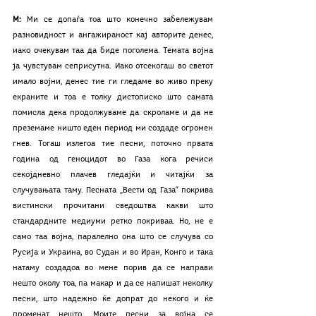
М: 
Ми се допаѓа тоа што конечно забележувам 
разновидност и ангажираност кај авторите денес, 
иако очекувам таа да биде поголема. Темата војна 
ја чувстувам сеприсутна. Иако отсекогаш во светот 
имало војни, денес тие ги гледаме во живо преку 
екраните и тоа е толку дистописко што самата 
помисла дека продолжуваме да скроламе и да не 
преземаме ништо еден период ми создаде огромен 
гнев. Тогаш излегоа тие песни, поточно првата 
година од геноцидот во Газа кога речиси 
секојдневно плачев гледајќи и читајќи за 
случувањата таму. Песната „Вести од Газа“ покрива 
вистински прочитани сведоштва какви што 
стандардните медиуми ретко покриваа. Но, не е 
само таа војна, паралелно она што се случува со 
Русија и Украина, во Судан и во Иран, Конго и така 
натаму создадоа во мене порив да се направи 
нешто околу тоа, па макар и да се напишат неколку 
песни, што надежно ќе допрат до некого и ќе 
променат нешто. Моите песни за војна се 