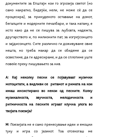
документите за Епштајн кои го згрозија светот (но 
само накратко, бидејќи, нели, не може сѐ да се 
процесира), за принуденото оставање на домот, 
бегалците и модерните печалбари, и така натаму, е 
исто како да не се пишува за љубовта, надежта, 
другарството и, по милионити пат, за изгрејсонцето 
и зајдисонцето. Сите различно ги доживуваме овие 
нешта, но треба макар да се обидеме да се 
освестиме, да ги адресираме, и да се сплотиме уште 
повеќе преку пишувањето за нив.
А: Кај неколку песни се појавуваат музички 
мотоцитати, а видливи се  ритамот и римата на кои 
имаш инсистирано во некои од песните. Колку 
музикалноста, звучноста, мелодичноста и 
ритмичноста на песните играат клучна улога во 
твојата поезија?
М:
 Поезијата не е само пренесување идеи и емоции 
туку и игра со јазикот. Тоа отсекогаш ме 