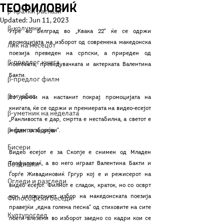
Теофиловиќ
β-кратки раскази
Updated:
Jun 11, 2023
β-колумни
Утре во Белград во „Квака 22“ ќе се одржи 
промоцијата на изборот од современа македонска 
Лик на месецот
поезија преведен на српски, а приреден од 
β-предлог книга
поетесата, преведувачката и актерката Валентина 
Бакти. 
β-предлог филм
β-муабет
Во рамки на настанит покрај промоцијата на 
книгата, ќе се одржи и премиерата на видео-есејот 
β-уметник на неделата
„Ранливоста е дар, смртта е нестабилна, а светот е 
β-фактопедија
жеден за зборови“.
Бисери
Видео есејот е за Скопје е снимен од Младен 
Теофиловиќ, а во него играат Валентина Бакти и 
Воздишки
Ѓорѓе Живадиновиќ Гргур кој е и режисерот на 
Огледи и разгледи
видео есејот. Филмот е сладок, краток, но со осврт 
кон целокупниот избор на македонската поезија 
Философски беседи
правејќи „една голема песна“ од стиховите на сите 
Културоглед
поети влезени во изборот заедно со кадри кои се 