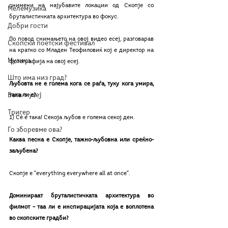
снимени на најубавите локации од Скопје со 
Мелемузика
бруталистичката архитектура во фокус.
Добри гости
По повод снимањето на овој видео есеј, разговарав 
Скопски поетски фестивал
на кратко со Младен Теофиловиќ кој е директор на 
Музика
фотографија на овој есеј.
Што има низ град?
Љубовта не е голема кога се раѓа, туку кога умира, 
Бета-музеј
така ли е?
Тригер
1) Сѐ е така! Секоја љубов е голема секој ден.
Го зборевме ова?
Каква песна е Скопје, тажно-љубовна или среќно-
заљубена?
Скопје е “everything everywhere all at once”. 
Доминираат бруталистичката архитектура во 
филмот – таа ли е инспирацијата која е воплотена 
во скопските градби?