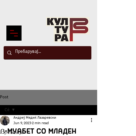
Post
Сè
Андреј Медиќ Лазаревски
Сè
Jun 9, 2023
2 min read
ẞ-муабет со Младен
β-поезија