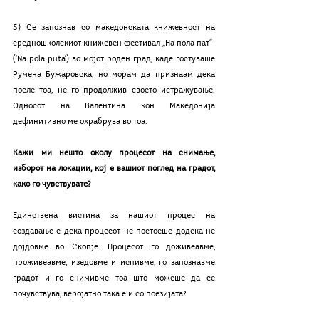
5) Се запознав со македонската книжевност на 
средношколскиот книжевен фестивал „На пола пат“ 
('Na pola puta') во мојот роден град, каде гостуваше 
Румена Бужаровска, но морам да признаам дека 
после тоа, не го продолжив своето истражување. 
Односот на Валентина кон Македонија 
дефинитивно ме охрабрува во тоа.
Кажи ми нешто околу процесот на снимање, 
изборот на локации, кој е вашиот поглед на градот, 
како го чувствувате?
Единствена вистина за нашиот процес на 
создавање е дека процесот не постоеше додека не 
дојдовме во Скопје. Процесот го доживеавме, 
проживеавме, изедовме и испивме, го запознавме 
градот и го снимивме тоа што можеше да се 
почувствува, веројатно така е и со поезијата?