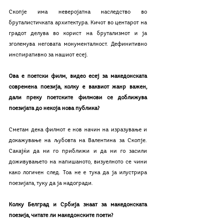
Скопје има неверојатна наследство во 
бруталистичката архитектура. Кичот во центарот на 
градот делува во корист на брутализмот и ја 
зголемува неговата монументалност. Дефинитивно 
инспиративно за нашиот есеј.  
Ова е поетски филм, видео есеј за македонската 
современа поезија, колку е ваквиот жанр важен, 
дали преку поетските филмови се доближува 
поезијата до некоја нова публика?
Сметам дека филмот е нов начин на изразување и 
докажување на љубовта на Валентина за Скопје. 
Сакајќи да ни го приближи и да ни го засили 
доживувањето на напишаното, визуелното се чини 
како логичен след. Тоа не е тука да ја илустрира 
поезијата, туку да ја надогради.
Колку Белград и Србија знаат за македонската 
поезија, читате ли македонските поети?