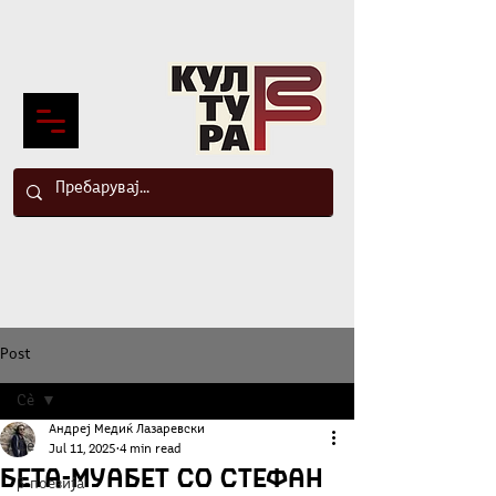
Post
Сè
Андреј Медиќ Лазаревски
Сè
Jul 11, 2025
4 min read
Бета-муабет со Стефан
β-поезија