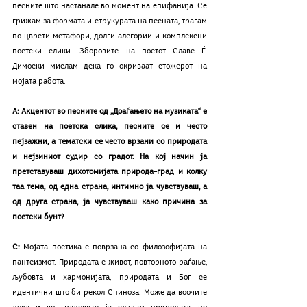
песните што настанале во момент на епифанија. Се 
грижам за формата и струкурата на песната, трагам 
по цврсти метафори, долги алегории и комплексни 
поетски слики. Зборовите на поетот Славе Ѓ. 
Димоски мислам дека го окриваат стожерот на 
мојата работа.  
А: Акцентот во песните од „Доаѓањето на музиката“ е 
ставен на поетска слика, песните се и често 
пејзажни, а тематски се често врзани со природата 
и нејзиниот судир со градот. На кој начин ја 
претставуваш дихотомијата природа–град и колку 
таа тема, од една страна, интимно ја чувствуваш, а 
од друга страна, ја чувствуваш како причина за 
поетски бунт?
С: 
Мојата поетика е поврзана со филозофијата на 
пантеизмот. Природата е живот, повторното раѓање, 
љубовта и хармонијата, природата и Бог се 
идентични што би рекол Спиноза. Може да воочите 