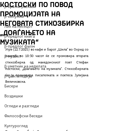
Костоски по повод
β-кратки раскази
промоцијата на
β-колумни
неговата стихозбирка
Лик на месецот
„Доаѓањето на
β-предлог книга
музиката“
β-предлог филм
Утре (12.7.2025) во кафе и барот „Шила“ во Охрид со 
β-муабет
почеток во 18:30 часот ќе се промовира втората 
стихозбирка од македонскиот поет Стефан 
β-уметник на неделата
Костоски, „Доаѓањето на музиката“. Стихозбирката 
ќе ја промовира писателката и поетеса Јулијана 
β-фактопедија
Величковска. 
Бисери
Воздишки
Огледи и разгледи
Философски беседи
Културоглед