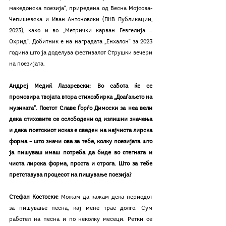
македонска поезија“, приредена од Весна Мојсова-
Чепишевска и Иван Антоновски (ПНВ Публикации, 
2023), како и во „Метрички карван Гевгелија ‒ 
Охрид“. Добитник е на наградата „Енхалон“ за 2023 
година што ја доделува фестивалот Струшки вечери 
на поезијата.
Андреј Медиќ Лазаревски: Во сабота ќе се 
промовира твојата втора стихозбирка „Доаѓањето на 
музиката“. Поетот Славе Ѓорѓо Димоски за неа вели 
дека стиховите се ослободени од излишни значења 
и дека поетскиот исказ е сведен на најчиста лирска 
форма – што значи ова за тебе, колку поезијата што 
ја пишуваш имаш потреба да биде во стегната и 
чиста лирска форма, проста и строга. Што за тебе 
претставува процесот на пишување поезија?
Стефан Костоски: 
Можам да кажам дека периодот 
за пишување песна, кај мене трае долго. Сум 
работел на песна и по неколку месеци. Ретки се 