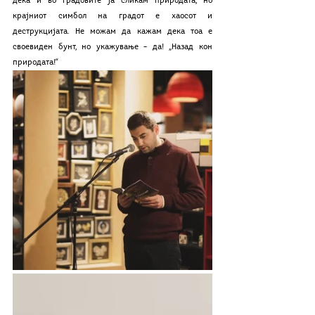
дека и во градовите ја сликам природата, но 
крајниот симбол на градот е хаосот и 
деструкцијата. Не можам да кажам дека тоа е 
своевиден бунт, но укажување – да! „Назад кон 
природата!“