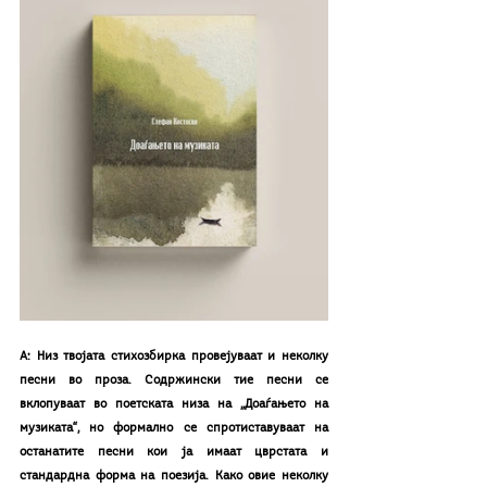
А: Низ твојата стихозбирка провејуваат и неколку 
песни во проза. Содржински тие песни се 
вклопуваат во поетската низа на „Доаѓањето на 
музиката“, но формално се спротиставуваат на 
останатите песни кои ја имаат цврстата и 
стандардна форма на поезија. Како овие неколку 