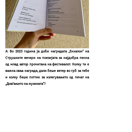
А: Во 2023 година ја доби наградата „Енхалон“ на 
Струшките вечери на поезијата за најдобра песна 
од млад автор прочитана на фестивалот. Колку ти е 
важна оваа награда, дали беше ветер во грб за тебе 
и колку беше поттик за излегувањето од печат на 
„Доаѓањето на музиката“?
С:
 Уметникот го работи тоа што го работи затоа што 
така мора, бидејќи не знае што друго би правел во 
животот. Барем јас така се чувствувам. Наградите се 
уважение за тоа што го работиме и не треба да нѐ 
направат горди и мрзеливи. Кога ја добив 
наградата „Енхалон“, стихозбирката „Доаѓањето на 