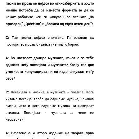
песни во проза се најдоа во стихозбирката и зошто 
имаше потреба да се измести формата за да се 
кажат работите кои ги кажуваш во песните „На 
прозорец“, „Quietism“ и „Записи од еден летен ден“?
С: 
Тие песни дојдоа спонтано. Ги оставив да 
постојат во проза, бидејќи тие тоа го бараа.
А: Во насловот домира музиката, каков е за тебе 
односот меѓу поезијата и музиката? Колку тие две 
уметности комуницираат и се надополнуваат меѓу 
себе?
С: 
Поезијата е музика, а музиката – поезија. Кога 
читаме поезија, треба да слушаме музика, некаков 
ритам, исто и кога слушаме музика ни навираат 
стихови. Поезијата и музиката за мене се 
неодвоиви.
А: Најавено е и второ издание на твојата прва 