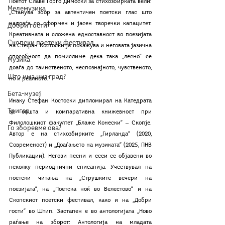
Поетот Славе Ѓорѓо Димоски за стихозбирката вели: 
Мелемузика
„Станува збор за автентичен поетски глас што 
надоаѓа со оформен и јасен творечки капацитет. 
Добри гости
Креативната и сложена едноставност во поезијата 
Скопски поетски фестивал
на Стефан Костоски ја покажува и неговата јазична 
способност да помислиме дека така „лесно“ се 
Музика
доаѓа до таинственото, неспознајното, чувственото, 
Што има низ град?
но и реалното.“
Бета-музеј
Инаку Стефан Костоски дипломирал на Катедрата 
Тригер
за општа и компаративна книжевност при 
Филолошкиот факултет „Блаже Конески“ ‒ Скопје. 
Го зборевме ова?
Автор е на стихозбирките „Гирланда“ (2020, 
Современост) и „Доаѓањето на музиката“ (2025, ПНВ 
Публикации). Негови песни и есеи се објавени во 
неколку периоднични списанија. Учествувал на 
поетски читања на „Струшките вечери на 
поезијата“, на „Поетска ноќ во Велестово“ и на 
Скопскиот поетски фестивал, како и на „Добри 
гости“ во Штип. Застапен е во антологијата „Ново 
раѓање на зборот: Антологија на младата 