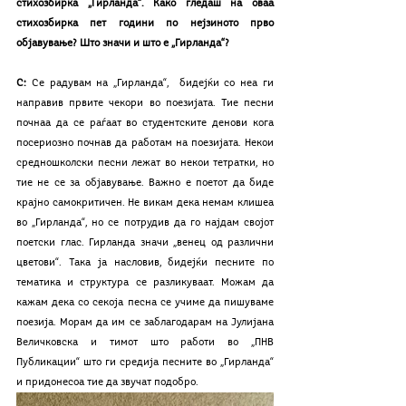
стихозбирка „Гирланда“. Како гледаш на оваа 
стихозбирка пет години по нејзиното прво 
објавување? Што значи и што е „Гирланда“?
С:
 Се радувам на „Гирланда“,  бидејќи со неа ги 
направив првите чекори во поезијата. Тие песни 
почнаа да се раѓаат во студентските денови кога 
посериозно почнав да работам на поезијата. Некои 
средношколски песни лежат во некои тетратки, но 
тие не се за објавување. Важно е поетот да биде 
крајно самокритичен. Не викам дека немам клишеа 
во „Гирланда“, но се потрудив да го најдам својот 
поетски глас. Гирланда значи „венец од различни 
цветови“. Така ја насловив, бидејќи песните по 
тематика и структура се разликуваат. Можам да 
кажам дека со секоја песна се учиме да пишуваме 
поезија. Морам да им се заблагодарам на Јулијана 
Величковска и тимот што работи во „ПНВ 
Публикации“ што ги средија песните во „Гирланда“ 
и придонесоа тие да звучат подобро.