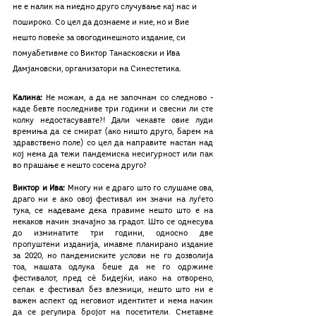
не е налик на ниедно друго случување кај нас и 
пошироко. Со цел да дознаеме и ние, но и Вие 
нешто повеќе за овогодинешното издание, си 
помуабетивме со Виктор Танасковски и Ива 
Дамјановски, организатори на Синестетика. 
Kалина:
 Не можам, а да не започнам со следново - 
каде бевте последниве три години и свесни ли сте 
колку недостасувавте?! Дали чекавте овие луди 
времиња да се смират (ако ништо друго, барем на 
здравствено поле) со цел да направите настан над 
кој нема да тежи пандемиска несигурност или пак 
во прашање е нешто сосема друго?
Виктор и Ива:
 Многу ни е драго што го слушаме ова, 
драго ни е ако овој фестивал им значи на луѓето 
тука, се надеваме дека правиме нешто што е на 
некаков начин значајно за градот. Што се однесува 
до изминатите три години, односно две 
пропуштени изданија, имавме планирано издание 
за 2020, но пандемиските услови не го дозволија 
тоа, нашата одлука беше да не го одржиме 
фестивалот, пред сѐ бидејќи, иако на отворено, 
сепак е фестивал без влезници, нешто што ни е 
важен аспект од неговиот идентитет и нема начин 
да се регулира бројот на посетители. Сметавме 