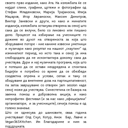
своето прво издание, како Ата. На изложбата ќе се 
најдат слики, графики, цртежи и фотографии од 
Стефан Младеновски, Марија Трајаноска, Илија 
Маџаров, Игор Аврамоски, Максим Димитров, 
Виктор Јаневски и други, но како и минатите 
изданија, изложбата останува отворена за секој што 
сака да се вклучи, било со ликовно или пишано 
дело. Процесот на избирање на учесниците го 
држиме во духот на отвореноста за која што 
зборувавме погоре - ние каниме извесни уметници 
и музичари како резултат на нашиот „скаутинг“ од 
изминатиот период, но исто така и секој ја има 
слобододата да не исконтактира доколку сака да 
учествува. Дури и кај музичката програма, која што 
е потешко да се остави неодредена и спонтана 
бидејќи е потребно со време да се обезбеди 
соодветна опрема и услови, сепак и таму се 
обидуваме да вметнеме доза на партиципативност, 
па затоа завршуваме со отворен jam session каде 
секој може да учествува. Синестетика се базира на 
заемна помош и доброволна акција, и како 
непрофитен фестивал (и за нас како „официјални“ 
организатори,  и за учесниците), сечија помош е од 
големо значење.
Што се однесува до шанковите, оваа година 
учествуваат Олд Скул, Котур, Амок  Бар, Лавче и 
Vegan365Kitchen. Им благодариме и ним за 
поддршката.