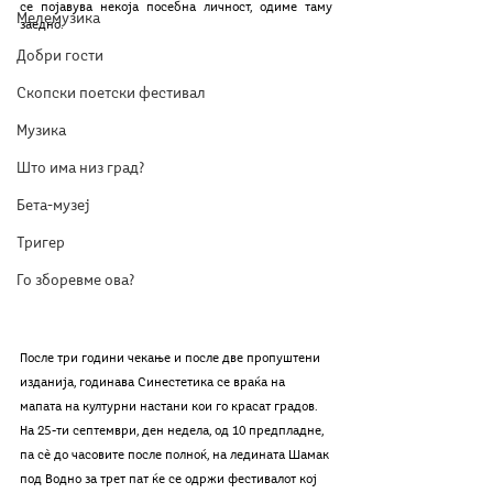
се појавува некоја посебна личност, одиме таму 
Мелемузика
заедно. 
Добри гости
Скопски поетски фестивал
Музика
Што има низ град?
Бета-музеј
Тригер
Го зборевме ова?
После три години чекање и после две пропуштени 
изданија, годинава Синестетика се враќа на 
мапата на културни настани кои го красат градов. 
На 25-ти септември, ден недeла, од 10 предпладне, 
па сѐ до часовите после полноќ, на ледината Шамак 
под Водно за трет пат ќе се одржи фестивалот кој 