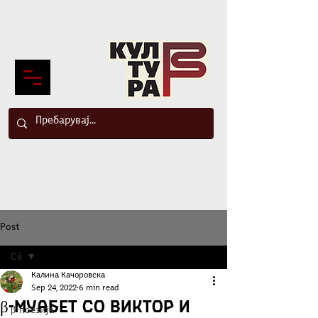
Post
Сè
Калина Качоровска
Сè
Sep 24, 2022
6 min read
β-муабет со Виктор и
β-поезија