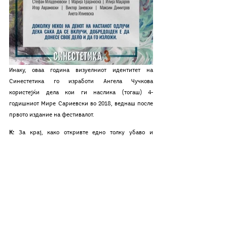
Инаку, оваа година визуелниот идентитет на 
Синестетика го изработи Ангела Чучкова 
користејќи дела кои ги наслика (тогаш) 4-
годишниот Мире Сариевски во 2018, веднаш после 
првото издание на фестивалот.
К:
 За крај, како откривте едно толку убаво и 
релативно непознато место како ледината Шамак и 
како бевте толку несебични истото да го споделите 
со 
сите
?
В и И:
 Синестетика како идеја изникна од 
Акустичниот доручек што го организиравме со 
Minstrel’s Gallery во 2017 на едно мало ритче над 
Жданец, меѓутоа тоа место не беше доволно големо, 
ниту пристапно, за да може да се направи фестивал 
од обемот на Синестетика. За ледината Шамак јас 
(Виктор) знаев од многу одамна, поточно од 