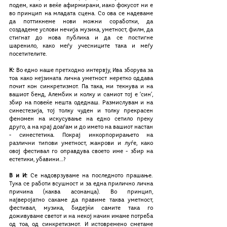
подем, како и веќе афирмирани, иако фокусот ни е 
во принцип на младата сцена. Со ова се надеваме 
да поттикнеме нови можни соработки, да 
создадеме услови нечија музика, уметност, филм, да 
стигнат до нова публика и да се постигне 
шаренило, како меѓу учесниците така и меѓу 
посетителите.
К:
 Во едно наше претходно интервју, Ива зборува за 
тоа како нејзината лична уметност неретко оддава 
почит кон синкретизмот. Па така, ми текнува и на 
вашиот бенд, Алембик и колку и самиот тој е ‘син’, 
збир на повеќе нешта одеднаш. Размислувам и на 
синестезија, тој толку чуден и толку прекрасен 
феномен на искусување на едно сетило преку 
друго, а на крај доаѓам и до името на вашиот настан 
- синестетика. Покрај инкорпорирањето на 
различни типови уметност, жанрови и луѓе, како 
овој фестивал го оправдува своето име - збир на 
естетики, убавини…?
В и И:
 Се надоврзуваме на последното прашање. 
Тука се работи всушност и за една прилично лична 
причина (каква асонанца). Во принцип, 
најверојатно сакаме да правиме таква уметност, 
фестивал, музика, бидејќи самите така го 
доживуваме светот и на некој начин имаме потреба 
од тоа, од синкретизмот. И истовремено сметаме 