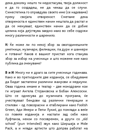
дека доколку нешто ти недостасува, твоја должност 
е да го создадеш, не да чекаш да се случи. 
Синестетика го оправдува своето име (се надеваме) 
преку својата отвореност. Сметаме дека 
отвореноста е единствен начин нештата да растат и 
да се менуваат, единствен начин да се добие 
целина која дејствува заедно иако во себе содржи 
многу различности и шаренило.
К:
 Ќе може ли по некој збор за овогодинешните 
уметници, музичари, филмаџии, па дури и шанкери 
и готвачи? Каков е вашиот пристап кога станува 
збор за избор на учесници и што можеме ние како 
публика да очекуваме?
В и И:
 Многу ни е драго за сите учесници годинава. 
Како и во претходните две изданија, се обидуваме 
да бидат застапени различни жанрови и медиуми. 
Оваа година имаме и театар – две монодрами кои 
ги играат Ангела Стојановска и Бобан Алексоски. 
Што се однесува до музичката програма, ќе 
учествуваат бендови од различни генерации и 
стилови – од повозрасни и етаблирани како Foolish 
Green, Ади Имери и Пепи Лукиќ, до помлади а веќе 
со повеќе изданија и настапи зад себе како 
Луфтанза, некои со посовремен, а други со „old 
school“ (pun intended) звук како Ширшаја и Mole 
Pack, а и млади артисти што допрва работат на 