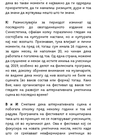
дека во такви моменти е најважно да ги одредиш 
приоритетите, да ги намалиш ризиците, дури и тоа 
да значи да жртвуваш нешто што ти значи.
К:
 Размислувајќи за периодот изминат од 
последното до овогодинешното издание на 
Синестетика, сфаќам колку поразлично гледам на 
состојбата на културните настани, но и културата 
кај нас воопшто. Признавам, тука влијаат и лични 
моменти, па пред сѐ, тогаш сум имала 16 години, а 
за еден месец ќе наполнам 20, но чинам дека 
работата е поголема од тоа. Од една страна, можеме 
да слушнеме и некои од истите имиња на учесници 
од 2019, особено во делот на филмската програма, 
но еве, доколку обрнеме внимание на музичарите, 
ќе видиме дека многу од нив воопшто не биле на 
сцената (во ваков состав или форма) тогаш. Како 
Вие, како организатори на фестивал од ваков тип 
гледате на развојот на алтернативната уметничка 
сцена во последно време?
В и И:
 Сметаме дека алтернативната сцена е 
побогата отколку пред неколку години и тоа нѐ 
радува. Програмата на фестивалот е конципирана 
така што во принцип не се повторуваат учесниците, 
пред сѐ во музичкиот дел. Ова е фестивал кој се 
фокусира на новата уметничка мисла, место каде 
што се среќаваат неафирмирани уметници во 