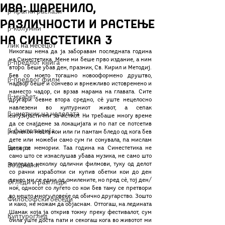
Ива: Шаренило,
β-кратки раскази
различности и растење
β-колумни
на Синестетика 3
Лик на месецот
Никогаш нема да ја заборавам последната година 
на Синестетика. Мене ми беше прво издание, а ним 
β-предлог книга
второ. Беше убав ден, празник, Св. Кирил и Методиј. 
Бев со моето тогашно новооформено друштво, 
β-предлог филм
надвор беше и сончево и врнежливо истовремено и 
наместо чадор, си врзав марама на главата. Сите 
β-муабет
другари бевме втора средно, сѐ уште нецелосно 
навлезени во културниот живот, а сепак 
β-уметник на неделата
ентузијастични за истиот. Ни требаше многу време 
да се снајдеме за локацијата и по пат се потсетив 
β-фактопедија
на некои места кои или ги памтам бледо од кога бев 
дете или можеби само сум ги сонувала, па мислам 
Бисери
дека се мемории. Таа година на Синестетика не 
само што се изнаслушав убава музика, не само што 
изгледав неколку одлични филмови, туку од делот 
Воздишки
со рачни изработки си купив обетки кои до ден 
денес ми се едни од омилените, но пред сѐ, тој ден/
Огледи и разгледи
ноќ, односот со луѓето со кои бев таму се претвори 
во нешто многу повеќе од обично другарство. Зошто 
Философски беседи
и како, не можам да објаснам. Оттогаш, на ледината 
Шамак која ја открив токму преку фестивалот, сум 
Културоглед
била уште доста пати и секогаш кога во животот ми 