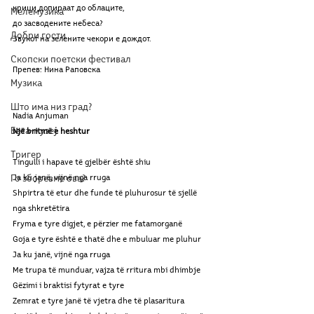
крици допираат до облаците,
Мелемузика
до засводените небеса?
Добри гости
Звукот на зелените чекори е дождот.
Скопски поетски фестивал
Препев: Нина Раповска
Музика
Што има низ град?
Nadia Anjuman 
Бета-музеј
Një
britmë
e
heshtur
Тригер
Tingulli i hapave të gjelbër është shiu
Го зборевме ова?
Ja ku janë, vijnë nga rruga
Shpirtra të etur dhe funde të pluhurosur të sjellë 
nga shkretëtira
Fryma e tyre digjet, e përzier me fatamorganë
Goja e tyre është e thatë dhe e mbuluar me pluhur
Ja ku janë, vijnë nga rruga
Me trupa të munduar, vajza të rritura mbi dhimbje
Gëzimi i braktisi fytyrat e tyre
Zemrat e tyre janë të vjetra dhe të plasaritura