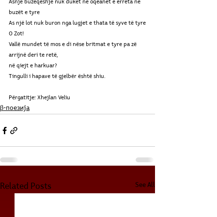
Asnjë buzëqeshje nuk duket në oqeanet e errëta në 
buzët e tyre
As një lot nuk buron nga lugjet e thata të syve të tyre
O Zot!
Vallë mundet të mos e di nëse britmat e tyre pa zë 
arrijnë deri te retë,
në qiejt e harkuar?
Tingulli i hapave të gjelbër është shiu.
Përgatitje: Xhejlan Veliu
β-поезија
See All
Related Posts