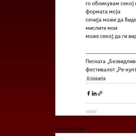
го обликувам секој
формата моја
сечија може да бид
мислите мои
може секој да ги ви
Песната „Безвидлив
фестивалот „Ре-кул
β-поезија
Recent Posts