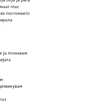
ја боја ја раѓа
Добри гости
Скопски поетски фестивал
Музика
Што има 
емаат глас
 во постоењето
пирала 
а
е ја познавам
цијата
ам
едизвикувам
тот