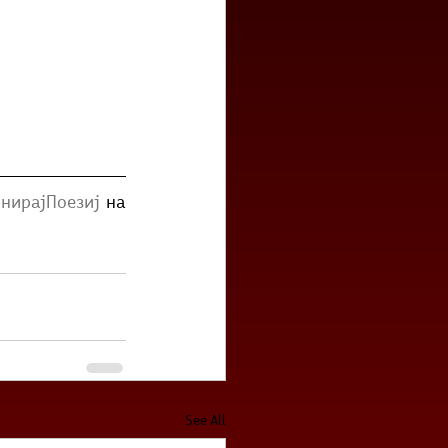
нирајПоезиј
 на 
See All