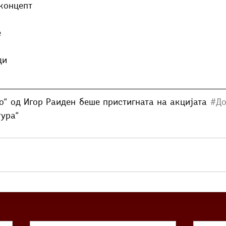
 концепт
е
ди
о“ од Игор Раиден беше пристигната на акцијата 
#До
тура“