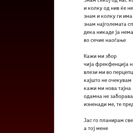
Знам секој од нас ко
Културоглед
Мелемузика
и колку од нив ќе н
знам и колку ги има
знам најголемата с
Тригер
Го зборевме ова?
дека никаде ја нем
во сечие наоѓање
Кажи ми збор
чија фрекфенција н
влези ми во перцеп
кајшто не очекувам
кажи ми нова тајна
одамна не заборав
изненади ме, те пр
Јас го планирам све
а тој мене