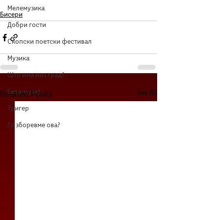
Мелемузика
Бисери
Добри гости
Скопски поетски фестивал
Музика
Што има низ град?
Бета-музеј
See All
Related Posts
Тригер
Го зборевме ова?