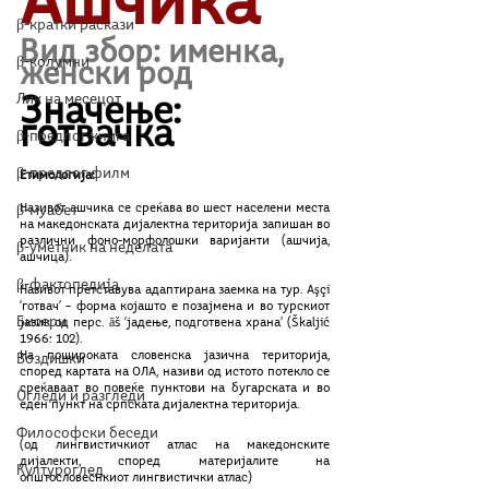
Ашчика
β-кратки раскази
Вид збор: именка, 
β-колумни
женски род
Лик на месецот
Значење: 
готвачка
β-предлог книга
β-предлог филм
Етимологија:
Називот ашчика се среќава во шест населени места 
β-муабет
на македонската дијалектна територија запишан во 
различни фоно-морфолошки варијанти (ашчија, 
β-уметник на неделата
ашчица).
β-фактопедија
Називот претставува адаптирана заемка на тур. Aşçi 
‘готвач’ – форма којашто е позајмена и во турскиот 
Бисери
јазик од перс. āš ‘јадење, подготвена храна’ (Škaljić 
1966: 102).
На пошироката словенска јазична територија, 
Воздишки
според картата на ОЛА, називи од истото потекло се 
среќаваат во повеќе пунктови на бугарската и во 
Огледи и разгледи
еден пункт на српската дијалектна територија.
Философски беседи
(од лингвистичкиот атлас на македонските 
дијалекти, според материјалите на 
Културоглед
општословеснкиот лингвистички атлас)