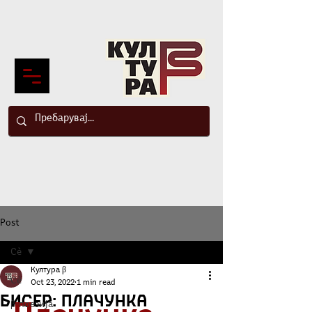
Post
Сè
Култура β
Сè
Oct 23, 2022
1 min read
Бисер: Плачунка
β-поезија