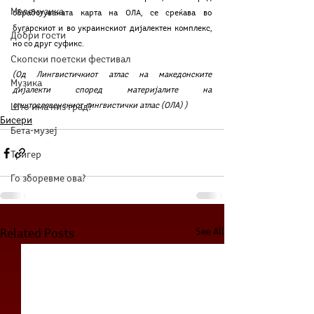
Мелемузика
обработуваната карта на ОЛА, се среќава во 
бугарскиот и во украинскиот дијалектен комплекс, 
Добри гости
но со друг суфикс.
Скопски поетски фестивал
(Од Лингвистичкиот атлас на македонските 
Музика
дијалекти според материјалите на 
општословенскиот лингвистички атлас (ОЛА) )
Што има низ град?
Бисери
Бета-музеј
Тригер
Го зборевме ова?
See All
Related Posts