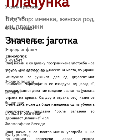
Плачунка
β-кратки раскази
β-колумни
Вид збор: именка, женски род, 
мн. плачунки 
Лик на месецот
Значење: јаготка
β-предлог книга
β-предлог филм
Етимологија: 
β-муабет
Овој назив  е со далеку поограничена употреба – се 
јавува како одговор во 5 населени места, лоцирани 
β-уметник на неделата
исклучиво во јужниот дел од дијалектниот 
β-фактопедија
комплекс. Најверојатно се изведува од „пладне“, 
поради фактот дека тие плодови растат на јужната 
Бисери
страна на дрвата. Од друга страна, овој назив се 
Воздишки
смета дека може да биде изведенка од изгубената 
прасловенска придавка *polnъ, запазена во 
Огледи и разгледи
дериватот „планина“ и сл.
Философски беседи
Овој назив е со поограничена употреба и на 
Културоглед
поширокиот словенски ареал, според 