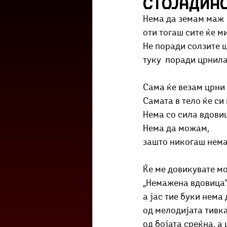
Стојадин
Културоглед
Мелемузика
Нема да земам маж 
оти тогаш сите ќе ми
Не поради солзите ш
Тригер
Го зборевме ова?
туку  поради црнила
Сама ќе везам црни 
Самата в тело ќе си 
Нема со сила вдовиц
Нема да можам,
зашто никогаш нема
Ќе ме довикувате м
„Немажена вдовица"-
а јас тие буки нема
од мелодијата тивка
од бојата среќна, а 