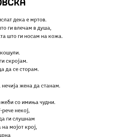
овска
Добри гости
Скопски поетски фестивал
Музика
Што има 
слат дека е мртов. 
то ги влечам в душа, 
та што ги носам на кожа.
кошули. 
ги скројам. 
а да се сторам. 
 нечија жена да станам.
ожеби со имиња чудни. 
рече некој, 
 да ги слушнам 
 на мојот крој, 
црна 