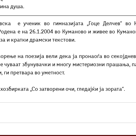
вина душа.
вска  е ученик во гимназијата „Гоце Делчев“ во 
одена е на 26.1.2004 во Куманово и живее во Куманов
за и кратки драмски текстови. 
орење на поезија вели дека ја пронаоѓа во секојднев
е чуваат збунувачки и многу мистериозни прашања, па
, ги претвара во уметност.
хозбирката „Со затворени очи, гледајќи ја зората“.