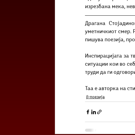
изрезбана мека, не
Драгана Стојадино
уметничкиот смер. Р
пишува поезија, про
Инспирацијата за тв
ситуации кои во себ
труди да ги одговори
Таа е авторка на сти
β-поезија