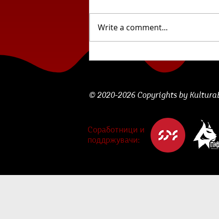
Write a comment...
Циклус млада
словенечка поезија: „Сѐ
што забележувам...“ од
Лара Божак
© 2020-2026 Copyrights by KulturaBe
Соработници и
поддржувачи: