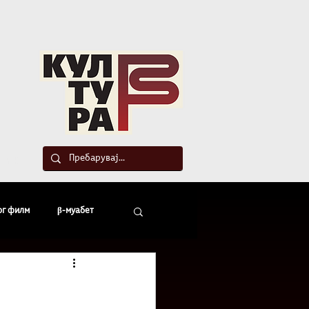
такт
ог филм
β-муабет
офски беседи