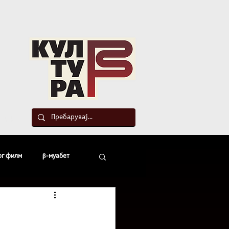
такт
ог филм
β-муабет
офски беседи