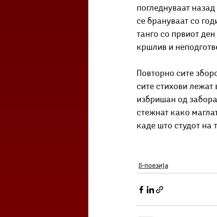
погледнуваат назад
се брануваат со год
танго со првиот ден 
кршлив и неподготве
Повторно сите зборо
сите стихови лежат 
избришан од забора
стежнат како маглат
каде што студот на 
β-поезија