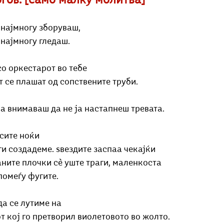
огов: [само малку молитва]
Добри гости
Скопски поетски фестивал
Музика
Што има 
 најмногу зборуваш,
 најмногу гледаш.
со оркестарoт во тебе
т се плашат од сопствените труби.
ка внимаваш да не ја настапнеш тревата.
 сите ноќи
ги создадеме. ѕвездите заспаа чекајќи
аните плочки сѐ уште траги, маленкоста
помеѓу фугите.
да се лутиме на
т кој го претворил виолетовото во жолто.