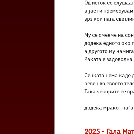
Од исток се слушаат
а јас ги премерувам
врз кои паѓа светли
Му се смееме на со
додека едното око г
а другото му намига
Раката е задоволна 
Сенката нема каде 
освен во своето тело
Така чекорите се в
додека мракот паѓа
2025 - Гала Ма