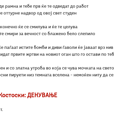
де рамна и тебе прв ќе те одведат до работ
те оттурне надвор од овој свет студен
конечно ќе се смилува и ќе те целува
е те смири за вечност со блажено бело слепило
ќе паѓаат истите бомби и диви ѓаволи ќе јаваат врз нив
бидат првите жртви на новиот оган што го остави по те
ен и со златна утроба во која се чува мочката на свето
сни пируети низ темната вселена – немоќен ниту да с
 Костоски: ДЕНУВАЊЕ
т.