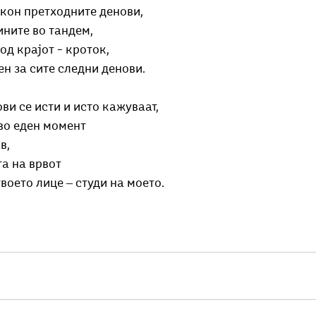
 кон претходните денови,
ините во тандем,
од крајот – кроток, 
н за сите следни денови.
ви се исти и исто кажуваат,
во еден момент 
в,
а на врвот
твоето лице ‒ студи на моето.