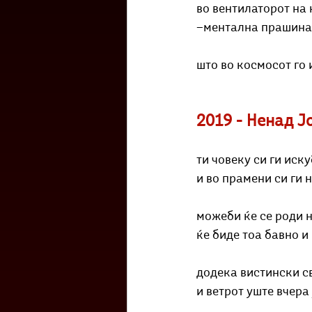
во вентилаторот на
—ментална прашина
што во космосот го 
2019 - Ненад Ј
ти човеку си ги иск
и во прамени си ги 
можеби ќе се роди 
ќе биде тоа бавно и
додека вистински св
и ветрот уште вчера