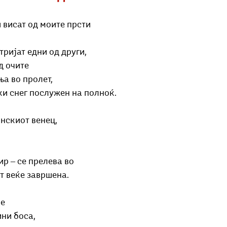
 висат од моите прсти
тријат едни од други,
д очите
ња во пролет,
ки снег послужен на полноќ.
нскиот венец,
ир ‒ се прелева во
т веќе завршена.
е 
ини боса,