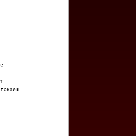
бе
т
е покаеш