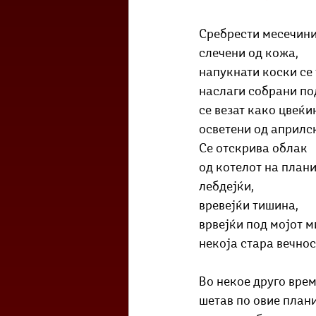
Сребрести месечини
слечени од кожа,
напукнати коски се 
наслаги собрани по
се везат како цвеќи
осветени од априлс
Се отскрива облак 
од котелот на плани
лебдејќи,
вревејќи тишина,
врвејќи под мојот м
некоја стара вечнос
Во некое друго врем
шетав по овие план