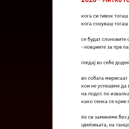
2018 - Митко Г
Културоглед
Мелемузика
кога си тивок тогаш
кога сонуваш тогаш
Тригер
Го зборевме ова?
се будат слоновите 
—ловџиите за прв па
гледај во себе доде
во собата мирисаат
кои не успеавме да 
на подот. по извалк
како сенка се крие 
ќе си заминеме без 
цвеќињата, на танцо