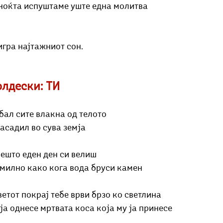
 ноќта испуштаме уште една молитва
игра најтажниот сон.
олдески: ТИ
убал сите влакна од телото
насадил во сува земја
нешто еден ден си велиш
 милно како кога вода бруси камен
етот покрај тебе врви брзо ко светлина
 ја однесе мртвата коса која му ја принесе