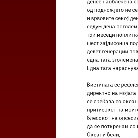
денес наоблечена со
од подножјето не с
и врвовите секој де
седум дена поголем
три месеци поплитк
шест зајдисонца по
девет генерации по
една тага зголемена
Една тага нараснува
Вистината се рефле
директно на мојата 
се среќава со океан
притисокот на моите
блесокот на опсесив
да се поткренам со 
Океани бели,