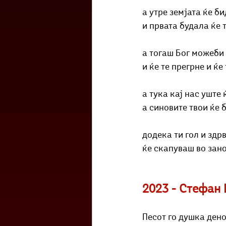
а утре земјата ќе би
и првата будала ќе 
а тогаш Бог можеби 
и ќе те прегрне и ќ
а тука кај нас уште 
а синовите твои ќе 
додека ти гол и здрв
ќе скапуваш во зано
2023 - Стефан
Песот го душка дено