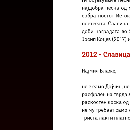
Ги објавуваме песн
Културоглед
Мелемузика
најдобра песна од 
собра поетот Исток
поетесата Славица 
Тригер
Го зборевме ова?
доби наградата во 
Јосип Коцев (2017) и
2012 - Славиц
Најмил Блаже,
не е само Дојчин, не
расфрлен на тврда 
раскостен коска од
не му требаат само
триста лакти платн