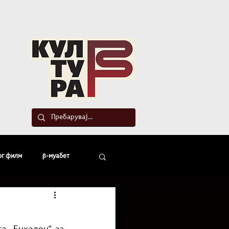
такт
ог филм
β-муабет
офски беседи