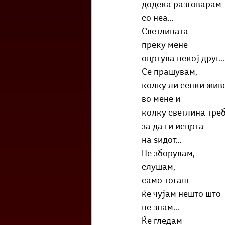
додека разговарам
со неа...
Светлината
преку мене
оцртува некој друг...
Се прашувам,
колку ли сенки жив
во мене и
колку светлина тре
за да ги исцрта
на ѕидот...
Не зборувам,
слушам,
само тогаш
ќе чујам нешто што
не знам...
Ќе гледам