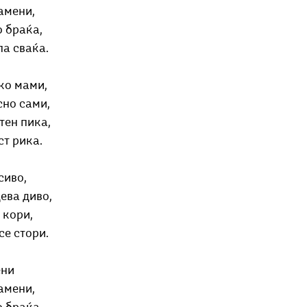
амени,
о браќа,
па сваќа.
ко мами,
сно сами,
тен пика,
ст рика.
сиво,
ева диво,
 кори,
се стори.
ени
амени,