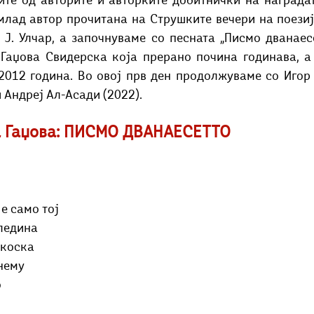
ите од авторите и авторките добитнички на наградат
Добри гости
Скопски поетски фестивал
Музика
Што има 
млад автор прочитана на Струшките вечери на поезија
 Ј. Улчар, а започнуваме со песната „Писмо дванаесе
Гаџова Свидерска која прерано почина годинава, а е
2012 година. Во овој прв ден продолжуваме со Игор К
 Андреј Ал-Асади (2022). 
а Гаџова: ПИСМО ДВАНАЕСЕТТО
 е само тој
ледина
 коска
 нему
о