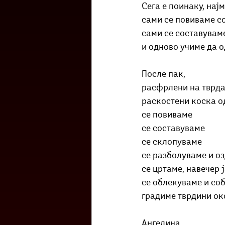
Сега е поинаку, нај
сами се повиваме с
сами се составувам
и одново учиме да о
После пак,
расфрлени на тврда
раскостени коска о
се повиваме
се составуваме
се склопуваме
се разболуваме и о
се цртаме, навечер
се облекуваме и со
градиме тврдини ок
Ангелина,