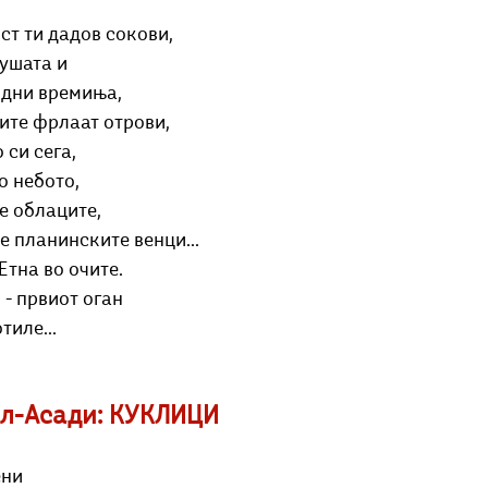
ст ти дадов сокови,
душата и
идни времиња,
сите фрлаат отрови,
 си сега,
о небото,
е облаците,
е планинските венци...
Етна во очите.
и - првиот оган
тиле...
Ал-Асади: КУКЛИЦИ
ени