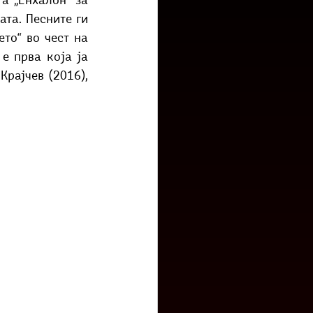
а „Енхалон“ за 
низ град?
Бета-музеј
та. Песните ги 
то“ во чест на 
 прва која ја 
рајчев (2016), 