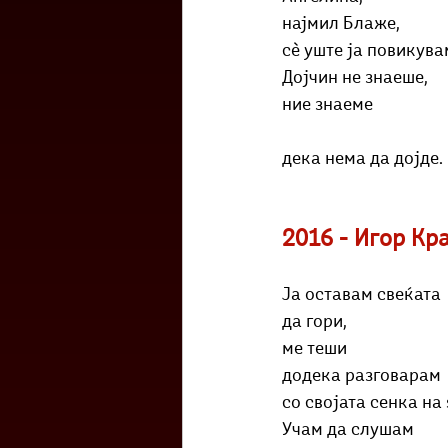
најмил Блаже,
сè уште ја повикува
Дојчин не знаеше,
ние знаеме
дека нема да дојде.
2016 - Игор Кр
Ја оставам свеќата
да гори,
ме теши
додека разговарам
со својата сенка на ѕ
Учам да слушам