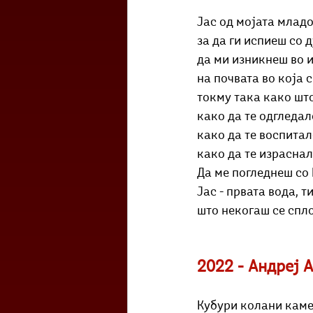
Јас од мојата младо
за да ги испиеш со 
да ми изникнеш во 
на почвата во која 
токму така како што
како да те одгледал
како да те воспитал
како да те израснал
Да ме погледнеш со 
Јас - првата вода, т
што некогаш се спло
2022 - Андреј 
Кубури колани кам