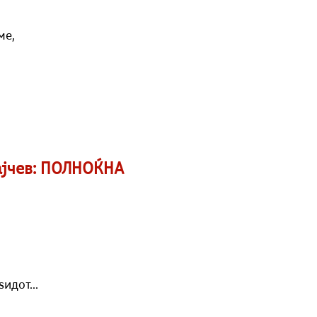
ме,
ајчев: ПОЛНОЌНА
идот...