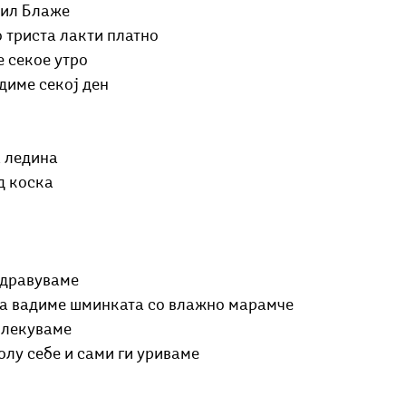
мил Блаже
о триста лакти платно
е секое утро
диме секој ден
 ледина
д коска
здравуваме
 ја вадиме шминката со влажно марамче
блекуваме
олу себе и сами ги уриваме