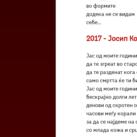
во формите
додека не се видам
себе...
2017 - Јосип К
Јас од моите години
да те згреат во стар
да те разденат кога 
само смртта ќе ти б
Јас од моите години
бескрајно долги лет
денови од скротен о
часови меѓу корали 
за да се најдеме на
со млада кожа и ср