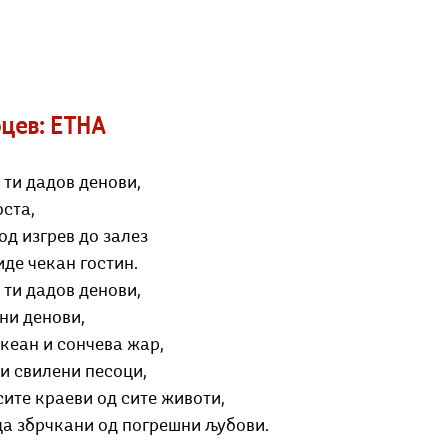
оцев: ЕТНА
 ти дадов денови,
оста,
од изгрев до залез
иде чекан гостин.
 ти дадов денови,
ни денови,
кеан и сончева жар,
и свилени песоци,
 сите краеви од сите животи,
ца збрчкани од погрешни љубови.