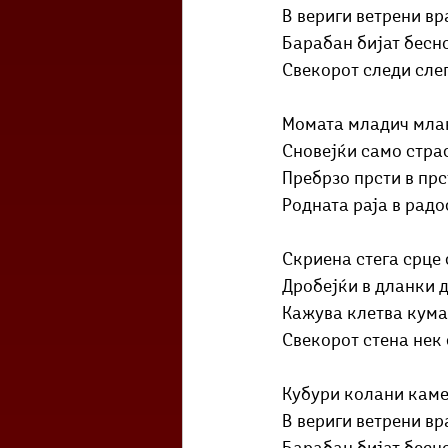
В вериги ветрени вр
Барабан бијат бесн
Свекорот следи сле
Момата младич мла
Сновејќи само стра
Пребрзо прсти в прс
Родната раја в радо
Скриена стега срце 
Дробејќи в дланки д
Кажува клетва кума
Свекорот стена нек 
Кубури колани кам
В вериги ветрени вр