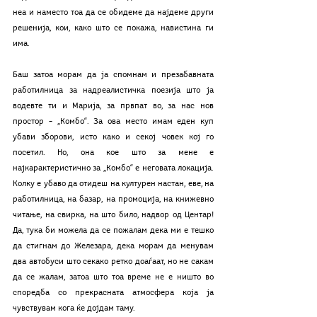
неа и наместо тоа да се обидеме да најдеме други 
решенија, кои, како што се покажа, навистина ги 
има. 
Баш затоа морам да ја спомнам и презабавната 
работилница за надреалистичка поезија што ја 
водевте ти и Марија, за првпат во, за нас нов 
простор – „Комбо“. За ова место имам еден куп 
убави зборови, исто како и секој човек кој го 
посетил. Но, она кое што за мене е 
најкарактеристично за „Комбо“ е неговата локација. 
Колку е убаво да отидеш на културен настан, еве, на 
работилница, на базар, на промоција, на книжевно 
читање, на свирка, на што било, надвор од Центар! 
Да, тука би можела да се пожалам дека ми е тешко 
да стигнам до Железара, дека морам да менувам 
два автобуси што секако ретко доаѓаат, но не сакам 
да се жалам, затоа што тоа време не е ништо во 
споредба со прекрасната атмосфера која ја 
чувствувам кога ќе дојдам таму. 