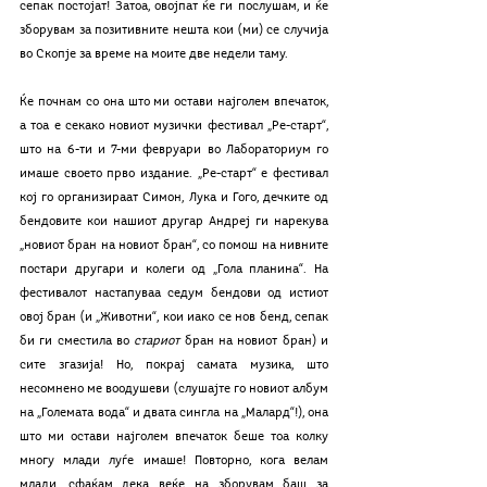
сепак постојат! Затоа, овојпат ќе ги послушам, и ќе 
зборувам за позитивните нешта кои (ми) се случија 
во Скопје за време на моите две недели таму. 
Ќе почнам со она што ми остави најголем впечаток, 
а тоа е секако новиот музички фестивал „Ре-старт“, 
што на 6-ти и 7-ми февруари во Лабораториум го 
имаше своето прво издание. „Ре-старт“ е фестивал 
кој го организираат Симон, Лука и Гого, дечките од 
бендовите кои нашиот другар Андреј ги нарекува 
„новиот бран на новиот бран“, со помош на нивните 
постари другари и колеги од „Гола планина“. На 
фестивалот настапуваа седум бендови од истиот 
овој бран (и „Животни“, кои иако се нов бенд, сепак 
би ги сместила во 
стариот 
бран на новиот бран) и 
сите згазија! Но, покрај самата музика, што 
несомнено ме воодушеви (слушајте го новиот албум 
на „Големата вода“ и двата сингла на „Малард“!), она 
што ми остави најголем впечаток беше тоа колку 
многу млади луѓе имаше! Повторно, кога велам 
млади, сфаќам дека веќе на зборувам баш за 