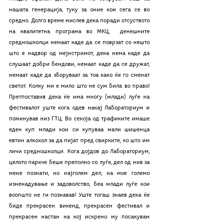
нашата генерација, туку за оние кои сега се во 
средно. Долго време мислев дека поради отсуството 
на квалитетна програма во МКЦ,  денешните 
средношколци немаат каде да се поврзат со нешто 
што е надвор од мејнстримот, дека нема каде да 
слушаат добри бендови, немаат каде да се дружат, 
немаат каде да зборуваат за тоа како ќе го сменат 
светот. Колку ми е мило што не сум била во право! 
Претпоставив дека ќе има многу (млади) луѓе на 
фестивалот уште кога одев накај Лабораториум и 
поминував низ ГТЦ. Во секоја од трафиките имаше 
еден куп млади кои си купуваа мали шишенца 
евтин алкохол за да пијат пред свирките, ко што им 
личи средношколци. Кога дојдов до Лабораториум, 
целото паркче беше преполно со луѓе, дел од нив за 
мене познати, но најголем дел, на мое големо 
изненадување и задоволство, беа млади луѓе кои 
воопшто не ги познавав! Уште тогаш знаев дека ќе 
биде прекрасен викенд, прекрасен фестивал и 
прекрасен настан на кој искрено му посакувам 