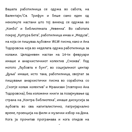
Вашата работилница се одржа во сабота, на 
Валентајн/Св. Трифун и беше само еден од 
неколкуте настани што тој викенд се одржаа во 
„Комбо“ и библиотеката „Невенка“. Во саботата 
покрај „Култура Бета“, работилница имаа и „Медуза“, 
на која се пишуваа љубовни WLW писма, како и Ана 
Тодоровска која во неделата одржа работилница за 
колажи. Целодневен настан на 14-ти февруари 
имаше и анархистичкиот колектив „Смоква“. Под 
мотото „Љубовта е бунт“, во социјалниот центар 
„Дуња“ имаше, исто така, работилница, овојпат за 
пишување анархистички писма во соработка со 
„Скопје колаж колектив“ и Мракизам (повторно Ана 
Тодоровска), беа изложени книги за позајмување од 
страна на „Контра библиотека“, имаше дискусија за 
љубовта во ова капиталистичко, патријархално 
време, проекција на филм и музички избор на Дона. 
Кога ја прочитав програмава и кога отидов на 
настанот, си помислив колку е убаво што, вака или 