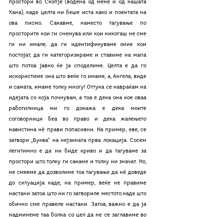
простори во Скопје (водена од мене и од нашата 
Хана), каде целта ни беше иста како и поентата на 
ова писмо. Сакавме, наместо тагување по 
просторите кои ги снемува или кои никогаш не сме 
ги ни имале, да ги идентификуваме оние кои 
постојат, да ги категоризираме и ставиме на мапа 
што потоа јавно ќе ја споделиме. Целта е да го 
искористиме она што веќе го имаме, a, Ангела, виде 
и самата, имаме толку многу! Оттука се навраќам на 
идејата со која почнувам, а тоа е дека она кое оваа 
работилница ми го докажа е дека моите 
соговорници беа во право и дека жалењето 
навистина нѐ прави попасивни. На пример, еве, се 
затвори „Буква“ на нејзината прва локација. Сосем 
легитимно е да ни биде криво и да тагуваме за 
простори што толку ги сакаме и толку ни значат. Но, 
не смееме да дозволиме тоа тагување да нѐ доведе 
до ситуација каде, на пример, веќе не правиме 
настани затоа што ни го затвориле местото каде што 
обично сме правеле настани. Затоа, важно е да ја 
надминеме таа болка со цел да не се заглавиме во 