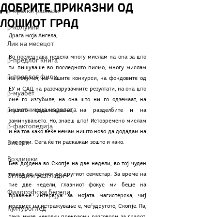
Добрите приказни од
β-кратки раскази
лошиот град
β-колумни
Драга моја Ангела, 
Лик на месецот
Во последнава недела многу мислам на она за што 
β-предлог книга
ти пишуваше во последното писмо, многу мислам 
β-предлог филм
на 
локумот
, на нашите конкурси, на фондовите од 
ЕУ и САД, на разочарувачките резултати, на она што 
β-муабет
сме го изгубиле, на она што ни го одземаат, на 
β-уметник на неделата
нашето оддалечување, на разделбите и на 
заминувањето. Но, знаеш што? Истовремено мислам 
β-фактопедија
и на тоа како веќе немам ништо ново да додадам на 
Бисери
тие теми. Сега ќе ти раскажам зошто и како. 
Воздишки
Бев дојдена во Скопје на две недели, во тој чуден 
преод од едниот до другиот семестар. За време на 
Огледи и разгледи
тие две недели, главниот фокус ми беше на 
Философски беседи
правење интервјуа за мојата магистерска, чиј 
предмет на истражување е, меѓудругото, Скопје. Па, 
Културоглед