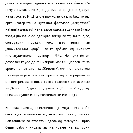
долга и плодна иднина – и навистина беше. Се 
почувствував како и јас да сум во средно и да сум 
на свирка во МКЦ, што е важно, затоа што баш тогаш 
организаторите на култниот фестивал „Земјотрес“ 
најавија дека тој нема да се одржи годинава (иако 
традиционално се одржува токму во тој викенд од 
февруари), поради, како што велат тие 
„значителниот удар“ што го добиле од нивниот 
институционален партнер – МКЦ. Но, тука ќе си 
дозволам грубо да го цитирам Мартин Џорлев кој за 
време на настапот на „Животни“, слично на она кое 
го споделија моите соговрници од интервјуата за 
магистерската, повика на тоа наместо да се жалиме 
за „Земјотрес“, да се радуваме за „Ре-старт“ и да му 
посакаме уште многу фестивалски изданија. 
Во оваа насока, нескромно од моја страна, би 
сакала да ги спомнам и двете работилници кои ги 
направивме во втората недела од февруари. Прва 
беше работилницата за мапирање на културни 