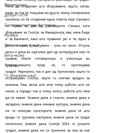
така, имав неколку прекрасни разговори за градот. 
Мелемузика
Нема да споделам што зборувавме, зашто, сепак, 
нели, за тоа ќе пишувам во друга, малку посериозна 
Добри гости
прилика, но ќе споделам една поента која случајно 
Скопски поетски фестивал
се појави во два од разговорите. Секако, кога 
зборуваме за Скопје, за Македонија, еве, нека биде 
Музика
и за Балканот, како што правиме јас и ти, едно е 
Што има низ град?
јасно и едно е очекувано - 
тука не чини
. Оттука, 
јасно е дека во најголем дел од интервјуата кои ги 
Бета-музеј
правев, моите соговорници и учесници во 
Тригер
истражувањето, пред сѐ, го критикуваа 
градот. Нормално, тоа е дел од причината зошто го 
Го зборевме ова?
истражувам Скопје, зошто го сметам вредно за 
анализа, баш затоа што има толку работи што не 
чинат, а поради тоа и толку многу работи што има 
да се кажат. Знаеме дека е гнасно, знаеме дека е 
загадено, знаеме дека немаме култура, знаеме дека 
ни ги снемува просторите, знаеме дека сѐ што 
вреди го туркаме настрана, знаеме дека се гради 
нелогично, знаеме дека Скопје 2014 го уништи 
градот, знаеме дека не се грижиме за она за кое 