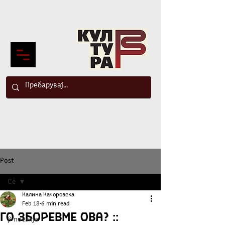
Post
Сè
Калина Качоровска
Сè
Feb 18
6 min read
Го зборевме ова? ::
β-поезија