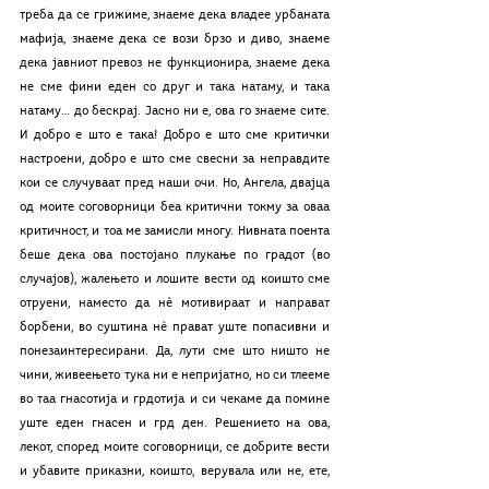
треба да се грижиме, знаеме дека владее урбаната 
мафија, знаеме дека се вози брзо и диво, знаеме 
дека јавниот превоз не функционира, знаеме дека 
не сме фини еден со друг и така натаму, и така 
натаму… до бескрај. Јасно ни е, ова го знаеме сите. 
И добро е што е така! Добро е што сме критички 
настроени, добро е што сме свесни за неправдите 
кои се случуваат пред наши очи. Но, Ангела, двајца 
од моите соговорници беа критични токму за оваа 
критичност, и тоа ме замисли многу. Нивната поента 
беше дека ова постојано плукање по градот (во 
случајов), жалењето и лошите вести од коишто сме 
отруени, наместо да нѐ мотивираат и направат 
борбени, во суштина нѐ прават уште попасивни и 
понезаинтересирани. Да, лути сме што ништо не 
чини, живеењето тука ни е непријатно, но си тлееме 
во таа гнасотија и грдотија и си чекаме да помине 
уште еден гнасен и грд ден. Решението на ова, 
лекот, според моите соговорници, се добрите вести 
и убавите приказни, коишто, верувала или не, ете, 