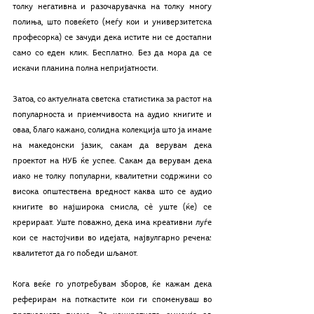
толку негативна и разочарувачка на толку многу 
полиња, што повеќето (меѓу кои и универзитетска 
професорка) се зачуди дека истите ни се достапни 
само со еден клик. Бесплатно. Без да мора да се 
искачи планина полна непријатности.
Затоа, со актуелната светска статистика за растот на 
популарноста и приемчивоста на аудио книгите и 
оваа, благо кажано, солидна колекција што ја имаме 
на македонски јазик, сакам да верувам дека 
проектот на НУБ ќе успее. Сакам да верувам дека 
иако не толку популарни, квалитетни содржини со 
висока општествена вредност каква што се аудио 
книгите во најширока смисла, сѐ уште (ќе) се 
крерираат. Уште поважно, дека има креативни луѓе 
кои се настојчиви во идејата, највулгарно речена: 
квалитетот да го победи шљамот.
Кога веќе го употребувам зборов, ќе кажам дека 
реферирам на поткастите кои ги споменуваш во 