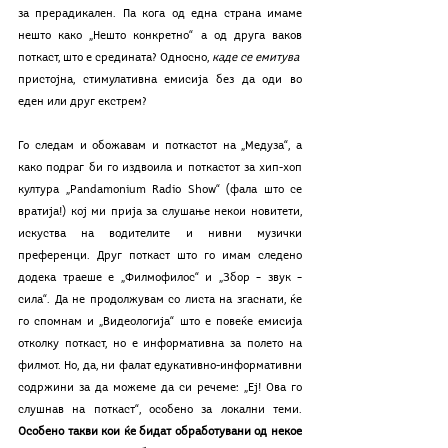
за прерадикален. Па кога од една страна имаме 
нешто како „Нешто конкретно“ а од друга ваков 
поткаст, што е средината? Односно, 
каде се емитува  
пристојна, стимулативна емисија без да оди во 
еден или друг екстрем?
Го следам и обожавам и поткастот на „Медуза“, а 
како подраг би го издвоила и поткастот за хип-хоп 
култура „Pandamonium Radio Show“ (фала што се 
вратија!) кој ми прија за слушање некои новитети, 
искуства на водителите и нивни музички 
преференци. Друг поткаст што го имам следено 
додека траеше е „Филмофилос“ и „Збор – звук – 
сила“. Да не продолжувам со листа на згаснати, ќе 
го спомнам и „Видеологија“ што е повеќе емисија 
отколку поткаст, но е информативна за полето на 
филмот. Но, да, ни фалат едукативно-информативни 
содржини за да можеме да си речеме: „Еј! Ова го 
слушнав на поткаст“, особено за локални теми. 
Особено такви кои ќе бидат обработувани од некое 