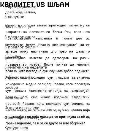
Квалитет VS Шљам
β-кратки раскази
Драга моја Калина,
β-колумни
Откако ми стигна твоето претходно писмо, му се 
Лик на месецот
навратив на исечокот со Елена Реи, како што 
β-предлог книга
претпоставувам направија и голем дел од 
читателите. Делот „Реално, што очекувате“ ми се 
β-предлог филм
вртеше толку низ глава што прво на шала го 
β-муабет
употребував наместо да одговорам на разни 
прашања во муабет. После почнав да мислам: 
β-уметник на неделата
реално, кога последно сум слушала добар подкаст?; 
β-фактопедија
Реално, кога последно сум гледала автентична 
македонска модна ревија?; Реално, кога последно 
Бисери
сум гледала квалитетна емисија на телевизија?; 
Воздишки
Реално, кога сме имале издржан студентски 
протест?; Реално, кога последно сум отишла на 
Огледи и разгледи
настан на кој не ги знам 90% од луѓето? 
Реално, која 
е позицијата од која може да се критикува за сѐ од 
Философски беседи
горенаведеното, па и за сѐ друго за што збориме?
Културоглед