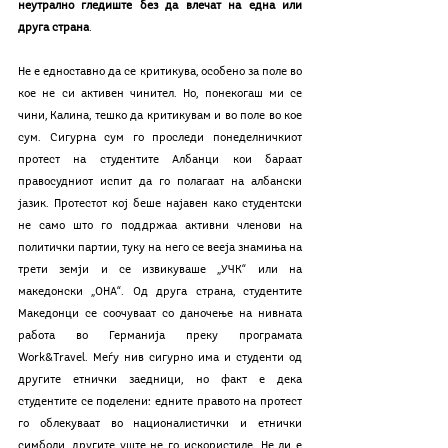
неутрално гледиште без да влечат на една или 
друга страна
.
Не е едноставно да се критикува, особено за поле во 
кое не си активен чинител. Но, понекогаш ми се 
чини, Калина, тешко да критикувам и во поле во кое 
сум. Сигурна сум го проследи понеделничкиот 
протест на студентите Албанци кои бараат 
правосудниот испит да го полагаат на албански 
јазик. Протестот кој беше најавен како студентски 
не само што го поддржаа активни членови на 
политички партии, туку на него се вееја знамиња на 
трети земји и се извикуваше „УЧК“ или на 
македонски „ОНА“. Од друга страна, студентите 
Македонци се соочуваат со даночење на нивната 
работа во Германија преку програмата 
Work&Travel. Меѓу нив сигурно има и студенти од 
другите етнички заедници, но факт е дека 
студентите се поделени: едните правото на протест 
го облекуваат во националистички и етнички 
симболи, другите уште не го искористиле. Не ли е 