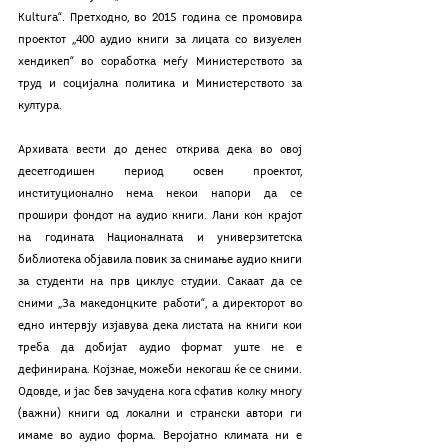
Kultura“. Претходно, во 2015 година се промовира 
проектот „400 аудио книги за лицата со визуелен 
хендикеп“ во соработка меѓу Министерството за 
труд и социјална политика и Министерството за 
култура. 
Архивата вести до денес открива дека во овој 
десетгодишен период освен проектот, 
институционално нема некои напори да се 
прошири фондот на аудио книги. Лани кон крајот 
на годината Националната и универзитетска 
библиотека објавила повик за снимање аудио книги 
за студенти на прв циклус студии. Сакаат да се 
сними „За македонцките работи“, а директорот во 
едно интервју изјавува дека листата на книги кои 
треба да добијат аудио формат уште не е 
дефинирана. Којзнае, можеби некогаш ќе се сними. 
Одовде, и јас бев зачудена кога сфатив колку многу 
(важни) книги од локални и странски автори ги 
имаме во аудио форма. Веројатно климата ни е 