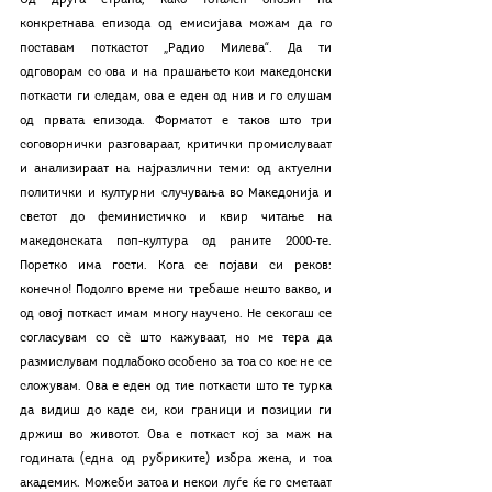
Од друга страна, како тотален опозит на 
конкретнава епизода од емисијава можам да го 
поставам поткастот „Радио Милева“. Да ти 
одговорам со ова и на прашањето кои македонски 
поткасти ги следам, ова е еден од нив и го слушам 
од првата епизода. Форматот е таков што три 
соговорнички разговараат, критички промислуваат 
и анализираат на најразлични теми: од актуелни 
политички и културни случувања во Македонија и 
светот до феминистичко и квир читање на 
македонската поп-култура од раните 2000-те. 
Поретко има гости. Кога се појави си реков: 
конечно! Подолго време ни требаше нешто вакво, и 
од овој поткаст имам многу научено. Не секогаш се 
согласувам со сѐ што кажуваат, но ме тера да 
размислувам подлабоко особено за тоа со кое не се 
сложувам. Ова е еден од тие поткасти што те турка 
да видиш до каде си, кои граници и позиции ги 
држиш во животот. Ова е поткаст кој за маж на 
годината (една од рубриките) избра жена, и тоа 
академик. Можеби затоа и некои луѓе ќе го сметаат 