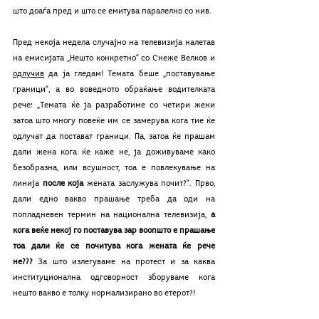
што доаѓа пред и што се емитува паралелно со нив.
Пред некоја недела случајно на телевизија налетав 
на емисијата „Нешто конкретно“ со Снеже Велков и 
одлучив
 да ја гледам! Темата беше „поставување 
граници“, а во воведното обраќање водителката 
рече: „Темата ќе ја разработиме со четири жени 
затоа што многу повеќе им се замерува кога тие ќе 
одлучат да постават граници. Па, затоа ќе прашам 
дали жена кога ќе каже не, ја доживуваме како 
безобразна, или всушност, тоа е повлекување на 
линија
 после која 
жената заслужува почит?“. Прво, 
дали едно вакво прашање треба да оди на 
попладневен термин на национална телевизија, 
а 
кога веќе некој го поставува зар воопшто е прашање 
тоа дали ќе се почитува кога жената ќе рече 
не???
 За што излегуваме на протест и за каква 
институционална одговорност зборуваме кога 
нешто вакво е толку нормализирано во етерот?! 