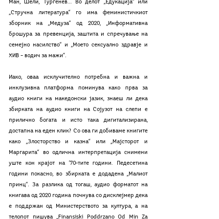
Ман, Шели, Тургенев... Во делот „Едукација“ или 
„Стручна литература“ го има феминистичкиот 
зборник на „Медуза“ од 2020, „Информативна 
брошура за превенција, заштита и спречување на 
семејно насилство“ и „Моето сексуално здравје и 
ХИВ – водич за мажи“. 
Иако, оваа исклучително потребна и важна и 
инклузивна платформа поминува како прва за 
аудио книги на македонски јазик, знаеш ли дека 
збирката на аудио книги на Сојузот на слепи е 
прилично богата и исто така дигитализирана, 
достапна на еден клик? Со ова ги добиваме книгите 
како „Злосторство и казна“ или „Мајсторот и 
Маргарита“ во одлична интерпретација снимени 
уште кон крајот на ’70-тите години. Педесетина 
години покасно, во збирката е додадена „Малиот 
принц“. За разлика од тогаш, аудио форматот на 
книгава од 2020 година почнува со дисклејмер дека 
е поддржан од Министерството за култура, а на 
телопот пишува „Finansiski Poddrzano Od Min Za 