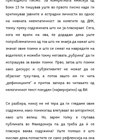
претходното писмо. За конкретната емисија од 
Боки 13 ти пишував уште во првото писмо каде ги 
критикував јавните и естрадни личности во однос 
на нивната неемпатичност за колегите од ДНК, 
токму преку содржината што ни ја пласираат. Сега, 
кога ме врати на ова, ќе додадам дека уште 
попроблематично од тоа што не знаеја да кажат што 
значат овие поими и што се смеат на навредите на 
водителот, е можеби токму неговата „рубрика“ да ги 
испрашува за вакви поими. Прво, затоа што поими 
како дискурс и субјективитет не можат да се 
објаснат туку-така, а потоа зашто им ги чита 
„дефинициите“ и притоа запира во читањето од 
нелогичниот текст понуден (најверојатно) од ВИ.
Се разбира, никој не нѐ тера да ги гледаме овие 
содржини, иако понекогаш влетуваат во алгоритмот, 
како што велиш. Но, зарем толку е глупава 
публиката во Македонија па да треба да ѝ се 
пласира ваква содржина? Уште полошо е што 
мислам дека поткастите се само рефлексија на она 