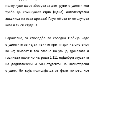
малку лудо да се зборува за две групи студенти кои 
треба да сочинуваат 
една (идна) интелектуална 
заедница
 на оваа држава? Плус, сѐ ова ти се случува 
кога и ти си студент.
Паралелно, за споредба во соседна Србија каде 
студентите се најактивните критичари на системот 
во кој живеат и тоа гласно на улица, државата и 
годинава парично награди 1.111 најдобри студенти 
на додипломски и 500 студенти на магистерски 
студии. Но, која позиција да се фати попрво, кое 
право да се исполни: на протест против даночење, 
на полагање испит на албански јазик или на 
промена во финансирање и стипендирање на 
студенти? Додека државата тактизира и за едното и 
за другото прашање, „незасегнатите“ студенти 
бараат чаре некаде надвор или во своите балони.
Ако веќе ми е (по)тешко да ја одредам позицијата 
од која ќе критикувам, бегам во нешто од кое  