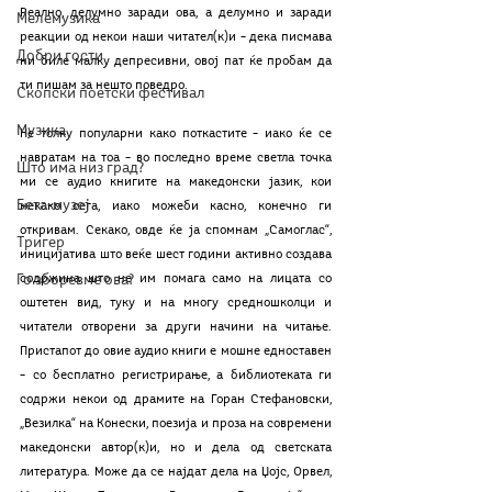
Реално, делумно заради ова, а делумно и заради 
Мелемузика
реакции од некои наши читател(к)и – дека писмава 
Добри гости
ни биле малку депресивни, овој пат ќе пробам да 
ти пишам за нешто поведро.
Скопски поетски фестивал
Музика
Не толку популарни како поткастите – иако ќе се 
навратам на тоа – во последно време светла точка 
Што има низ град?
ми се аудио книгите на македонски јазик, кои 
Бета-музеј
некако сега, иако можеби касно, конечно ги 
откривам. Секако, овде ќе ја спомнам „Самоглас“, 
Тригер
иницијатива што веќе шест години активно создава 
Го зборевме ова?
содржина што не им помага само на лицата со 
оштетен вид, туку и на многу средношколци и 
читатели отворени за други начини на читање. 
Пристапот до овие аудио книги е мошне едноставен 
– со бесплатно регистрирање, а библиотеката ги 
содржи некои од драмите на Горан Стефановски, 
„Везилка“ на Конески, поезија и проза на современи 
македонски автор(к)и, но и дела од светската 
литература. Може да се најдат дела на Џојс, Орвел, 