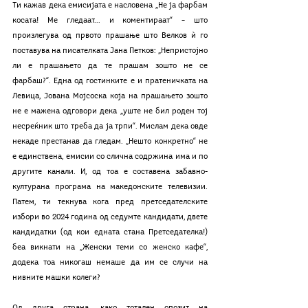
Ти кажав дека емисијата е насловена „Не ја фарбам 
косата! Ме гледаат... и коментираат“ – што 
произлегува од првото прашање што Велков ѝ го 
поставува на писателката Јана Петков: „Непристојно 
ли е прашањето да те прашам зошто не се 
фарбаш?“. Една од гостинките е и пратеничката на 
Левица, Јована Мојсоска која на прашањето зошто 
не е мажена одговори дека „уште не бил роден тој 
несреќник што треба да ја трпи“. Мислам дека овде 
некаде престанав да гледам. „Нешто конкретно“ не 
е единствена, емисии со слична содржина има и по 
другите канали. И, од тоа е составена забавно-
културана програма на македонските телевизии. 
Патем, ти текнува кога пред претседателските 
избори во 2024 година од седумте кандидати, двете 
кандидатки (од кои едната стана Претседателка!) 
беа викнати на „Женски теми со женско кафе“, 
додека тоа никогаш немаше да им се случи на 
нивните машки колеги?