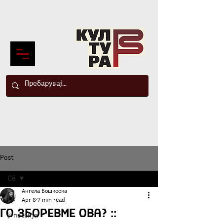
Post
Сè
Ангела Бошкоска
Сè
Apr 8
7 min read
Го зборевме ова? ::
β-поезија