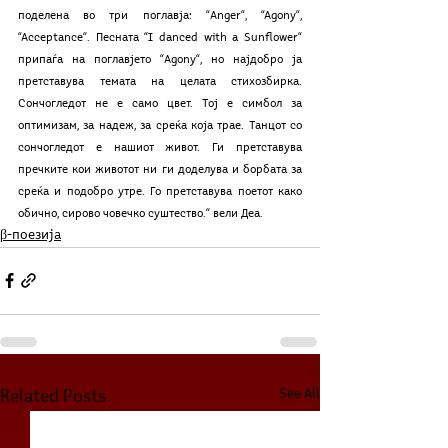
поделена во три поглавја: “Anger“, “Agony“, 
“Acceptance“. Песната “I danced with a Sunflower“ 
припаѓа на поглавјето “Agony“, но најдобро ја 
претставува темата на целата стихозбирка. 
Сончогледот не е само цвет. Тој е симбол за 
оптимизам, за надеж, за среќа која трае. Танцот со 
сончогледот е нашиот живот. Ги претставува 
пречките кои животот ни ги доделува и борбата за 
среќа и подобро утре. Го претставува поетот како 
обично, сирово човечко суштество.“ вели Деа.
β-поезија
See All
Related Posts