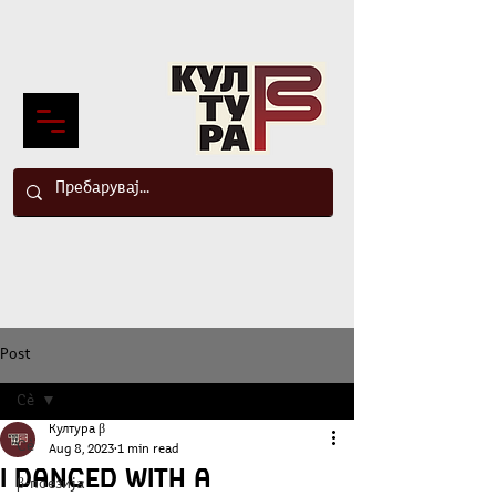
Post
Сè
Култура β
Сè
Aug 8, 2023
1 min read
I danced with a
β-поезија