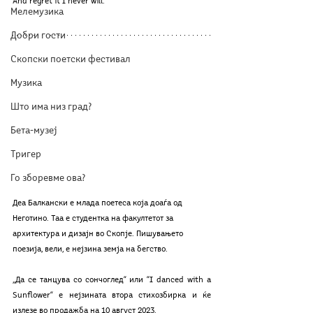
And regret it I never will.
Мелемузика
Добри гости
Скопски поетски фестивал
Музика
Што има низ град?
Бета-музеј
Тригер
Го зборевме ова?
Деа Балкански е млада поетеса која доаѓа од 
Неготино. Таа е студентка на факултетот за 
архитектура и дизајн во Скопје. Пишувањето 
поезија, вели, е нејзина земја на бегство.
„Да се танцува со сончоглед“ или “I danced with a 
Sunflower“ е нејзината втора стихозбирка и ќе 
излезе во продажба на 10 август 2023.