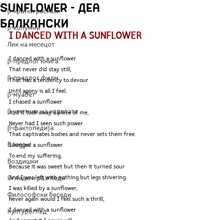
sunflower - Деа
β-кратки раскази
Балкански
β-колумни
I DANCED WITH A SUNFLOWER
Лик на месецот
I danced with a sunflower 
β-предлог книга
That never did stay still,
β-предлог филм
That has a tendency to devour 
Until agony is all I feel.
β-муабет
I chased a sunflower
β-уметник на неделата
And it took away a piece of me,
Never had I seen such power
β-фактопедија
That captivates bodies and never sets them free.
Бисери
I begged a sunflower
To end my suffering,
Воздишки
Because it was sweet but then it turned sour 
Огледи и разгледи
And I was left with nothing but legs shivering.
I was killed by a sunflower,
Философски беседи
Never again would I feel such a thrill, 
I danced with a sunflower
Културоглед