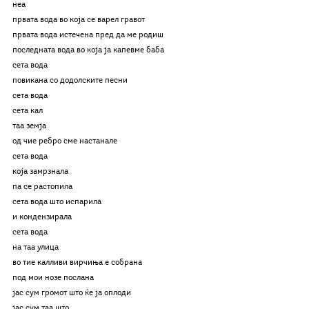
неа
првата вода во која се варел гравот
првата вода истечена пред да ме родиш
последната вода во која ја капевме баба
сета вода
повикана со додолските песни
сета вода
сета кал
таа земја
од чие ребро сме настанале
сета вода
која замрзнала
па се растопила
сета вода што испарила
и кондензирала
сета вода
на таа улица
во тие калливи вирчиња е собрана
под мои нозе послана
јас сум громот што ќе ја оплоди
јас сум таа што