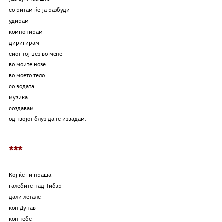
со ритам ќе ја разбуди
удирам
компонирам
диригирам
сиот тој џез во мене
во моите нозе
во моето тело
со водата
музика
создавам
од твојот блуз да те извадам.
***
Кој ќе ги праша 
галебите над Тибар
дали летале 
кон Дунав
кон тебе