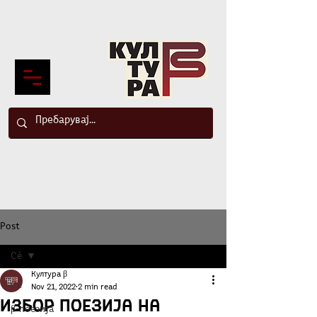
Post
Сè
Култура β
Сè
Nov 21, 2022
2 min read
Избор поезија на
β-поезија