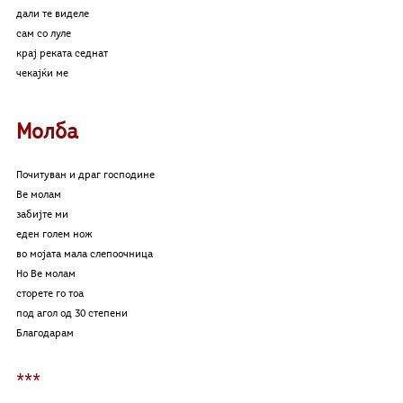
дали те виделе
сам со луле
крај реката седнат
чекајќи ме
Молба
Почитуван и драг господине
Ве молам
забијте ми 
еден голем нож
во мојата мала слепоочница
Но Ве молам
сторете го тоа
под агол од 30 степени
Благодарам
***