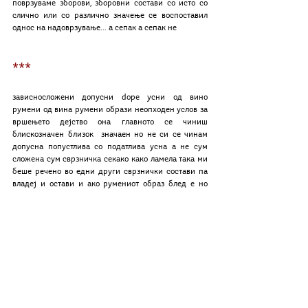
поврзуваме зборови, зборовни состави со исто со 
слично или со различно значење се воспоставил 
однос на надоврзување... а сепак а сепак не 
***
зависносложени допусни dope усни од вино 
румени од вина румени образи неопходен услов за 
вршењето дејство она главното се чиниш 
блискозначен близок  значаен но не си се чинам 
допусна попустлива со податлива усна а не сум 
сложена сум сврзничка секако како ламела така ми 
беше речено во едни други сврзнички состави па 
владеј и остави и ако румениот образ блед е но 
макар не е мокар макар не иако не признава по 
состав по дејство копнее
Лик на месецот