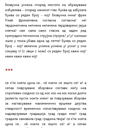
безвучна уснена според местото на образување 
избувлива ‒ според начинот глас буква од азбуката 
буква со реден број ‒ кој? безвучна очна? фрик 
freak фрикативна согласка согласна? не! 
тврдонепчена непчена непечена тврдоварено јајце 
клетка? сам сама само гласка од заден ред 
преградно-теснинска струјна стројна
? у! у! напиши 
мало у
 точка убава една од петте? буква со реден 
број ‒ кој? венечна уснена уснена у! усни! у сни 
сонувај с! (с овци с кози) со реден броj кажи кој? 
кажи кажи кажи кој!
***
се к’ти ноќта црна се… сѐ нокти се зошто се? а? а 
сепак поврзуваме зборовни состави меѓу нив 
спротивен сооднос со од нос нос на кос коски долги 
јазлести прсти нокти ноќи? за поврзување зборови 
за нагласување наизменично вршење дејства 
стварност? временско сопоставување сооднос на 
надоврзување градација град гради мои? град 
градила самовила град градина твоја? се к’ти ноќта 
црна се... сѐ нокти се зошто се? а? а сепак 