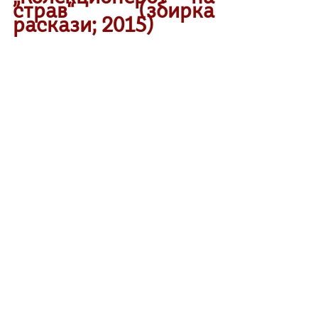
страв“ (збирка 
раскази; 2015)