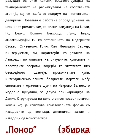
разуздан од сите канони, соодветствувајќи на 
темпераментот на раскажувачот на сопствената 
агонија, кој се наоѓа во стадиум на пролонгиран 
делириум. Новелата е работена според урнекот на 
мрачниот романтизам, со силни влијанија на Шели, 
По, Џејмс, Волпол, Бекфорд, Луис, Бирс, 
амалгамирајќи ги со оставнината на модерните 
Стокер, Стивенсон, Грин, Хил, Ленсдејл, Баркер, 
Винтер-Демон, Ли, користејќи го јазикот на 
Лавкрафт во описите на ритуалите, култовите и 
прастарите ѕверови, водејќи го читателот низ 
бескрајното подземје, проколнатите куќи, 
интердимензионалните безднести портали меѓу 
световите и мрачните шуми на Некрово. За некого 
модерно Кукулино, за други реинкарнација на 
Данич. Структурата на делото е постмодернистички 
колаж кој ја сплотува епистоларната форма со 
извадоците од весници, дневнички запис и 
извадоци од монографија.
„Понор“ (збирка 