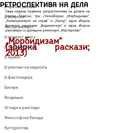
Ретроспектива на дела
β-кратки раскази
Оваа недела правиме ретроспектива на делата на 
Златко Ѓелески, три стихозбирки „Морбидизам“, 
β-колумни
„Колекционерот на страв“ и „Понор“, една збирка 
филмски рецензии „Видеологија“ и една збирка 
Лик на месецот
разговори со домашни режисери „Мастерклас“.
β-предлог книга
„Морбидизам“ 
(збирка раскази; 
β-предлог филм
2013)
β-муабет
β-уметник на неделата
β-фактопедија
Бисери
Воздишки
Огледи и разгледи
Философски беседи
Културоглед