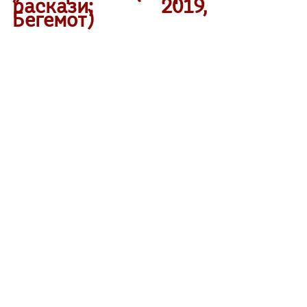
раскази; 2019, 
Бегемот)