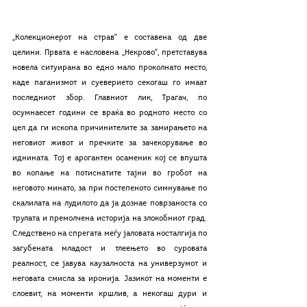
„Колекционерот на страв“ е составена од две 
целини. Првата е насловена „Некрово“, претставува 
новела ситуирана во едно мало проколнато место, 
каде паганизмот и суеверието секогаш го имаат 
последниот збор. Главниот лик, Трагач, по 
осумнаесет години се враќа во родното место со 
цел да ги ископа причинителите за замирањето на 
неговиот живот и пречките за зачекорување во 
иднината. Тој е арогантен осаменик кој се впушта 
во копање на потиснатите тајни во гробот на 
неговото минато, за при постепеното симнување по 
скалилата на лудилото да ја дознае поврзаноста со 
трулата и премолчена историја на злокобниот град. 
Следствено на спрегата меѓу јаловата носталгија по 
загубената младост и тлеењето во суровата 
реалност, се јавува каузалноста на универзумот и 
неговата смисла за иронија. Јазикот на моменти е 
слоевит, на моменти кршлив, а некогаш дури и 