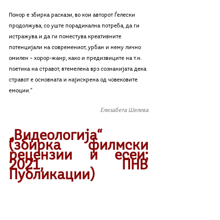
Понор е збирка раскази, во кои авторот Ѓелески 
продолжува, со уште порадикална потреба, да ги 
истражува и да ги поместува креативните 
потенцијали на современиот, урбан и нему лично 
омилен – хорор-жанр, како и предизвиците на т.н. 
поетика на стравот, втемелена врз сознанијата дека 
стравот е основната и најискрена од човековите 
емоции.“
Елизабета Шелева
„Видеологија“ 
(збирка филмски 
рецензии и есеи; 
2021, ПНВ 
Публикации)