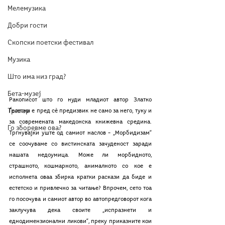
Мелемузика
Добри гости
Скопски поетски фестивал
Музика
Што има низ град?
Бета-музеј
Ракописот што го нуди младиот автор Златко 
Тригер
Ѓелески е пред сѐ предизвик не само за него, туку и 
за современата македонска книжевна средина. 
Го зборевме ова?
Тргнувајќи уште од самиот наслов – „Морбидизам“ 
се соочуваме со вистинската зачуденост заради 
нашата недоумица. Може ли морбидното, 
страшното, кошмарното, анималното со кое е 
исполнета оваа збирка кратки раскази да биде и 
естетско и привлечно за читање? Впрочем, сето тоа 
го посочува и самиот автор во автопредговорот кога 
заклучува дека своите „испразнети и 
еднодимензионални ликови“, преку приказните кои 