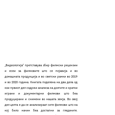
„Видеологија“ претставува збир филмски рецензии 
и есеи за филмовите што се појавија и во 
домашната продукција и во светски рамки во 2019 
и во 2020 година. Книгата поделена на два дела од 
кои првиот дел содржи анализа на долгите и кратки 
играни и документарни филмови што беа 
продуцирани и снимени во нашата земја. Во овој 
дел целта е да се анализираат сите филмови што на 
кој било начин беа достапни за гледачите. 