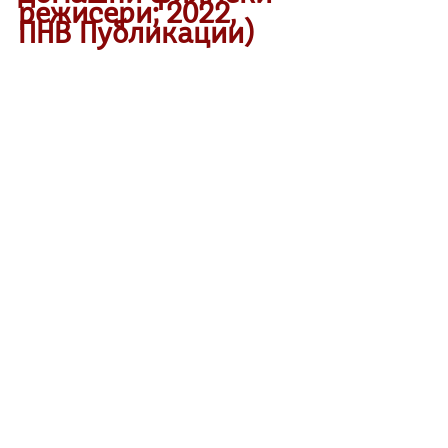
режисери; 2022, 
ПНВ Публикации)
„Мастерклас“ на Златко Ѓелески е радио/книжевно 
сликарство или радијски документаристички 
серијал, каде авторот и буквално ги 
екстериторизира раскажувањата на соговорниците, 