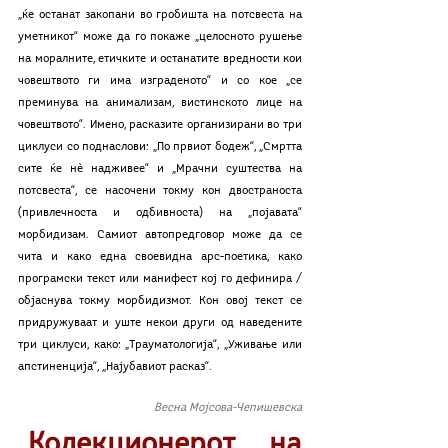
„ќе останат закопани во гробишта на потсвеста на 
уметникот“ може да го покаже „целосното рушење 
на моралните, етичките и останатите вредности кои 
човештвото ги има изграденото“ и со кое „се 
преминува на анимализам, вистинското лице на 
човештвото“. Имено, расказите организирани во три 
циклуси со поднаслови: „По првиот бодеж“, „Смртта 
сите ќе нѐ надживее“ и „Мрачни суштества на 
потсвеста“, се насочени токму кон двостраноста 
(привлечноста и одбивноста) на „појавата“ 
морбидизам. Самиот автопредговор може да се 
чита и како една своевидна арс-поетика, како 
програмски текст или манифест кој го дефинира / 
објаснува токму морбидизмот. Кон овој текст се 
придружуваат и уште некои други од наведените 
три циклуси, како: „Трауматологија“, „Уживање или 
апстиненција“, „Најубавиот расказ“. 
Весна Мојсова-Чепишевска
„Колекционерот на 