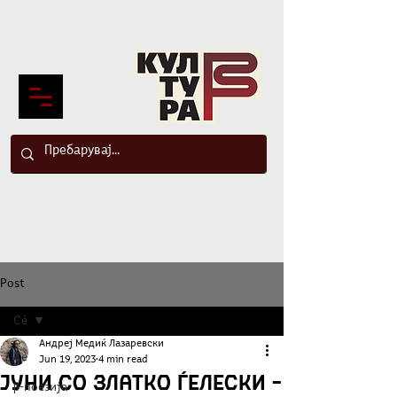
Post
Сè
Андреј Медиќ Лазаревски
Сè
Jun 19, 2023
4 min read
Јуни со Златко Ѓелески –
β-поезија