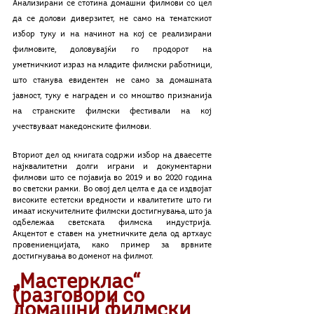
Анализирани се стотина домашни филмови со цел 
да се долови диверзитет, не само на тематскиот 
избор туку и на начинот на кој се реализирани 
филмовите, доловувајќи го продорот на 
уметничкиот израз на младите филмски работници, 
што станува евидентен не само за домашната 
јавност, туку е награден и со мноштво признанија 
на странските филмски фестивали на кој 
учествуваат македонските филмови. 
Вториот дел од книгата содржи избор на дваесетте 
најквалитетни долги играни и документарни 
филмови што се појавија во 2019 и во 2020 година 
во светски рамки. Во овој дел целта е да се издвојат 
високите естетски вредности и квалитетите што ги 
имаат искучителните филмски достигнувања, што ја 
одбележаа светската филмска индустрија. 
Акцентот е ставен на уметничките дела од артхаус 
провениенцијата, како пример за врвните 
достигнувања во доменот на филмот. 
„Мастерклас“ 
(разговори со 
домашни филмски 