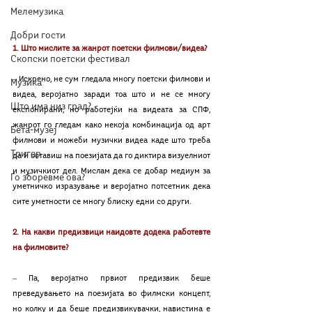
Мелемузика
Добри гости
1. Што мислите за жанрот поетски филмови/видеа?
Скопски поетски фестивал
‒ Искрено, не сум гледала многу поетски филмови и 
Музика
видеа, веројатно заради тоа што и не се многу 
Што има низ град?
експонирани, но работејќи на видеата за СПФ, 
жанрот го гледам како некоја комбинација од арт 
Бета-музеј
филмови и можеби музички видеа каде што треба 
Тригер
да ѝ оставиш на поезијата да го диктира визуелниот 
и музичкиот дел. Мислам дека се добар медиум за 
Го зборевме ова?
уметничко изразување и веројатно потсетник дека 
сите уметности се многу блиску едни со други.
2. На какви предизвици наидовте додека работевте 
на филмовите?
‒ Па, веројатно првиот предизвик беше 
преведувањето на поезијата во филмски концепт, 
но колку и да беше предизвикувачки, навистина е 