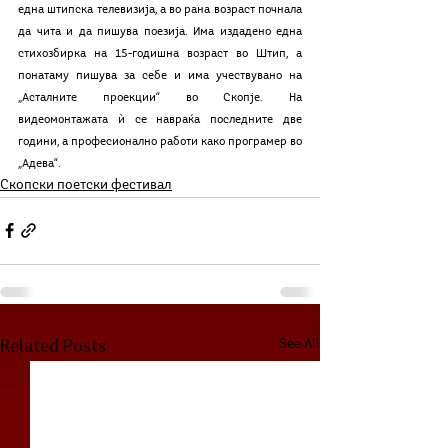
една штипска телевизија, а во рана возраст почнала 
да чита и да пишува поезија. Има издадено една 
стихозбирка на 15-годишна возраст во Штип, а 
понатаму пишува за себе и има учествувано на 
„Асталните проекции“ во Скопје. На  
видеомонтажата ѝ се навраќа последните две 
години, а професионално работи како програмер во 
„Адева“.
Скопски поетски фестивал
See All
Related Posts