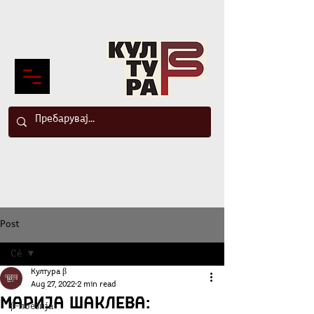
Post
Сè
Култура β
Сè
Aug 27, 2022
2 min read
Марија Шаклева:
β-поезија