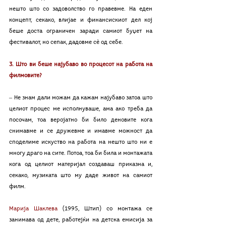
нешто што со задоволство го правевме. На еден 
концепт, секако, влијае и финансискиот дел кој 
беше доста ограничен заради самиот буџет на 
фестивалот, но сепак, дадовме сѐ од себе.
3. Што ви беше најубаво во процесот на работа на 
филмовите?
‒ Не знам дали можам да кажам најубаво затоа што 
целиот процес ме исполнуваше, ама ако треба да 
посочам, тоа веројатно би било деновите кога 
снимавме и се дружевме и имавме можност да 
споделиме искуство на работа на нешто што ни е 
многу драго на сите. Потоа, тоа би била и монтажата 
кога од целиот материјал создаваш приказна и, 
секако, музиката што му даде живот на самиот 
филм.
Марија Шаклева
 (1995, Штип) со монтажа се 
занимава од дете, работејќи на детска емисија за 