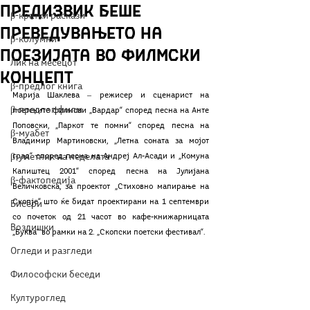
Предизвик беше
β-кратки раскази
преведувањето на
β-колумни
поезијата во филмски
Лик на месецот
концепт
β-предлог книга
Марија Шаклева ‒ режисер и сценарист на 
β-предлог филм
поетските филмови „Вардар“ според песна на Анте 
Поповски, „Паркот те помни“ според песна на 
β-муабет
Владимир Мартиновски, „Летна соната за мојот 
β-уметник на неделата
град“ според песна на Андреј Ал-Асади и „Комуна 
Капиштец 2001“ според песна на Јулијана 
β-фактопедија
Величковска, за проектот „Стиховно мапирање на 
Скопје“ што ќе бидат проектирани на 1 септември 
Бисери
со почеток од 21 часот во кафе-книжарницата 
Воздишки
„Буква“ во рамки на 2. „Скопски поетски фестивал“.
Огледи и разгледи
Философски беседи
Културоглед