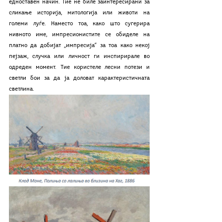
едноставен начин. Тие не биле заинтересирани за 
сликање историја, митологија или животи на 
големи луѓе. Наместо тоа, како што сугерира 
нивното име, импресионистите се обиделе на 
платно да добијат „импресија“ за тоа како некој 
пејзаж, случка или личност ги инспирирале во 
одреден момент. Тие користеле лесни потези и 
светли бои за да ја доловат карактеристичната 
светлина.