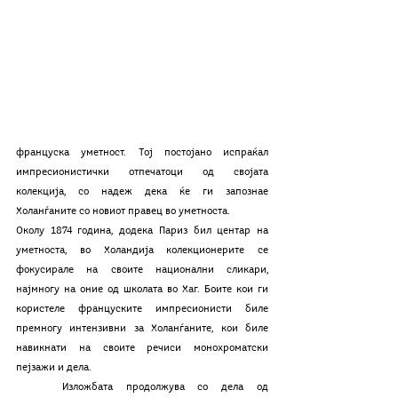
француска уметност. Тој постојано испраќал 
импресионистички отпечатоци од својата 
колекција, со надеж дека ќе ги запознае 
Холанѓаните со новиот правец во уметноста. 
Околу 1874 година, додека Париз бил центар на 
уметноста, во Холандија колекционерите се 
фокусирале на своите национални сликари, 
најмногу на оние од школата во Хаг. Боите кои ги 
користеле француските импресионисти биле 
премногу интензивни за Холанѓаните, кои биле 
навикнати на своите речиси монохроматски 
пејзажи и дела. 
	Изложбата продолжува со дела од 