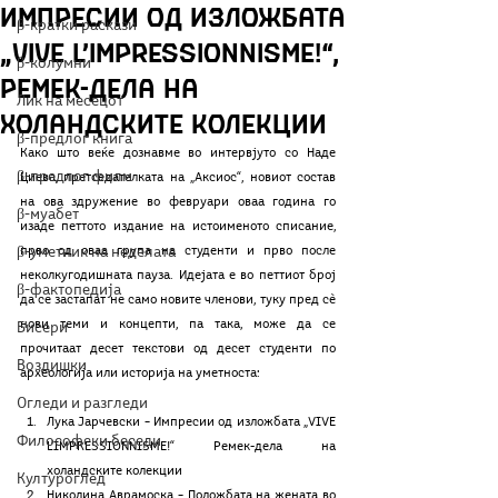
Импресии од изложбата
β-кратки раскази
„VIVE L’IMPRESSIONNISME!“,
β-колумни
Ремек-дела на
Лик на месецот
холандските колекции
β-предлог книга
Како што веќе дознавме во интервјуто со Наде 
β-предлог филм
Циева, претседателката на „Аксиос“, новиот состав 
на ова здружение во февруари оваа година го 
β-муабет
изаде петтото издание на истоименото списание, 
β-уметник на неделата
прво од оваа група на студенти и прво после 
неколкугодишната пауза. Идејата е во петтиот број 
β-фактопедија
да се застапат не само новите членови, туку пред сѐ 
нови теми и концепти, па така, може да се 
Бисери
прочитаат десет текстови од десет студенти по 
Воздишки
археологија или историја на уметноста: 
Огледи и разгледи
Лука Јарчевски – Импресии од изложбата „VIVE 
Философски беседи
L’IMPRESSIONNISME!“ Ремек-дела на 
холандските колекции
Културоглед
Николина Аврамоска – Положбата на жената во 