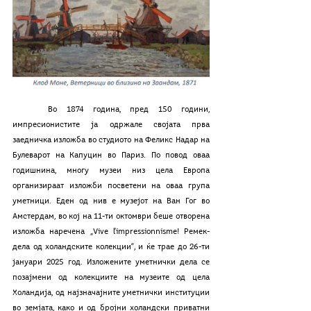
	Во 1874 година, пред 150 години, 
импресионистите ја одржале својата прва 
заедничка изложба во студиото на Феликс Надар на 
Булеварот на Капуцин во Париз. По повод оваа 
годишнина, многу музеи низ цела Eвропа 
организираат изложби посветени на оваа група 
уметници. Еден од нив е музејот на Ван Гог во 
Амстердам, во кој на 11-ти октомври беше отворена 
изложба наречена „Vive l’impressionnisme! Ремек-
дела од холандските колекции“, и ќе трае до 26-ти 
јануари 2025 год. Изложените уметнички дела се 
позајмени од колекциите на музеите од цела 
Холандија, од најзначајните уметнички институции 
во земјата, како и од бројни холандски приватни 