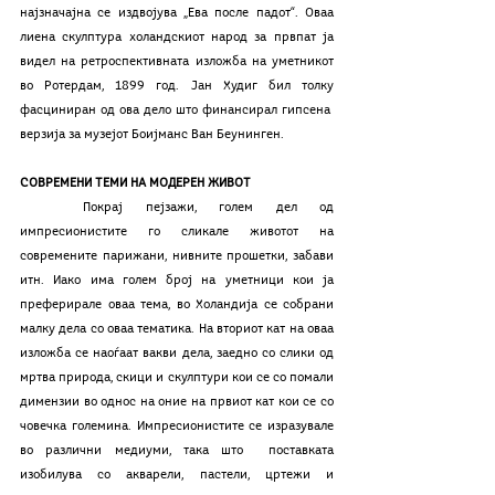
најзначајна се издвојува „Ева после падот“. Оваа 
лиена скулптура холандскиот народ за првпат ја 
видел на ретроспективната изложба на уметникот 
во Ротердам, 1899 год. Јан Худиг бил толку 
фасциниран од ова дело што финансирал гипсена  
верзија за музејот Боијманс Ван Беунинген.  
СОВРЕМЕНИ ТЕМИ НА МОДЕРЕН ЖИВОТ
	Покрај пејзажи, голем дел од 
импресионистите го сликале животот на 
современите парижани, нивните прошетки, забави 
итн. Иако има голем број на уметници кои ја 
преферирале оваа тема, во Холандија се собрани 
малку дела со оваа тематика. На вториот кат на оваа 
изложба се наоѓаат вакви дела, заедно со слики од 
мртва природа, скици и скулптури кои се со помали 
димензии во однос на оние на првиот кат кои се со 
човечка големина. Импресионистите се изразувале 
во различни медиуми, така што  поставката 
изобилува со акварели, пастели, цртежи и 