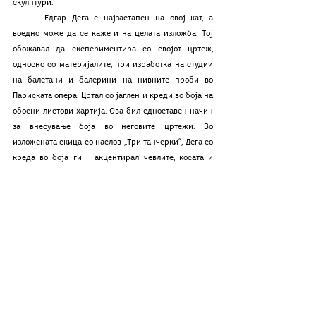
скулптури. 
	Едгар Дега е најзастапен на овој кат, а 
воедно може да се каже и на целата изложба. Тој 
обожавал да експериментира со својот цртеж, 
односно со материјалите, при изработка на студии 
на балетани и балерини на нивните проби во 
Париската опера. Цртал со јаглен и креди во боја на 
обоени листови хартија. Ова бил едноставен начин 
за внесување боја во неговите цртежи. Во 
изложената скица со наслов „Три танчерки“, Дега со 
креда во боја ги   акцентирал чевлите, косата и 
тутусот, кои се истакнуваат живописно на зелена 
позадина.