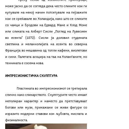
може јасно да се согледа дека често сликите кои ги 
купувале на некој начин потсетувале на пејзажите 
кои се среќавале во Холандија, како што се сликите 
со чамци и бродови на Едвард Мане и Клод Моне 
или сликата на Алберт Сисли „Поглед на Лувесиен 
во есента“ (1872). Сисли ја доловил студената 
светлина и меланхолијата на есента во северна 
Франција во мешавина од топли кафени, виолетови 
и сини. Палетата асоцира на таа на Холанѓаните, но 
техниката е сосема нова. 
ИМПРЕСИОНИСТИЧКА СКУЛПТУРА
	Пластиката во импресионизмот се третирала 
слично како сликарството. Скулптурите често имаат 
неполиран карактер и наместо да претставуваат 
богови или музи, прикажани се живи фигури со 
изразито модерни ставови кон љубовта, мислата и 
физикалноста. 