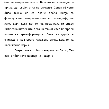
бои на импресионистите. Винсент не успеал да го 
прилагоди својот стил на сликање. Сепак сè уште 
било тешко да се добие добра идеја за 
францускиот импресионизам во Холандија, па 
затоа дури кога Ван Гог од прва рака ги видел 
импресионистичките дела, неговиот стил претрпел 
вистинска трансформација. Оваа еволуција е 
очигледна на втората изложена слика, која тој ја 
насликал во Париз. 
	Покрај тоа што бил галерист во Париз, Тео 
ван Гог бил колекционер на модерна