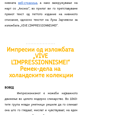
нивната 
веб-страница
, а како заокружување на 
март со „Аксиос“, во прилог ви го претставуваме 
првиот текст од петтото издание на нивниото 
списание, односно текстот на Лука Јарчевски за 
изложбата „VIVE L'IMPRESSIONNISME!“. 
Импресии од изложбата 
„VIVE 
L’IMPRESSIONNISME!“ 
Ремек-дела на 
холандските колекции
ВОВЕД
	Импресионизмот е можеби најважното 
движење во целото модерно сликарство. Во 1860-
тите група млади уметници решиле да го сликаат 
она што го гледаат, мислат и чувствуваат, на еден 