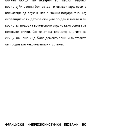
сликал скици во акварел во својот тефтер, 
користејќи светли бои за да ги евидентира своите 
впечатоци од пејзаж што е можно подиректно. Тој 
експлицитно ги датира скиците по ден и место и ги 
користел подоцна во неговото студио како основа за 
неговите слики. Со текот на времето, книгите за 
скици на Јонгкинд биле демонтирани и листовите 
се продавале како независни цртежи. 
ФРАНЦУСКИ ИМПРЕСИОНИСТИЧКИ ПЕЈЗАЖИ ВО 