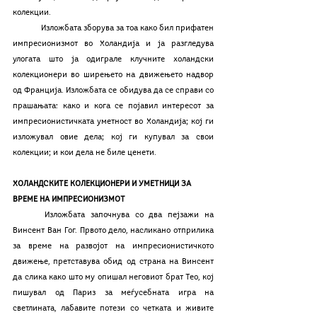
колекции. 
	Изложбата зборува за тоа како бил прифатен 
импресионизмот во Холандија и ја разгледува 
улогата што ја одиграле клучните холандски 
колекционери во ширењето на движењето надвор 
од Франција. Изложбата се обидува да се справи со 
прашањата: како и кога се појавил интересот за 
импресионистичката уметност во Холандија; кој ги 
изложувал овие дела; кој ги купувал за свои 
колекции; и кои дела не биле ценети.
ХОЛАНДСКИТЕ КОЛЕКЦИОНЕРИ И УМЕТНИЦИ ЗА 
ВРЕМЕ НА ИМПРЕСИОНИЗМОТ
	Изложбата започнува со два пејзажи на 
Винсент Ван Гог. Првото дело, насликано отприлика 
за време на развојот на импресионистичкото 
движење, претставува обид од страна на Винсент 
да слика како што му опишал неговиот брат Тео, кој 
пишувал од Париз за меѓусебната игра на 
светлината, лабавите потези со четката и живите 