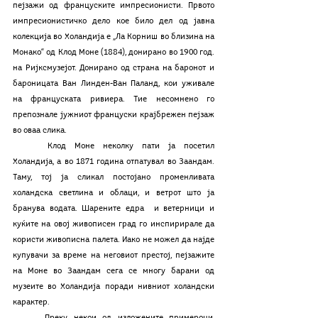
пејзажи од француските импресионисти. Првото 
импресионистичко дело кое било дел од јавна 
колекција во Холандија е „Ла Корниш во близина на 
Монако“ од Клод Моне (1884), донирано во 1900 год. 
на Ријксмузејот. Донирано од страна на баронот и 
бароницата Ван Линден-Ван Паланд, кои уживале 
на француската ривиера. Тие несомнено го 
препознале јужниот француски крајбрежен пејзаж 
во оваа слика. 
	Клод Моне неколку пати ја посетил 
Холандија, а во 1871 година отпатувал во Заандам. 
Таму, тој ја сликал постојано променливата 
холандска светлина и облаци, и ветрот што ја 
бранува водата. Шарените едра  и ветерници и 
куќите на овој живописен град го инспирирале да 
користи живописна палета. Иако не можел да најде 
купувачи за време на неговиот престој, пејзажите 
на Моне во Заандам сега се многу барани од 
музеите во Холандија поради нивниот холандски 
карактер.
	Преку некои од изложените примероци, 