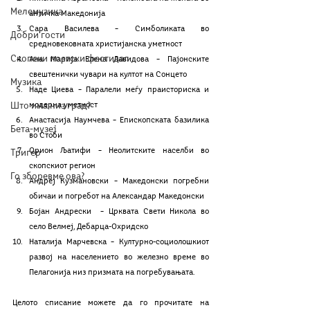
Мелемузика
античка Македонија
Сара Василева – Симболиката во 
Добри гости
средновековната христијанска уметност
Скопски поетски фестивал
Ана Марија Елена Давидова – Пајонските 
свештенички чувари на култот на Сонцето
Музика
Наде Циева – Паралели меѓу праисториска и 
Што има низ град?
модерна уметност
Анастасија Наумчева – Епископската базилика 
Бета-музеј
во Стоби
Орион Љатифи – Неолитските населби во 
Тригер
скопскиот регион
Го зборевме ова?
Андреј Кузмановски – Македонски погребни 
обичаи и погребот на Александар Македонски
Бојан Андрески  – Црквата Свети Никола во 
село Велмеј, Дебарца-Охридско
Наталија Марчевска – Културно-социолошкиот 
развој на населението во железно време во 
Пелагонија низ призмата на погребувањата.
Целото списание можете да го прочитате на 