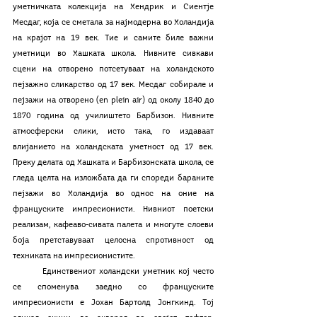
уметничката колекција на Хендрик и Сиентје 
Месдаг, која се сметала за најмодерна во Холандија 
на крајот на 19 век. Тие и самите биле важни 
уметници во Хашката школа. Нивните сивкави 
сцени на отворено потсетуваат на холандското 
пејзажно сликарство од 17 век. Месдаг собирале и 
пејзажи на отворено (en plein air) од околу 1840 до 
1870 година од училиштето Барбизон. Нивните 
атмосферски слики, исто така, го издаваат 
влијанието на холандската уметност од 17 век. 
Преку делата од Хашката и Барбизонската школа, се 
гледа целта на изложбата да ги спореди бараните 
пејзажи во Холандија во однос на оние на 
француските импресионисти. Нивниот поетски 
реализам, кафеаво-сивата палета и многуте слоеви 
боја претставуваат целосна спротивност од 
техниката на импресионистите.  
	Единствениот холандски уметник кој често 
се споменува заедно со француските 
импресионисти е Јохан Бартолд Јонгкинд. Тој 