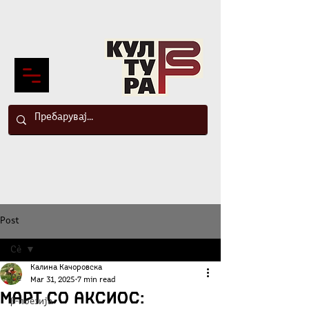
Post
Сè
Калина Качоровска
Сè
Mar 31, 2025
7 min read
Март со Аксиос:
β-поезија