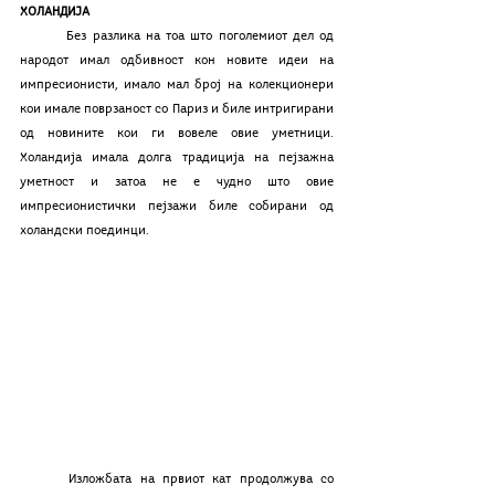
ХОЛАНДИЈА
	Без разлика на тоа што поголемиот дел од 
народот имал одбивност кон новите идеи на 
импресионисти, имало мал број на колекционери 
кои имале поврзаност со Париз и биле интригирани 
од новините кои ги вовеле овие уметници. 
Холандија имала долга традиција на пејзажна 
уметност и затоа не е чудно што овие 
импресионистички пејзажи биле собирани од 
холандски поединци. 
	Изложбата на првиот кат продолжува со 