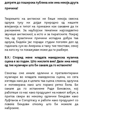
допрете до поширока публика или има некоја друга 
причина?
Творењето на англиски не беше некоја свесна 
одлука туку ни дојде природно од нашите 
влијанија и типот на приказни кои сакавме да ги 
раскажеме. За каубојски тематики најсоодветно 
звучеше англискиот, а исто и за пиратските. Покрај 
тоа, од практични причини испадна добра таа 
одлука, бидеќи јас поради студии поголем дел од 
годината сум во Америка и таму тие текстови, секој 
на кого му ги покажувам може да ги разбере.
В.Х.: Според мене младата македонска музичка 
сцена е во подем. Што мислите вие? Дали има некој 
од тие музичари што би сакале да го истакнете?
Секогаш сме имале одлични и преталентирани 
музичари во младата македонска сцена, но сега 
изгледа како да е целата таа сцена сложна, одлучна 
и мотивирана како што порано ретко била. Би 
сакале да го истакнеме Раде Биковски, кој 
работеше со нас како продуцент на новиот албум, а 
притоа свири во неколку одлични бендови како 
Луфтанза и Conspiracy и работи како продуцент со 
повеќе бендови отколку што би можеле да 
наброиме. 