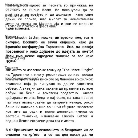
Мелемузика
Премиерно видеото за песната го прикажаа на  
27.7.2023 во Public Room. Ве поканувам да го 
прочитате интервјуто и да дознаете  како овие 
Добри гости
дечки се споиле, што мислат за моменталната 
музичка сцена во Македонија и кои се нивните 
Скопски поетски фестивал
идни планови.
Музика
В.Х.: Lincoln Letter, мошне интересно име, тоа е 
сигурно. Воопшто не звучи овдешно, како да 
Што има низ град?
припаѓа во филм на Тарaнтино. Има ли некоја 
поврзаност и како дојдовте до идејата за името? 
Дали има некое одредено значење за вас како 
Бета-музеј
група?
Тригер
ЛЛ: 
Името го извлековме токму од “The Hatetul Eight” 
на Тарантино и многу резонираше со нас поради 
Го зборевме ова?
тоа што претставува писмото од Линколн во филмот: 
приказна која ја пишуваш за да се заштитиш 
себеси. А знаејки дека сакаме да правиме вестерн 
албум ни беше и тематски соодветно. Викаат 
одбирање име за бенд е најтешко, па така првиот 
пат кога аплициравме да свириме некаде, рокот 
беше 12 навечер а ние во 11:50 сѐ уште мислевме 
кое име да седи и после десетици имиња со 
вестерн тематика, извикавме Lincoln Letter и 
веднаш бевме согласни дека тоа е името. 
В.Х.: Приказните за основањето на бендовите им се 
омилени на луѓето  и со таа цел сакам да ми 