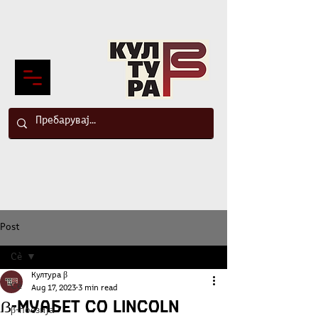
Post
Сè
Култура β
Сè
Aug 17, 2023
3 min read
ẞ-муабет со Lincoln
β-поезија