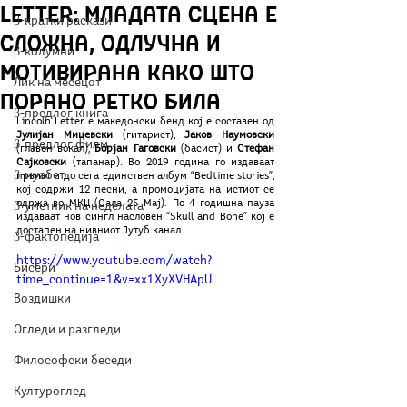
Letter: Младата сцена е
β-кратки раскази
сложна, одлучна и
β-колумни
мотивирана како што
Лик на месецот
порано ретко била
β-предлог книга
Lincoln Letter e македонски бенд кој е составен од 
Јулијан Мицевски
 (гитарист), 
Јаков Наумовски
β-предлог филм
(главен вокал), 
Борјан Гаговски
 (басист) и 
Стефан 
Сајковски
 (тапанар). Во 2019 година го издаваат 
β-муабет
првиот и до сега единствен албум “Bedtime stories”, 
кој содржи 12 песни, а промоцијата на истиот се 
одржа во МКЦ (Сала 25 Мај). По 4 годишна пауза 
β-уметник на неделата
издаваaт нов сингл насловен “Skull and Bone” кој е 
достапен на нивниот Јутуб канал.
β-фактопедија
https://www.youtube.com/watch?
Бисери
time_continue=1&v=xx1XyXVHApU
Воздишки
Огледи и разгледи
Философски беседи
Културоглед