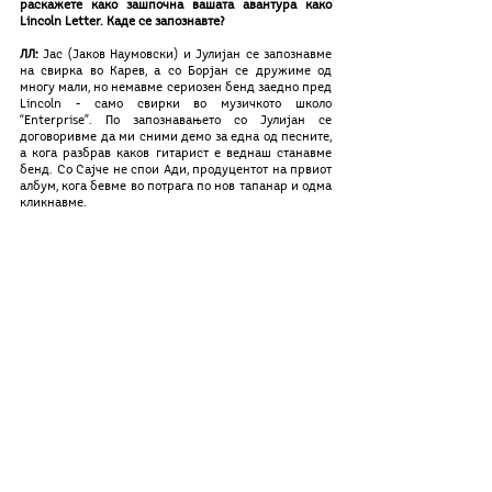
раскажете како зашпочна вашата авантура како 
Lincoln Letter. Каде се запознавте?
ЛЛ: 
Јас (Јаков Наумовски) и Јулијан се запознавме 
на свирка во Карев, а со Борјан се дружиме од 
многу мали, но немавме сериозен бенд заедно пред 
Lincoln - само свирки во музичкото школо 
“Enterprise”. По запознавањето со Јулијан се 
договоривме да ми сними демо за една од песните, 
а кога разбрав каков гитарист е веднаш станавме 
бенд. Со Сајче не спои Ади, продуцентот на првиот 
албум, кога бевме во потрага по нов тапанар и одма 
кликнавме. 