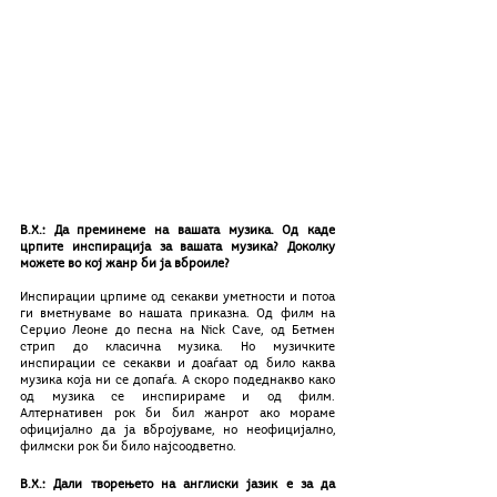
В.Х.: Да преминеме на вашата музика. Од каде 
црпите инспирација за вашата музика? Доколку 
можете во кој жанр би ја вброиле? 
Инспирации црпиме од секакви уметности и потоа 
ги вметнуваме во нашата приказна. Од филм на 
Серџио Леоне до песна на Nick Cave, од Бетмен 
стрип до класична музика. Но музичките 
инспирации се секакви и доаѓаат од било каква 
музика која ни се допаѓа. А скоро подеднакво како 
од музика се инспирираме и од филм. 
Алтернативен рок би бил жанрот ако мораме 
официјално да ја вбројуваме, но неофицијално, 
филмски рок би било најсоодветно. 
В.Х.: Дали творењето на англиски јазик е за да 