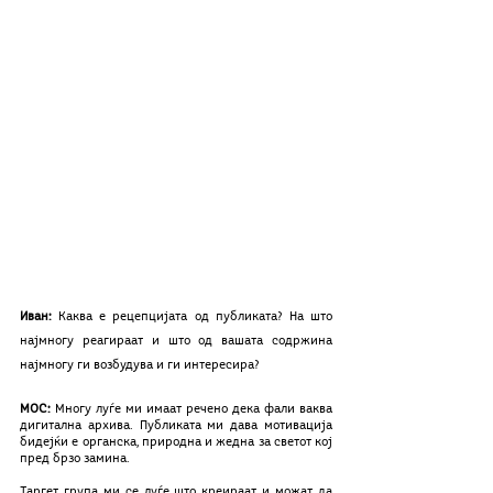
Иван: 
Каква е рецепцијата од публиката? На што 
најмногу реагираат и што од вашата содржина 
најмногу ги возбудува и ги интересира? 
MOС:
 Многу луѓе ми имаат речено дека фали ваква 
дигитална архива. Публиката ми дава мотивација 
бидејќи е органска, природна и жедна за светот кој 
пред брзо замина. 
Таргет група ми се луѓе што креираат и можат да 