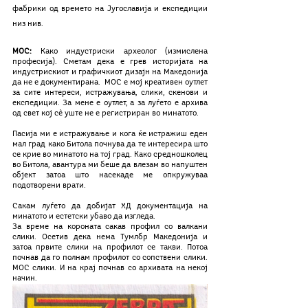
фабрики од времето на Југославија и експедиции 
низ нив.  
MOС:
 Како индустриски археолог (измислена 
професија). Сметам дека е грев историјата на 
индустрискиот и графичкиот дизајн на Македонија 
да не е документирана.  МОС е мој креативен оутлет 
за сите интереси, истражувања, слики, скенови и 
експедиции. За мене е оутлет, а за луѓето е архива 
од свет кој сѐ уште не е регистриран во минатото.
Пасија ми е истражување и кога ќе истражиш еден 
мал град како Битола почнува да те интересира што 
се крие во минатото на тој град. Како средношколец 
во Битола, авантура ми беше да влезам во напуштен 
објект затоа што насекаде ме опкружуваа 
подотворени врати.
Сакам луѓето да добијат ХД документација на 
минатото и естетски убаво да изгледа. 
За време на короната сакав профил со валкани 
слики. Осетив дека нема Тумлбр Македонија и 
затоа првите слики на профилот се такви. Потоа 
почнав да го полнам профилот со сопствени слики. 
МОС слики. И на крај почнав со архивата на некој 
начин.  