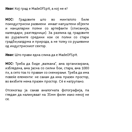
Иван: 
Кој град е MadeOfSpit, а кој не е?
MOС:
 Градовите што во минтатото биле 
поиндустриски развиени  имаат напуштени објекти 
и канцеларии полни со артефакти (списанија, 
календари, разгледници). За разлика од градовите 
во руралните средини кои се полни со стари 
градби,калдрма и природа, а не толку со рушевини 
од индустрискиот сектор. 
Иван:
 Што прави една слика да е MadeOfSpit.
MOС:
 Треба да биде ,,валкана”, ама организирана, 
избледена, ама јасна со силни бои, стара, ама 1080 
пх, а сето тоа го правам со скенирање. Треба да има 
повеќе елементи: не сакам да има празен простор, 
во визбите нема празен простор. Сѐ е натрупано.
Отсекогаш ја сакав аналогната фотографијa, па 
гледам да наликуваат на 35мм филм иако некој не 
се.  