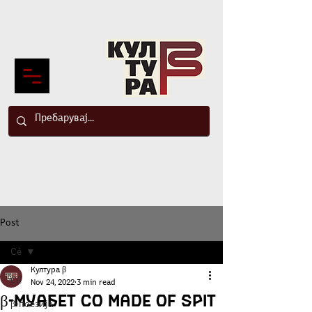
Post
Сè
Култура β
Сè
Nov 24, 2022
3 min read
β-муабет со Made Of Spit
β-поезија