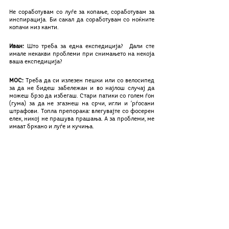
Не соработувам со луѓе за копање, соработувам за 
инспирација. Би сакал да соработувам со ноќните 
копачи низ канти.    
Иван:
 Што треба за една експедиција?  Дали сте 
имале некакви проблеми при снимањето на некоја 
ваша експедиција? 
MOС: 
Треба да си излезен пешки или со велосипед 
за да не бидеш забележан и во најлош случај да  
можеш брзо да избегаш. Стари патики со голем ѓон 
(гума) за да не згазнеш на срчи, игли и ‘рѓосани 
штрафови. Топла препорака: влегувајте со фосерен 
елек, никој не прашува прашања. А за проблеми, ме 
имаат бркано и луѓе и кучиња.