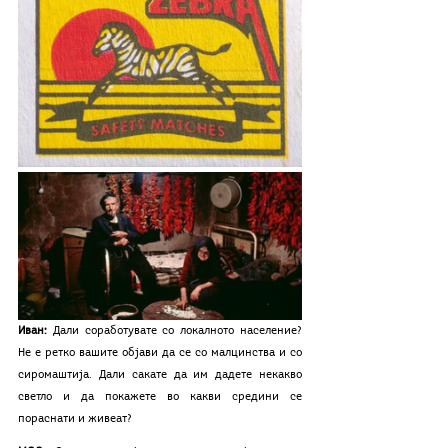
Иван:
 Дали соработувате со локалното население? 
Не е ретко вашите објави да се со малцинства и со 
сиромаштија. Дали сакате да им дадете некакво 
светло и да покажете во какви средини се 
пораснати и живеат? 