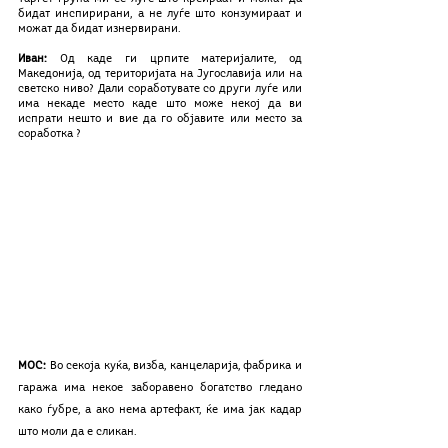
бидат инспирирани, а не луѓе што конзумираат и 
можат да бидат изнервирани. 
Иван:
 Од каде ги црпите материјалите, од 
Македонија, од територијата на Југославија или на 
светско ниво? Дали соработувате со други луѓе или 
има некаде место каде што може некој да ви 
испрати нешто и вие да го објавите или место за 
соработка ?
MOС: 
Во секоја куќа, визба, канцеларија, фабрика и 
гаража има некое заборавено богатство гледано 
како ѓубре, а ако нема артефакт, ќе има јак кадар 
што моли да е сликан.