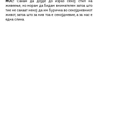
MOС: 
Сакам да дојде до израз секој стил на 
живеење, но морам да бидам внимателен затоа што 
тие не сакаат некој да им буричка во секојдневниот 
живот, затоа што за нив тоа е секојдневие, а за нас е 
една слика.