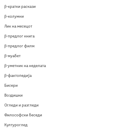
β-кратки раскази
β-колумни
Лик на месецот
β-предлог книга
β-предлог филм
β-муабет
β-уметник на неделата
β-фактопедија
Бисери
Воздишки
Огледи и разгледи
Философски беседи
Културоглед