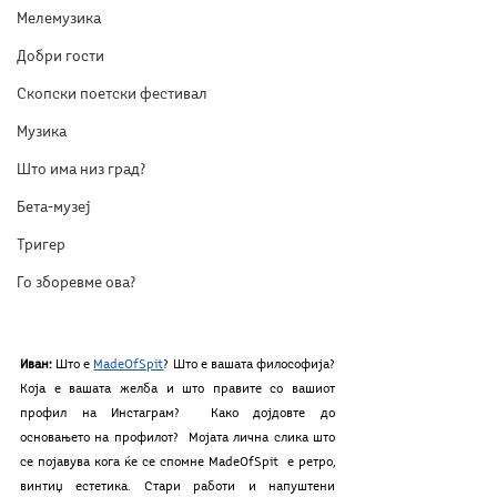
Мелемузика
Добри гости
Скопски поетски фестивал
Музика
Што има низ град?
Бета-музеј
Тригер
Го зборевме ова?
Иван:
 Што е 
MadeOfSpit
? Што е вашата философија? 
Која е вашата желба и што правите со вашиот 
профил на Инстаграм?  Како дојдовте до 
основањето на профилот?  Мојата лична слика што 
се појавува кога ќе се спомне MadeOfSpit  e ретро, 
винтиџ естетика. Стари работи и напуштени 