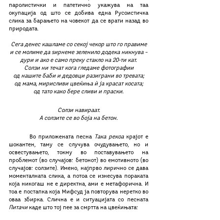
паролистички и патетично укажува на таа 
окупација од што се добива една Русоистичка 
слика за барањето на човекот да се врати назад во 
природата. 
Сега денес кашламе со секој чекор што го правиме
и се молиме да ѕирнеме зеленило додека никнува –
дури и ако е само преку стакло на 20-ти кат.
Солзи ни течат кога гледаме фотографии
од нашите баби и дедовци разиграни во тревата;
од мама, мирисливи цвеќиња ѝ ја красат косата;
од тато како бере сливи и праски.
Солзи навираат.
А солзите се во боја на бетон.
	Во приложената песна 
Така рекоа
 крајот е 
шокантен, таму се случува очудувањето, но и 
освестувањето, токму во поставувањето на 
проблемот (во случајов: бетонот) во емотивното (во 
случајов: солзите). Имено, најпрво лирично се дава 
моменталната слика, а потоа се изнесува пораката 
која никогаш не е директна, ами е метафорична. И 
тоа е постапка која Мифсуд ја повторува неретко во 
оваа збирка. Слична е и ситуацијата со песната 
Питачи
 каде што тој пее за смртта на цвеќињата: