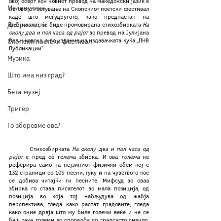
овој осврт кон новиот превод на македонски јазик е 
Мелемузика
неговото гостување на Скопскиот поетски фестивал 
каде што меѓудругото, како преднастан на 
Добри гости
фестивалот, ќе биде промовирана стихозбирката 
На 
околу два и пол часа од рајот
 во превод на Јулијана 
Величковска, а во издание на издавачката куќа „ПНВ 
Скопски поетски фестивал
Публикации“.
Музика
Што има низ град?
Бета-музеј
Тригер
Го зборевме ова?
	Стихозбирката 
На околу два и пол часа од 
рајот 
е пред сѐ голема збирка. И ова 
голема
 не 
реферира само на нејзиниот физички обем кој е 
132 страници со 105 песни, туку и на чувството кое 
се добива читајќи ги песните. Мифсуд во оваа 
збирка го става писателот во мала позиција, од 
позиција во која тој набљудува од жабја 
перспектива, гледа како растат градовите, гледа 
како оние дрвја што му биле големи веќе и не се 
баш така големи во споредба со градското сивило. 