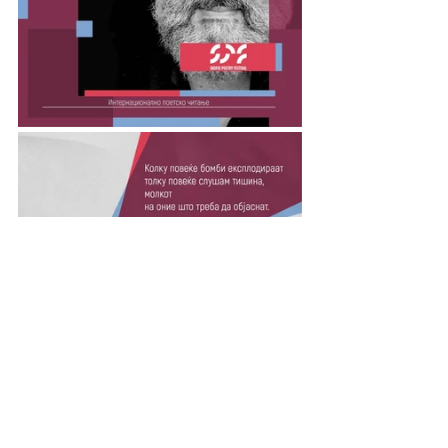
	Оттука и стихозбирката 
На околу два и пол 