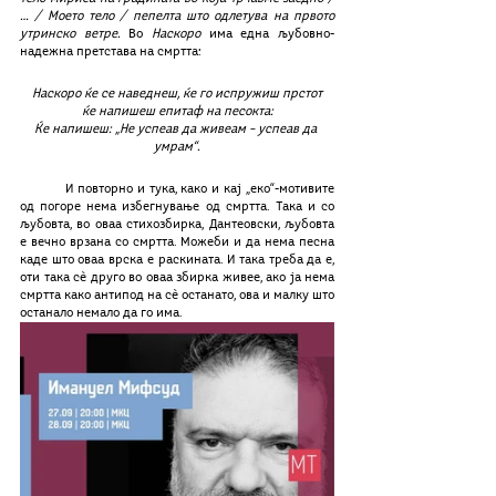
… / Моето тело / пепелта што одлетува на првото 
утринско ветре. 
Во 
Наскоро
 има една љубовно-
надежна претстава на смртта:
Наскоро ќе се наведнеш, ќе го испружиш прстот
ќе напишеш епитаф на песокта:
Ќе напишеш: „Не успеав да живеам – успеав да 
умрам“.
	И повторно и тука, како и кај „еко“-мотивите 
од погоре нема избегнување од смртта. Така и со 
љубовта, во оваа стихозбирка, Дантеовски, љубовта 
е вечно врзана со смртта. Можеби и да нема песна 
каде што оваа врска е раскината. И така треба да е, 
оти така сѐ друго во оваа збирка живее, ако ја нема 
смртта како антипод на сѐ останато, ова и малку што 
останало немало да го има. 