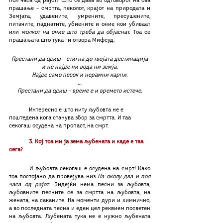
пол часа од рајот? Што се дава во одговорот на ова 
прашање – смртта, пеколот, крајот на природата и 
Земјата, удавените, умрените, пресушените, 
питачите, паднатите, убиените и оние кои убиваат 
или 
молкот на оние што треба да објаснат.
 Тоа се 
прашањата што тука ги отвора Мифсуд.
Престани да одиш – стигна до твојата дестинација
и не најде ни вода ни земја.
Најде само песок и нерамни карпи.
…
Престани да одиш – време е и времето истече.
	Интересно е што ниту љубовта не е 
поштедена кога станува збор за смртта. И таа 
секогаш осудена на пропаст, на смрт.
3. Кој тоа ми ја зема љубената и каде е таа 
сега?
	И љубовта секогаш е осудена на смрт! Како 
тоа постојано да провејува низ 
На околу два и пол 
часа од рајот
. Бидејќи нема песни за љубовта, 
љубовните песните се за смртта на љубовта, на 
жената, на саканите. На моменти дури и химнично, 
а во последната песна и еден цел реквием посветен 
на љубовта. Љубената тука не е нужно љубената 