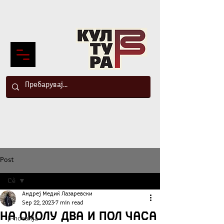
Post
Сè
Андреј Медиќ Лазаревски
Сè
Sep 22, 2023
7 min read
На околу два и пол часа
β-поезија