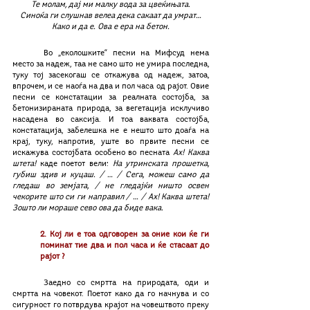
Те молам, дај ми малку вода за цвеќињата.
Синоќа ги слушнав велеа дека сакаат да умрат…
Како и да е. Ова е ера на бетон.
	Во „еколошките“ песни на Мифсуд нема 
место за надеж, таа не само што не умира последна, 
туку тој засекогаш се откажува од надеж, затоа, 
впрочем, и се наоѓа на два и пол часа од рајот. Овие 
песни се констатации за реалната состојба, за 
бетонизираната природа, за вегетација исклучиво 
насадена во саксија. И тоа ваквата состојба, 
констатација, забелешка не е нешто што доаѓа на 
крај, туку, напротив, уште во првите песни се 
искажува состојбата особено во песната 
Ах! Каква 
штета! 
каде поетот вели: 
На утринската прошетка, 
губиш здив и куцаш. / … / Сега, можеш само да 
гледаш во земјата, / не гледајќи ништо освен 
чекорите што си ги направил / … / Ах! Каква штета! 
Зошто ли мораше сево ова да биде вака.
2. Кој ли е тоа одговорен за оние кои ќе ги 
поминат тие два и пол часа и ќе стасаат до 
рајот ?
	Заедно со смртта на природата, оди и 
смртта на човекот. Поетот како да го начнува и со 
сигурност го потврдува крајот на човештвото преку 