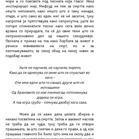
море и со поесвета под песната која гласи: 
Нека 
инспирираат мир
, Мифсуд не пее за смртта како 
нешто непознато, како нешто што е таму некаде, 
отаде, и што само во еден миг ќе нѐ засегне, туку 
напротив ја претставува како сеприсутна, уште во 
погоре споменатите песни како сега веќе вечно 
врзана со природата, па сѐ до овие теми што се 
неприкосновено дел од нашето секојдневје. 
Песната е приказ на тоа како борбата за живот е 
речиси еквивалента на смрт, но и за 
неоткажувањето, за секој обид на некој човек за 
подобар живот:
Уште не научило, не научило, морето,
Како да се однесува со оние што се спуштаат во 
него –
Оти има едни што го сакаат, други што се 
исплашени
Од брановите со кои понекогаш потскокнува 
додека си игра.
А тоа игра грубо – почнува двобој кога сака.
	Може да се каже дека целата збирка е 
некако посветена на смртта. Затоа и ваквиот наслов 
не треба да не чуди, туку треба да ги отвори 
прашањата, за што сметам и дека го прави, а од кои 
прашања главното би било: Што има на околу два и 