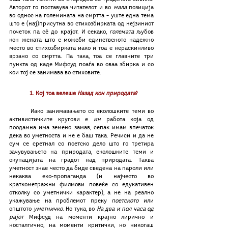
Авторот го поставува читателот и во 
мала
 позиција 
во однос на големината на смртта – уште една тема 
што е (нај)присутна во стихозбирката од нејзиниот 
почеток па сѐ до крајот. И секако, 
големата
 љубов 
кон жената што е можеби единственото надежно 
место во стихозбирката иако и тоа е нераскинливо 
врзано со смртта. Па така, тоа се главните три 
пункта од каде Мифсуд поаѓа во оваа збирка и со 
кои тој се занимава во стиховите.
1. Кој тоа велеше 
Назад кон природата
?
	Иако занимавањето со еколошките теми во 
активистичките кругови е 
ин
 работа која од 
поодамна има земено замав, сепак имам впечаток 
дека во уметноста и не е баш така. Речиси и да не 
сум се сретнал со поетско дело што го третира 
зачувувањето на природата, еколошките теми и 
окупацијата на градот над природата. Таква 
уметност знае често да биде сведена на пароли или 
некаква еко-пропаганда (и најчесто во 
краткометражни филмови повеќе со едукативен 
отколку со уметнички карактер), а не на реално 
укажување на проблемот преку 
поетското 
или 
општото 
уметничко
. Но тука, во 
На два и пол часа од 
рајот
 Мифсуд на моменти крајно лирично и 
носталгично, на моменти критички, но никогаш 