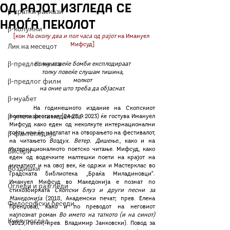
од рајот изгледа се
β-кратки раскази
наоѓа пеколот
β-колумни
[кон 
На околу два и пол часа од рајот
 на Имануел 
Мифсуд]
Лик на месецот
β-предлог книга
Колку повеќе бомби експлодираат
толку повеќе слушам тишина,
молкот
β-предлог филм
на оние што треба да објаснат.
β-муабет
	На годинешното издание на Скопскиот 
β-уметник на неделата
поетски фестивал (24-28.9.2023) ќе гостува Имануел 
Мифсуд како еден од неколкуте интернационални 
гости кои ќе настапат на отворањето на фестивалот, 
β-фактопедија
на читањето 
Воздух. Ветер. Дишење.
, како и на 
Интернационалното поетско читање. Мифсуд, како 
Бисери
еден од водечките малтешки поети на крајот на 
минатиот и на овој век, ќе одржи и Мастерклас во 
Воздишки
Градската библиотека „Браќа Миладиновци“. 
Имануел Мифсуд во Македонија е познат по 
Огледи и разгледи
стихозбирката 
Скопски блуз и други песни за 
Македонија 
(2018, Академски печат; прев. Елена 
Философски беседи
Пренџова), како и по преводот на неговиот 
најпознат роман 
Во името на таткото (и на синот) 
Културоглед
(2015, Готен; прев. Владимир Јанковски). Повод за 