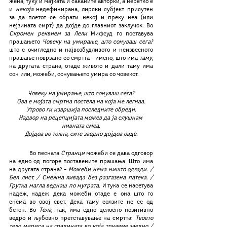
жена, туку и мајката и саканите авторки, а неретко е 
и 
некоја
 недефинирана, лирски субјект присутен 
за да поетот се обрати некој и преку неа (или 
нејзината смрт) да дојде до главниот заклучок. Во 
Скромен реквием за Лели
 Мифсуд го поставува 
прашањето 
Човеку на умирање, што сонуваш сега? 
што е очигледно и највозбудливото и неизвесното 
прашање поврзано со смртта – имено, што има 
таму
, 
на другата страна, отаде живото и дали таму има 
сон или, можеби, сонувањето умира со човекот.
Човеку на умирање, што сонуваш сега?
Ова е мојата смртна постела на која ме легнаа.
Утрово ги извршија последните обреди.
Надвор на рецепцијата можев да ја слушнам 
нивната смеа.
Дојдоа во толпа, сите заедно дојдоа овде.
	Во песната 
Странци
 можеби се дава одговор 
на едно од погоре поставените прашања. Што има 
на другата страна? – 
Можеби нема ништо одзади. / 
Бел лист. / Снежна ливада без разгазена патека. / 
Грутка магла веднаш по муграта.
 И тука се насетува 
надеж, надеж дека можеби отаде е она што го 
снема во овој свет. Дека таму солзите не се од 
бетон. Во 
Тела
, пак, има едно целосно позитивно 
ведро и љубовно претставување на смртта: 
Твоето 
тело мириса на градината во која трчавме заедно / 