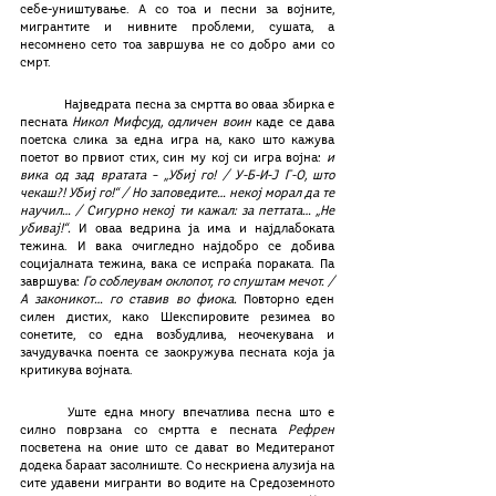
себе-уништување. А со тоа и песни за војните, 
мигрантите и нивните проблеми, сушата, а 
несомнено сето тоа завршува не со добро ами со 
смрт. 
	Најведрата песна за смртта во оваа збирка е 
песната 
Никол Мифсуд, одличен воин
 каде се дава 
поетска слика за една игра на, како што кажува 
поетот во првиот стих, син му кој си игра војна: 
и 
вика од зад вратата – „Убиј го! / У-Б-И-Ј Г-О, што 
чекаш?! Убиј го!“ / Но заповедите… некој морал да те 
научил… / Сигурно некој ти кажал: за петтата… „Не 
убивај!“.
 И оваа ведрина ја има и најдлабоката 
тежина. И вака очигледно најдобро се добива 
социјалната тежина, вака се испраќа пораката. Па 
завршува: 
Го соблеувам оклопот, го спуштам мечот. / 
А законикот… го ставив во фиока. 
Повторно еден 
силен дистих, како Шекспировите резимеа во 
сонетите, со една возбудлива, неочекувана и 
зачудувачка поента се заокружува песната која ја 
критикува војната. 
	Уште една многу впечатлива песна што е 
силно поврзана со смртта е песната 
Рефрен 
посветена на оние што се дават во Медитеранот 
додека бараат засолниште. Со нескриена алузија на 
сите удавени мигранти во водите на Средоземното 