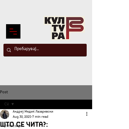
Post
Сè
Андреј Медиќ Лазаревски
Сè
Aug 30, 2025
7 min read
ШТО СЕ ЧИТА?:
β-поезија