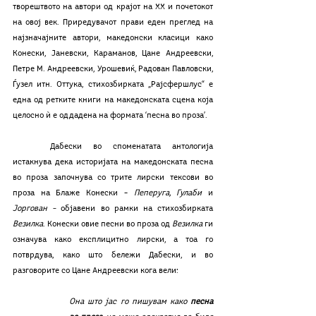
творештвото на автори од крајот на ХХ и почетокот 
на овој век. Приредувачот прави еден преглед на 
најзначајните автори, македонски класици како 
Конески, Јаневски, Караманов, Цане Андреевски, 
Петре М. Андреевски, Урошевиќ, Радован Павловски, 
Ѓузел итн. Оттука, стихозбирката „Рајсфершлус“ е 
една од ретките книги на македонската сцена која 
целосно ѝ е оддадена на формата ‘песна во проза’.
	Дабески во споменатата антологија 
истакнува дека историјата на македонската песна 
во проза започнува со трите лирски тексови во 
проза на Блаже Конески – 
Пеперуга, Гулаби 
и 
Јоргован –
 објавени во рамки на стихозбирката 
Везилка
. Конески овие песни во проза од 
Везилка
 ги 
означува како експлицитно лирски, а тоа го 
потврдува, како што бележи Дабески, и во 
разговорите со Цане Андреевски кога вели: 
Она што јас го пишувам како 
песна 