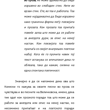
во проза
, не може адекватно да биде 
изразено во слободен стих. Нити во 
врзан стих. Ете, во тоа е работата. Тоа 
може најадекватно да биде изразено 
како гранична форма меѓу поезијата 
и прозата. Кон прозата тоа припаѓа 
повеќе затоа што може да се работи 
за анегдота дури, за опис на некој 
настан. Кон поезијата тоа повеќе 
припаѓа со својот внатрешен поетски 
набој. Кога ќе го прочита човек тој 
текст останува со впечатокот дека го 
облеала, така да кажам, силина на 
една спонтана поетичност.
	Значајно е да се напомене дека ова што 
Конески го кажува за своите песни во проза се 
чувствува и во песните на Величковска, имено, дека 
тие одат кон 
прозното
 поради тоа што може да се 
работи за анегдота или опис на некој настан, но 
несомнено припаѓаат и на 
поетското
 поради 