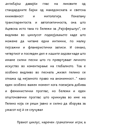
антибајка
 давајќи глас на ликовите од 
стандардните бајки од македонската и светска 
книжевност и митологија. Понатаму 
транспарентоста и автопоетичноста, она што 
Ацевска исто така го бележи за „Рајсфершлус“, се 
видливи во циклусот 
подвојувањето
 каде што 
можеме да читаме едни интимни, по малку 
пејсажни и фланеристички записи. И секако, 
четвртиот и последен дел е 
нашите ѕидови
 каде што 
имаме силни песни што го превртуваат личното 
искуство во коментирање на глобалното. Тоа е 
особено видливо во песната „жизел пелико се 
откажа од нејзиното право на анонимност…“ како 
еден особено важен момент кога поезијата добива 
и феминистички проглас, но бележи и еден 
општочовечки проглас што крикнува во име на 
Пелико која се реши јавно и силно да зборува за 
ужасот кој ѝ се случувал
	Првиот циклус, наречен 
граматички игри
, а 