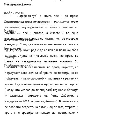
Мелемузика
повод за овој текст. 
Добри гости
	„Рајсфершлус“ е книга песни во проза 
Скопски поетски фестивал
составена од четири циклуси: 
граматички игри
, 
антибајки
, 
подвојувањето
 и 
нашите ѕидови
 со 
Музика
вкупно 26 песни внатре, а сместени во една 
деконструирана корица со клапни кои се отвораат 
Што има низ град?
нанадвор. Пред да влеземе во анализата на песните 
Бета-музеј
од „Рајсфершлус“, ред е да се каже и по некој збор 
за традицијата на пишување песни во проза во 
Тригер
рамки на македонскиот книжевен контекст. Во 
Го зборевме ова?
нашата книжевност песните во проза, најчесто, се 
појавуваат како дел од збирките со поезија, но се 
појавуваат и како самостојни парчиња на различни 
места. Единствена антологија на песна во проза 
(колку што успеав да пронајдам) кај нас е 
Бденија 
и виденија
 приредена од Петко Дабески, а 
издадена во 2013 година во „Антолог“. Во оваа книга 
се собрани педесетина автори од првата, втората и 
третата генерација на македонски поети, како и 