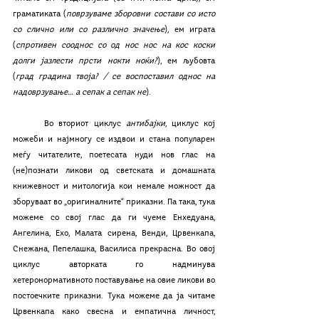
граматиката (
поврзуваме зборовни состави со исто 
со слично или со различно значење
), ем играта 
(
спротивен сооднос со од нос нос на кос коски 
долги јазлести прсти нокти ноќи?
), ем љубовта 
(
град градина твоја? / се воспоставил однос на 
надоврзување… а сепак а сепак не
). 
	Во вториот циклус 
антибајки
, циклус кој 
можеби и најмногу се издвои и стана популарен 
меѓу читателите, поетесата нуди нов глас на 
(не)познати ликови од светската и домашната 
книжевност и митологија кои немале можност да 
зборуваат во „оригиналните“ приказни. Па така, тука 
можеме со свој глас да ги чуеме Енхедуана, 
Ангелина, Ехо, Малата сирена, Венди, Црвенкапа, 
Снежана, Пепелашка, Василиса прекрасна. Во овој 
циклус авторката го надминува 
хетеронормативното поставување на овие ликови во 
постоечките приказни. Тука можеме да ја читаме 
Црвенкапа како свесна и емпатична личност, 