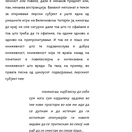
личност или повеќе, дали е некаков предмет или, 
пак, некаква апстракција. Ваквиот непознат и тежок 
за откривање лирски субјект е уште една од 
умешните игри на Величковска. Читајќи ја, никогаш 
до крај не сме сигурни дали тоа што го сфаќаме е 
тоа што треба да го сфатиме, па одиме одново и 
одново на препрочитување. И тоа не е лошо оти 
книжевност што те подзамислува е добра 
книжевност, книжевност која те враќа назад на 
почетокот е повеќеслојна и интензивна и 
книжевност што вреди. Па така, на пример, во 
првата песна од циклусот 
подвојување,
 лирскиот 
субјект пее:
понекогаш најблиску до себе 
сум кога сум најдалеку оддома во 
тие нови простори во кои ми иде да 
се дупнам и да истечам да ги 
исполнам опипувајќи ги новите 
ѕидови да се притиснам во секој нов 
раб да се сместам во секое ќоше…