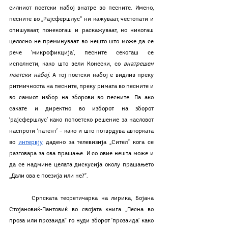
силниот поетски набој внатре во песните. Имено, 
песните во „Рајсфершлус“ ни кажуваат, честопати и 
опишуваат, понекогаш и раскажуваат, но никогаш 
целосно не преминуваат во нешто што може да се 
рече ‘микрофикција’, песните секогаш се 
исполнети, како што вели Конески, со 
внатрешен 
поетски набој
. А тој поетски набој е видлив преку 
ритмичноста на песните, преку римата во песните и 
во самиот избор на зборови во песните. Па ако 
сакате и директно во изборот на зборот 
‘рајсфершлус’ како попоетско решение за насловот 
наспроти ‘патент’ – како и што потврдува авторката 
во 
интервју
 дадено за телевизија „Сител“ кога се 
разговара за ова прашање. И со овие нешта може и 
да се надмине целата дискусија околу прашањето 
„Дали ова е поезија или не?“. 
	Српската теоретичарка на лирика, Бојана 
Стојановиќ-Пантовиќ во својата книга „Песна во 
проза или прозаида“ го нуди зборот ‘прозаида’ како 