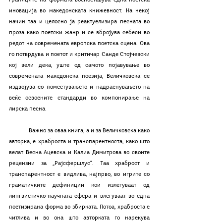
границите на формата воспоставува една поетска 
иновација во македонската книжевност. На некој 
начин таа и целосно ја реактуелизира песната во 
проза како поетски жанр и се вбројува себеси во 
редот на современата европска поетска сцена. Ова 
го потврдува и поетот и критичар Санде Стојчевски 
кој вели дека, уште од самото појавување во 
современата македонска поезија, Величковска се 
издвојува со поместувањето и надраснувањето на 
веќе освоените стандарди во компонирање на 
лирска песна. 
	Важно за оваа книга, а и за Величковска како 
авторка, е храброста и транспарентноста, како што 
велат Весна Ацевска и Калиа Димитрова во своите 
рецензии за „Рајсфершлус“. Таа храброст и 
транспарентност е видлива, најпрво, во игрите со 
граматичките дефиниции кои излегуваат од 
лингвистичко-научната сфера и влегуваат во една 
поетизирана форма во збирката. Потоа, храброста е 
читлива и во она што авторката го нарекува 