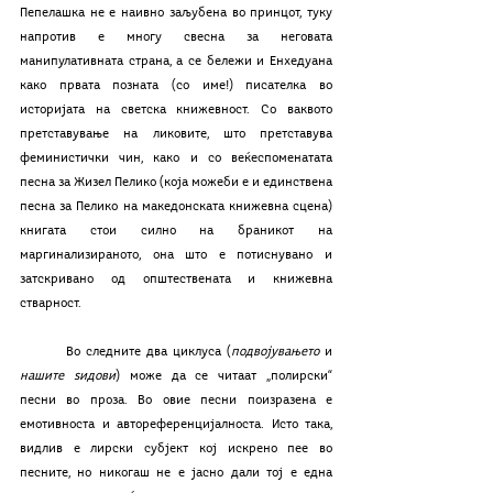
Пепелашка не е наивно заљубена во принцот, туку 
напротив е многу свесна за неговата 
манипулативната страна, а се бележи и Енхедуана 
како првата позната (со име!) писателка во 
историјата на светска книжевност. Со ваквото 
претставување на ликовите, што претставува 
феминистички чин, како и со веќеспоменатата 
песна за Жизел Пелико (која можеби е и единствена 
песна за Пелико на македонската книжевна сцена) 
книгата стои силно на браникот на 
маргинализираното, она што е потиснувано и 
затскривано од општествената и книжевна 
стварност.
	Во следните два циклуса (
подвојувањето 
и 
нашите ѕидови
) може да се читаат „полирски“ 
песни во проза. Во овие песни поизразена е 
емотивноста и автореференцијалноста. Исто така, 
видлив е лирски субјект кој искрено пее во 
песните, но никогаш не е јасно дали тој е една 