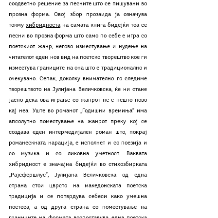
соодветно решение за песните што се пишувани во 
прозна форма. Овој збор прозаида ја означува 
токму 
хибридноста
 на самата книга бидејќи тоа се 
песни во прозна форма што само по себе е игра со 
поетскиот жанр, негово изместување и нудење на 
читателот еден нов вид на поетско творештво кое ги 
изместува границите на она што е традиционално и 
очекувано. Сепак, доколку внимателно го следиме 
творештвото на Јулијана Величковска, ќе ни стане 
јасно дека ова играње со жанрот не е нешто ново 
кај неа. Уште во романот „Годишни времиња“ има 
апсолутно поместување на жанрот преку кој се 
создава еден интермедијален роман што, покрај 
романескната нарација, е исполнет и со поезија и 
со музика и со ликовна уметност. Ваквата 
хибридност е значајна бидејќи во стихозбирката 
„Рајсфершлус“, Јулијана Величковска од една 
страна стои цврсто на македонската поетска 
традиција и се потврдува себеси како умешна 
поетеса, а од друга страна со поместување на 