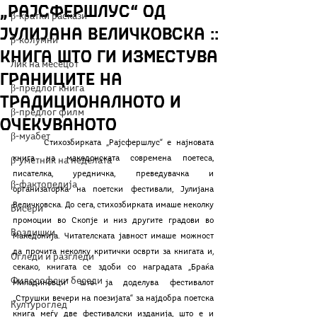
„Рајсфершлус“ од
β-кратки раскази
Јулијана Величковска ::
β-колумни
Книга што ги изместува
Лик на месецот
границите на
β-предлог книга
традиционалното и
β-предлог филм
очекуваното
β-муабет
	Стихозбирката „Рајсфершлус“ е најновата 
книга на македонската современа поетеса, 
β-уметник на неделата
писателка, уредничка, преведувачка и 
β-фактопедија
организаторка на поетски фестивали, Јулијана 
Величковска. До сега, стихозбирката имаше неколку 
Бисери
промоции во Скопје и низ другите градови во 
Воздишки
Македонија. Читателската јавност имаше можност 
да прочита неколку критички осврти за книгата и, 
Огледи и разгледи
секако, книгата се здоби со наградата „Браќа 
Философски беседи
Миладиновци“ што ја доделува фестивалот 
„Струшки вечери на поезијата“ за најдобра поетска 
Културоглед
книга меѓу две фестивалски изданија, што е и 