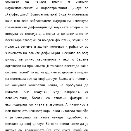
составен од четири песни, е стилски 
најкомплексниот и најапстрактниот циклус во 
„Рајсфершлус“. Зошто е тоа така? Бидејќи поетесата, 
како што веќе забележавме, најпрво ги извлекува 
граматичките дефиниции од научната сфера и ги 
внесува во поезијата, а потоа и дополнително ги 
поетизира ставајќи ги во еден фонетски, звучен, па 
може да речеме и заумен контекст играјќи си со 
значењето на самите дефиниции. Песните во овој 
циклус се силно херметични и ако го бараме 
одговорот на прашањето „Што сакал поетот да каже 
со оваа песна?“ тогаш ќе удриме во цврстите ѕидови 
на поетската реч од овој циклус. Затоа што песните 
не кажуваат конкретни нешта, не пробуваат да 
покажат или подучат, туку, напротив, се 
повеќезначни, богати со стилски фигури и 
експлодираат со нивната звучност. А интимноста 
или поетската нежност, која некои читатели можеби 
и ја очекуваат, се наоѓа некаде подлабоко во 
песните од овој циклус. Во овие песни може да ја 
читаме ем традицијата (
се к’ти ноќта црна
), ем 