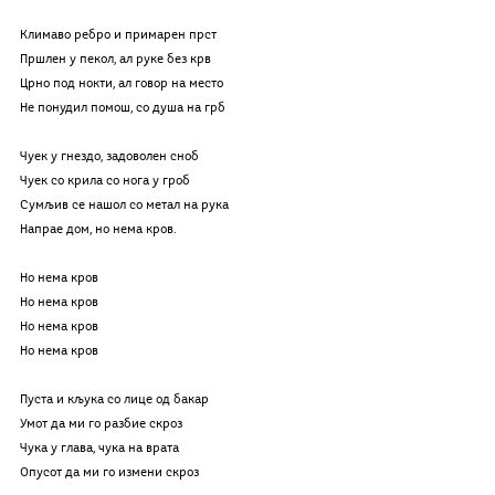
Климаво ребро и примарен прст
Пршлен у пекол, ал руке без крв
Црно под нокти, ал говор на место
Не понудил помош, со душа на грб
Чуек у гнездо, задоволен сноб
Чуек со крила со нога у гроб
Сумљив се нашол со метал на рука
Напрае дом, но нема кров.
Но нема кров
Но нема кров
Но нема кров
Но нема кров
Пуста и кљука со лице од бакар
Умот да ми го разбие скроз
Чука у глава, чука на врата 
Опусот да ми го измени скроз