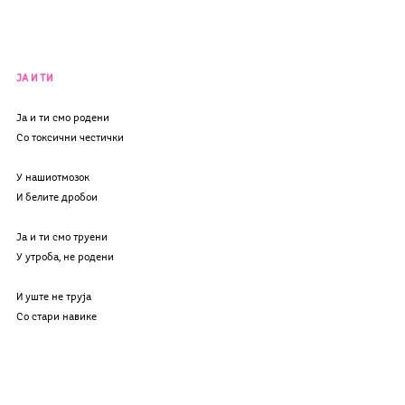
ЈА И ТИ
Ја и ти смо родени 
Со токсични честички
У нашиотмозок
И белите дробои
Ја и ти смо труени
У утроба, не родени
И уште не труја
Со стари навике
Ја и ти смо отровни
Ја и ти смо отровни