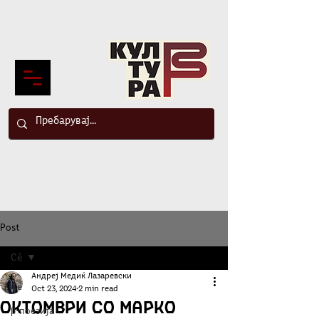
Post
Сè
Андреј Медиќ Лазаревски
Сè
Oct 23, 2024
2 min read
Октомври со Марко
β-поезија