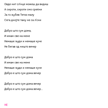
Овде нит сл’нце можеш да видиш
А сироти, сироти смо среќни
Ја го љубев Тетоо малу
Сега днојте таму не са л’сни
Добро што сум дома,
И имам све на мене
Немаше људи и немаше куче
Не бегав од ништо вечер
Добро е што сум дома
И имам све на мене
Немаше људи и немаше куче
Добро е што сум дома вечер
Добро е што сум дома вечер
Добро е што сум дома вечер…
НЕ