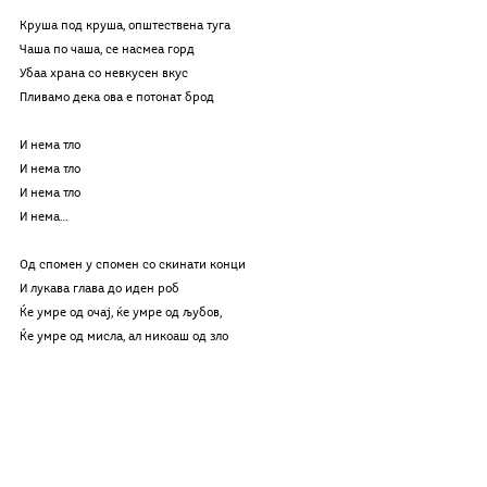
Круша под круша, општествена туга 
Чаша по чаша, се насмеа горд 
Убаа храна со невкусен вкус
Пливамо дека ова е потонат брод
И нема тло
И нема тло
И нема тло
И нема…
Од спомен у спомен со скинати конци
И лукава глава до иден роб
Ќе умре од очај, ќе умре од љубов,
Ќе умре од мисла, ал никоаш од зло