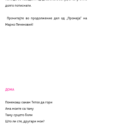
долго потиснати.
 Прочитајте во продолжение дел од „Промаја“ на 
Марко Печеновиќ!
ДОМА
Понекоаш сакам Тетоо да гори
Ама моите са таму
Таму срцето боли
Што ли сте, другари мои?