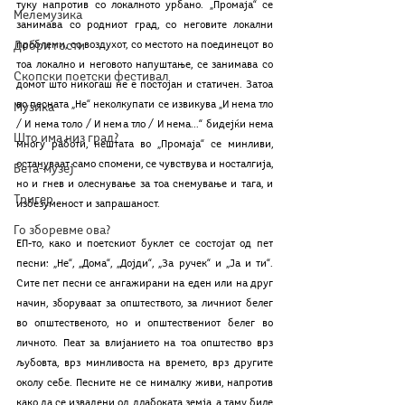
туку напротив со локалното урбано. „Промаја“ се 
Мелемузика
занимава со родниот град, со неговите локални 
проблеми, со воздухот, со местото на поединецот во 
Добри гости
тоа локално и неговото напуштање, се занимава со 
Скопски поетски фестивал
домот што никогаш не е постојан и статичен. Затоа 
во песната „Не“ неколкупати се извикува „И нема тло 
Музика
/ И нема толо / И нема тло / И нема...“ бидејќи нема 
Што има низ град?
многу работи, нештата во „Промаја“ се минливи, 
остануваат само спомени, се чувствува и носталгија, 
Бета-музеј
но и гнев и олеснување за тоа снемување и тага, и 
Тригер
избезуменост и запрашаност. 
Го зборевме ова?
ЕП-то, како и поетскиот буклет се состојат од пет 
песни: „Не“, „Дома“, „Дојди“, „За ручек“ и „Ја и ти“. 
Сите пет песни се ангажирани на еден или на друг 
начин, зборуваат за општеството, за личниот белег 
во општественото, но и општествениот белег во 
личното. Пеат за влијанието на тоа општество врз 
љубовта, врз минливоста на времето, врз другите 
околу себе. Песните не се нималку живи, напротив 
како да се извадени од длабоката земја, а таму биле 