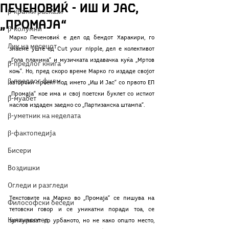
Печеновиќ - Иш и јас,
β-кратки раскази
„Промаја“
β-колумни
Марко Печеновиќ е дел од бендот Харакири, го 
Лик на месецот
знаеме уште од Cut your nipple, дел е колективот 
„Гола планина“ и музичката издавачка куќа „Мртов 
β-предлог книга
коњ“. Но, пред скоро време Марко го издаде својот 
β-предлог филм
авторски проект под името „Иш И Јас“ со првото ЕП 
„Промаја“ кое има и свој поетски буклет со истиот 
β-муабет
наслов издаден заедно со „Партизанска штампа“.
β-уметник на неделата
β-фактопедија
Бисери
Воздишки
Огледи и разгледи
Текстовите на Марко во „Промаја“ се пишува на 
Философски беседи
тетовски говор и се уникатни поради тоа, се 
Културоглед
занимаваат со урбаното, но не како општо место, 