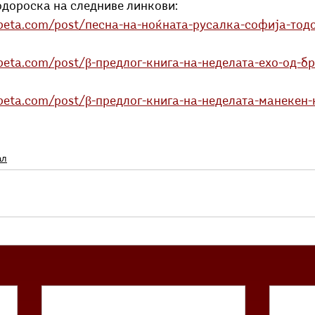
одороска на следниве линкови:
abeta.com/post/песна-на-ноќната-русалка-софија-тод
abeta.com/post/β-предлог-книга-на-неделата-ехо-од-б
abeta.com/post/β-предлог-книга-на-неделата-манекен-
ал