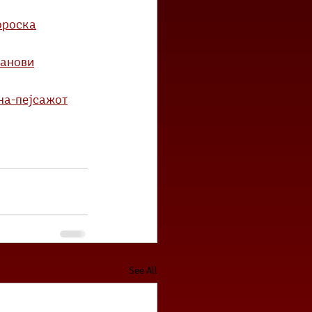
ороска
ранови
на-пејсажот
See All