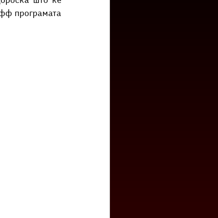
ороска што ќе 
низ град?
Бета-музеј
офф програмата 