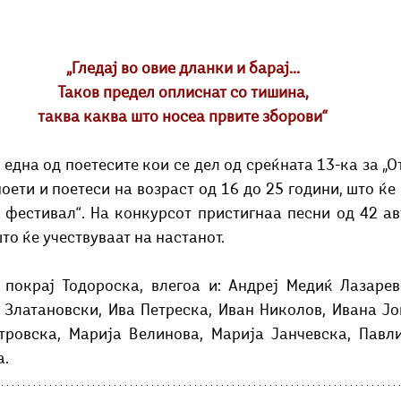
„Гледај во овие дланки и барај...
Таков предел оплиснат со тишина,
таква каква што носеа првите зборови“
една од поетесите кои се дел од среќната 13-ка за „От
оети и поетеси на возраст од 16 до 25 години, што ќе 
 фестивал“. На конкурсот пристигнаа песни од 42 авт
о ќе учествуваат на настанот. 
 покрај Тодороска, влегоа и: Андреј Медиќ Лазаревс
 Златановски, Ива Петреска, Иван Николов, Ивана Јо
тровска, Марија Велинова, Марија Јанчевска, Павли
а.