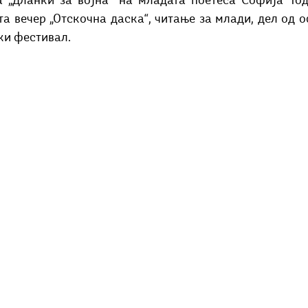
а „Дланки за војна“ на младата поетеса Софија Тод
Добри гости
Скопски поетски фестивал
Музика
Што има 
та вечер „Отскочна даска“, читање за млади, дел од 
ки фестивал.