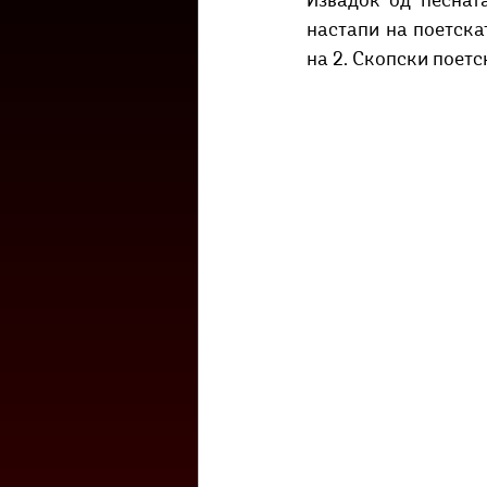
Извадок од песнат
Културоглед
Мелемузика
настапи на поетска
на 2. Скопски поетс
Тригер
Го зборевме ова?