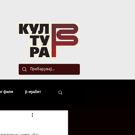
такт
ог филм
β-муабет
офски беседи