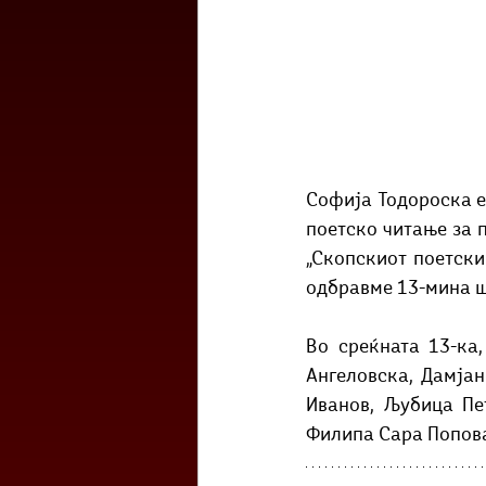
Софија Тодороска е 
поетско читање за п
„Скопскиот поетски
одбравме 13-мина шт
Во среќната 13-ка,
Ангеловска, Дамјан
Иванов, Љубица Пе
Филипа Сара Попов