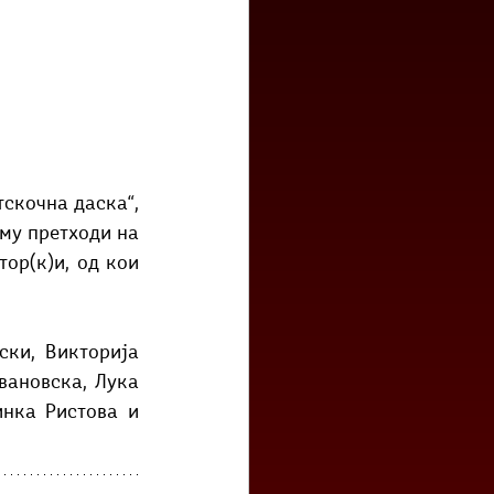
скочна даска“, 
му претходи на 
ор(к)и, од кои 
ки, Викторија 
вановска, Лука 
нка Ристова и 