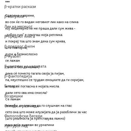
***
β-кратки раскази
Одвреме-навреме,
β-колумни
во сон ќе го видам неговиот лик како на слика
Лик на месецот
кој лицемерно ќе ме праша дали сум жива -
„добро сум“ е секогаш моја реплика
β-предлог книга
и покрај тоа што знам дека сум крива,
β-предлог филм
што повторно,
дури и безмислосно
β-муабет
се лажам
β-уметник на неделата
(знае и без да кажам)
дека с
ѐ почесто тагата своја ја пијам,
β-фактопедија
па, неуспешно се трудам емоциите да ги скријам,
Бисери
а така, с
ѐ погласна е мојата мисла
дали сето ова има смисла?
Воздишки
Се лажам
Огледи и разгледи
можеби, се плашам да го слушнам на глас
сето она што може илузијата да ја разобличи за час
Философски беседи
(што реалноста ја претставува лажно)
иако веќе живеам во урнатини
Културоглед