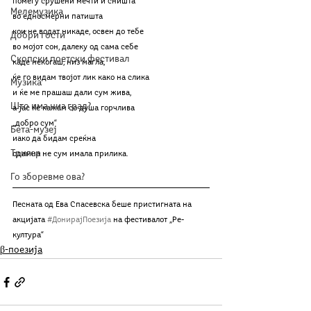
помеѓу срушени мечти и сништа
Мелемузика
во едносмерни патишта
кои не водат никаде, освен до тебе
Добри гости
во мојот сон, далеку од сама себе
Скопски поетски фестивал
каде некогаш, низ магла,
ќе го видам твојот лик како на слика
Музика
и ќе ме прашаш дали сум жива,
Што има низ град?
а јас ќе кажам со душа горчлива
„добро сум“
Бета-музеј
иако да бидам среќна
Тригер
одамна не сум имала прилика.
Го зборевме ова?
Песната од Ева Спасевска беше пристигната на 
акцијата 
#ДонирајПоезиј
а
 на фестивалот „Ре-
култура“
β-поезија