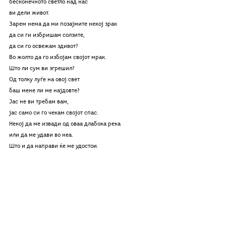
бесконечното светло над нас
ви дели живот.
Зарем нема да ми позајмите некој зрак
да си ги избришам солзите,
да си го освежам здивот?
Во жолто да го избојам својот мрак.
Што ли сум ви згрешил?
Од толку луѓе на овој свет
баш мене ли ме најдовте?
Јас не ви требам вам,
јас само си го чекам својот спас.
Некој да ме извади од оваа длабока река
или да ме удави во неа.
Што и да направи ќе ме удостои.