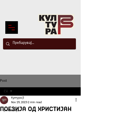
Post
Сè
Култура β
Сè
Nov 29, 2023
2 min read
Поезија од Христијан
β-поезија