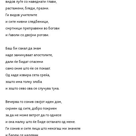
видов луѓе со наведнати глави,
растажени, бледи, празни.
Ги видов учителите
и сите нивни следбеници,
смртници преправени во богови
и ѓаволи со двојни рогови.
Баш би сакал да знам 
каде заминуваат апостолите,
дали ќе бидат спасени
само оние што ќе се покаат.
Од каде извира сета среќа,
зошто има толку злоба
и зошто сево ова се случува тука.
Вечерва го сонив својот иден дом,
скриен од сите, добро покриен
за да не може ветрот да го однесе
и она малку што ќе биде останато од мене.
Ги сонив и сите лица што некогаш ми значеле
и барем се надевам 