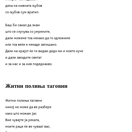
дека на нивната љубов
со љубов сум вратил.
Баш би сакал да знам
што се случува со умрените,
дали можеме тоа некако да го одложиме
или тоа веќе е некаде запишано.
Дали на крајот ќе ги видам дедо ми и моето куче
и дали ѕвездите светат
и за нас и за нив подеднакво.
Житни полиња таговни
Житни полиња таговни
никој не може да ве разбере
како што можам јас.
Вие чувајте ја реката,
моите раце ќе ве чуваат вас,