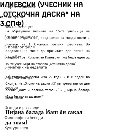
Илиевски (учесник на
β-кратки раскази
„Отскочна даска“ на
β-колумни
3.СПФ)
Лик на месецот
Ги објавуваме песните на 15-те учесници на 
β-предлог книга
„Отскочна даска 
#2
“, преднастан за млади поети и 
поетеси на 3. Скопски поетски фестивал. Во 
β-предлог филм
продолжение може да прочитате две песни на 
β-муабет
младиот поет Христијан Илиевски  кој беше еден од 
15-те учесници на втората „Отскочна даска“.
β-уметник на неделата
β-фактопедија
Христијан Илиевски има 22 години и е роден во 
Скопје. На „Отскочна даска 
#2
“ се претстави со две 
Бисери
песни: „Житни полиња таговни“ и „Пијана балада 
(Баш би сакал да знам)“
Воздишки
Огледи и разгледи
Пијана балада (баш би сакал 
Философски беседи
да знам)
Културоглед