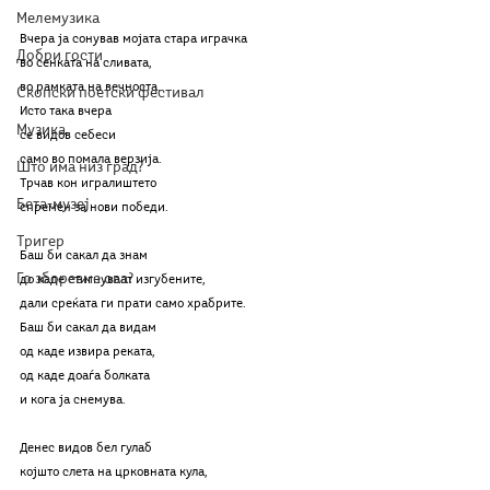
Мелемузика
Вчера ја сонував мојата стара играчка
Добри гости
во сенката на сливата,
во рамката на вечноста.
Скопски поетски фестивал
Исто така вчера
Музика
се видов себеси
само во помала верзија.
Што има низ град?
Трчав кон игралиштето
Бета-музеј
спремен за нови победи.
Тригер
Баш би сакал да знам
Го зборевме ова?
до каде стигнуваат изгубените,
дали среќата ги прати само храбрите.
Баш би сакал да видам
од каде извира реката,
од каде доаѓа болката
и кога ја снемува.
Денес видов бел гулаб
којшто слета на црковната кула,