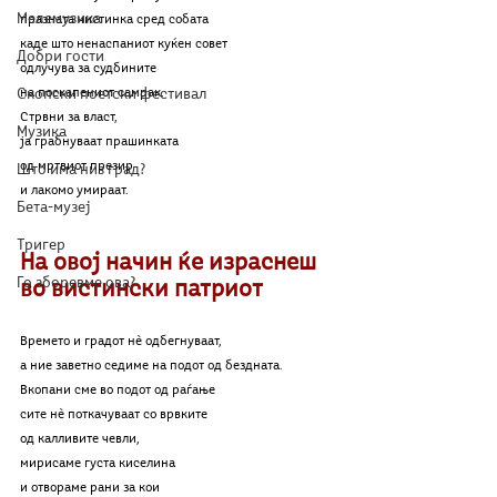
Мелемузика
празната чистинка сред собата
каде што ненаспаниот куќен совет
Добри гости
одлучува за судбините
Скопски поетски фестивал
на поскапениот самрак.
Стрвни за власт,
Музика
ја грабнуваат прашинката
од мртвиот презир
Што има низ град?
и лакомо умираат.
Бета-музеј
Тригер
На овој начин ќе израснеш 
Го зборевме ова?
во вистински патриот
Времето и градот нѐ одбегнуваат,
а ние заветно седиме на подот од бездната.
Вкопани сме во подот од раѓање
сите нѐ поткачуваат со врвките
од калливите чевли,
мирисаме густа киселина
и отвораме рани за кои