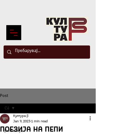
Post
Сè
Култура β
Сè
Jan 9, 2023
1 min read
Поезија на Пепи
β-поезија