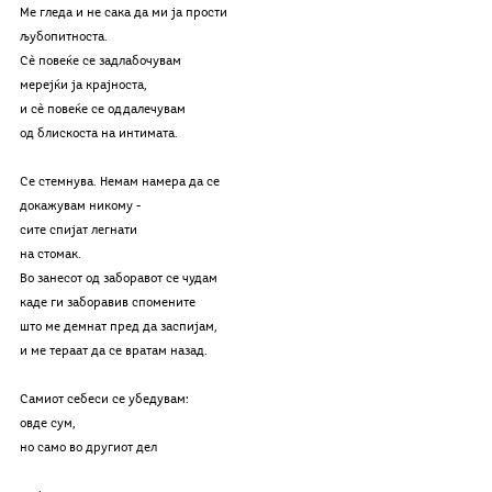
Ме гледа и не сака да ми ја прости
љубопитноста.
Сѐ повеќе се задлабочувам
мерејќи ја крајноста,
и сѐ повеќе се оддалечувам
од блискоста на интимата.
Се стемнува. Немам намера да се 
докажувам никому - 
сите спијат легнати
на стомак.
Во занесот од заборавот се чудам
каде ги заборавив спомените
што ме демнат пред да заспијам,
и ме тераат да се вратам назад.
Самиот себеси се убедувам:
овде сум,
но само во другиот дел