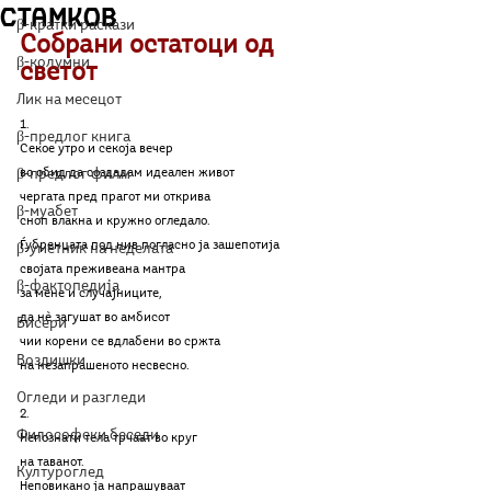
Стамков
β-кратки раскази
Собрани остатоци од 
β-колумни
светот
Лик на месецот
1.
β-предлог книга
Секое утро и секоја вечер
β-предлог филм
во обид да создадам идеален живот
чергата пред прагот ми открива
β-муабет
сноп влакна и кружно огледало.
Ѓубренцата под нив погласно ја зашепотија
β-уметник на неделата
својата преживеана мантра
β-фактопедија
за мене и случајниците,
да нѐ загушат во амбисот
Бисери
чии корени се вдлабени во сржта
Воздишки
на незапрашеното несвесно.
Огледи и разгледи
2.
Философски беседи
Непознати тела трчаат во круг
на таванот.
Културоглед
Неповикано ја напрашуваат