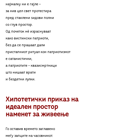
најмалку ни е гајле –
за нив цел свет протестира
пред стаклени ѕидови полни
со глув простор.
Од почеток нѐ израснуваат
како вистински патриоти,
без да се прашаат дали
пристапниот ритуал кон патриотизмот
е сатанистички,
а патриотите – квазисмртници
што нишаат врати
и бездетни лулки.
Хипотетички приказ на 
идеален простор 
наменет за живеење
Го оставив времето заглавено
меѓу запците на часовникот.