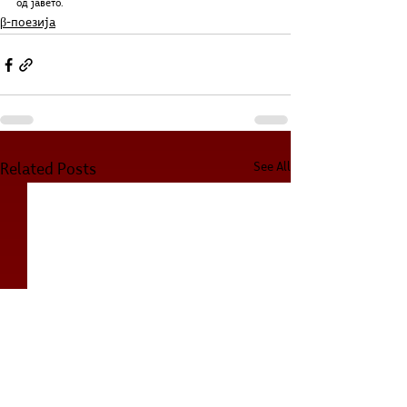
од јавето.
β-поезија
See All
Related Posts