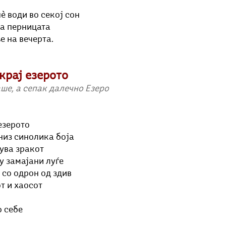
 води во секој сон 
на перницата
е на вечерта.
крај езерото
аше, а сепак далечно Езеро
езерото
низ синолика боја 
ува зракот
 замајани луѓе 
 со одрон од здив 
т и хаосот
 себе 