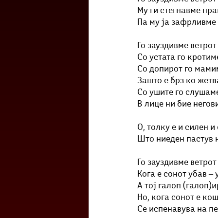
Му ги стегнавме пра
Па му ја зафрливме 
Го зауздивме ветрот
Со устата го кротим
Со допирот го мами
Зашто е брз ко жет
Со ушите го слушам
В лице ни бие негов
О, толку е и силен и
Што ниеден пастув н
Го зауздивме ветрот
Кога е сонот убав ‒ 
А тој галоп (галоп)
Но, кога сонот е ко
Се испенавува на п