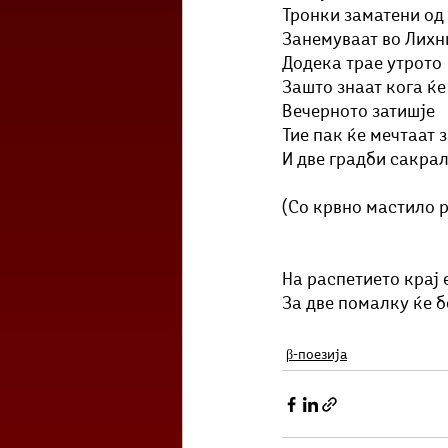
Тронки заматени од
Занемуваат во Лихн
Додека трае утрото
Зашто знаат кога ќе
Вечерното затишје
Тие пак ќе мечтаат з
И две градби сакра
(Со крвно мастило 
На распетието крај 
За две помалку ќе 
β-поезија