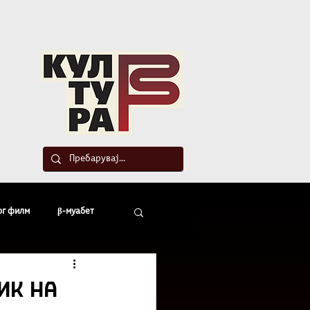
такт
ог филм
β-муабет
офски беседи
ик на