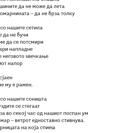
шините да не може да лета
омарнината ‒ да не брза толку
 со нашите сетила 
е да не бучи
ме да се потсмири 
вари напладне
е неговото ѕвечкање 
иот напор
 сјаен
е му е рамен.
 со нашите соништа 
уздите се стегаат
ира во секој час од нашиот поспан ум 
шмар ‒ ветрот едноставно стивнува. 
ерницата на која спиеш