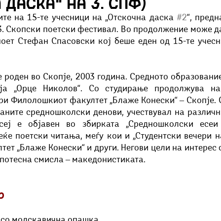
 даска“ на 3. СПФ)
Добри гости
Скопски поетски фестивал
Музика
Што има 
ите на 15-те учесници на „Отскочна даска 
#2
“, предн
3. Скопски поетски фестивал. Во продолжение може да
оет Стефан Спасовски кој беше еден од 15-те учесни
 роден во Скопје, 2003 година. Средното образование
ја „Орце Николов“. Со студирање продолжува на 
ри Филолошкиот факултет „Блаже Конески“ ‒ Скопје. 
аните средношколски денови, учествувал на различни
сеј е објавен во збирката „Средношколски есеи 
ќе поетски читања, меѓу кои и „Студентски вечери на
ет „Блаже Конески“ и други. Негови цели на интерес 
 потесна смисла ‒ македонистиката.
р
т со молскавична опашка 