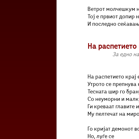
Ветрот молчешкум нѐ
Тој е првиот допир 
И последно сеќавањ
На распетието 
За едно н
На распетието крај 
Утрото се препнува 
Тесната шир го бран
Со неуморни и малку
Ги креваат главите и
Му пелтечат на миро
Го кријат демонот во
Но, луѓе се