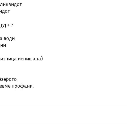
 ликвидот 
идот 
 јурне 
а води 
лни
ризница испишана)
езерото
бевме профани.