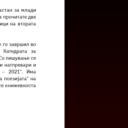
низ град?
Бета-музеј
астан за млади 
 прочитате две 
ци на втората 
 го завршил во 
Катедрата за 
Со пишување се 
 натпревари и 
‒ 2021“. Има 
 поезијата“ на 
се книжевноста 