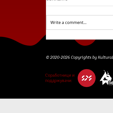
Write a comment...
Циклус млада
словенечка поезија: „Сѐ
што забележувам...“ од
Лара Божак
© 2020-2026 Copyrights by KulturaBe
Соработници и
поддржувачи: