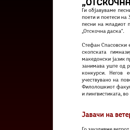
„Отскочна
Културоглед
Мелемузика
Ги објавуваме песн
поети и поетеси на 
песни на младиот п
Тригер
Го зборевме ова?
„Отскочна даска“.
Стефан Спасовски е
скопската гимнази
македонски јазик п
занимава уште од р
конкурси. Негов е
учествувано на пове
Филолошкиот факулт
и лингвистиката, во
Јавачи на вете
Го зауздивме ветро