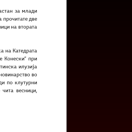
низ град?
Бета-музеј
астан за млади 
 прочитате две 
ици на втората 
а на Катедрата 
 Конески“ при 
тинска илузија 
новинарство во 
ди по клутурни 
чита весници, 