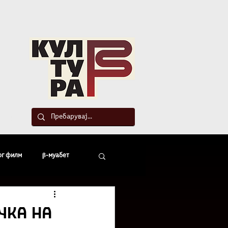
такт
ог филм
β-муабет
офски беседи
чка на