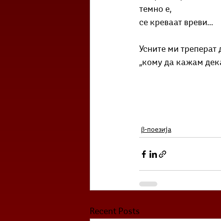
темно е,
се креваат вреви...
Усните ми треперат
„кому да кажам дек
β-поезија
Recent Posts