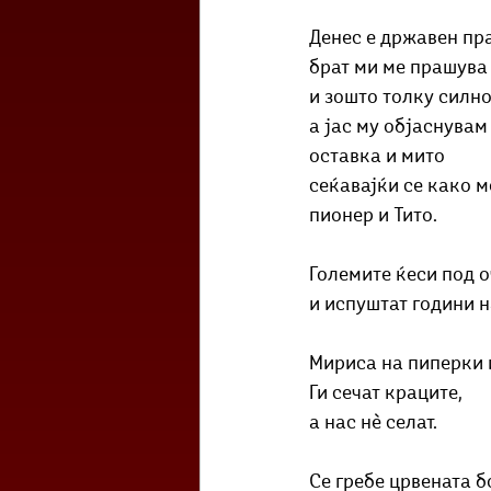
Денес е државен пр
брат ми ме прашува 
и зошто толку силно
а јас му објаснувам
оставка и мито
сеќавајќи се како 
пионер и Тито. 
Големите ќеси под о
и испуштат години н
Мириса на пиперки 
Ги сечат краците,
а нас нѐ селат.
Се гребе црвената б