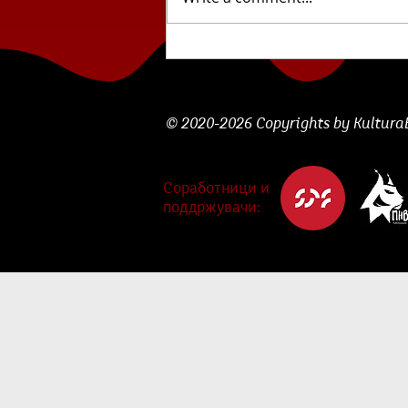
Циклус млада
словенечка поезија: „Сѐ
што забележувам...“ од
Лара Божак
© 2020-2026 Copyrights by KulturaBe
Соработници и
поддржувачи: