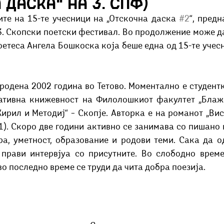
 даска“ на 3. СПФ)
Добри гости
Скопски поетски фестивал
Музика
Што има 
ите на 15-те учесници на „Отскочна даска 
#2
“, предн
3. Скопски поетски фестивал. Во продолжение може да
етеса Ангела Бошкоска која беше една од 15-те учесн
родена 2002 година во Тетово. Моментално е студентк
ативна книжевност на Филолошкиот факултет „Блаже
Кирил и Методиј“ – Скопје. Авторка е на романот „Вис
1). Скоро две години активно се занимава со пишано 
ра, уметност, образование и родови теми. Сака да о
прави интервјуа со присутните. Во слободно време 
во последно време се труди да чита добра поезија. 