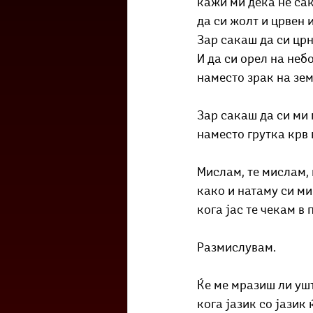
кажи ми дека не сак
да си жолт и црвен 
Зар сакаш да си црн
И да си орел на неб
наместо зрак на зем
Зар сакаш да си ми
наместо грутка крв 
Мислам, те мислам,
како и натаму си ми
кога јас те чекам в 
Размислувам.
Ќе ме мразиш ли уш
кога јазик со јазик