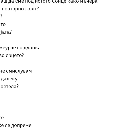
аш да сме под истото Сонце како и вчера
и повторно жолт?
? 
ото
јата? 
 меурче во дланка
во срцето? 
 не смислувам
 далеку 
постела?
те
 ќе се допреме