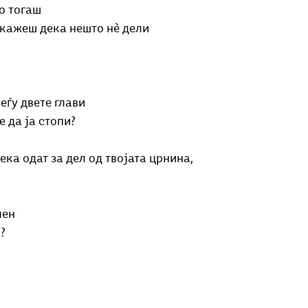
о тогаш
 кажеш дека нешто нѐ дели 
еѓу двете глави 
 да ја стопи?
ека одат за дел од твојата црнина,
чен
?