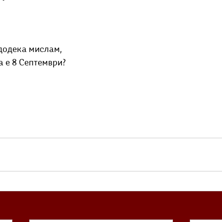
 додека мислам,
а е 8 Септември?