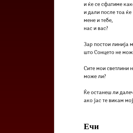
и ќе се сфатиме как
и дали после тоа ќе
мене и тебе,
нас и вас?
Зар постои линија м
што Сонцето не може
Сите мои светлини н
може ли?
Ќе останеш ли дале
ако јас те викам мој
Ечи