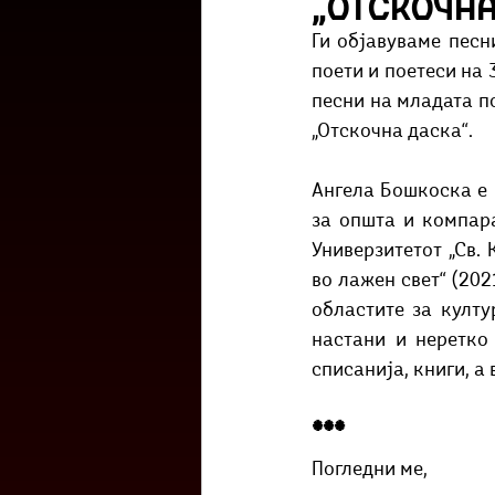
„Отскочна
Културоглед
Мелемузика
Ги објавуваме песн
поети и поетеси на 
песни на младата по
Тригер
Го зборевме ова?
„Отскочна даска“.
Ангела Бошкоска е 
за општа и компар
Универзитетот „Св. 
во лажен свет“ (202
областите за култу
настани и неретко 
списанија, книги, а 
***
Погледни ме,