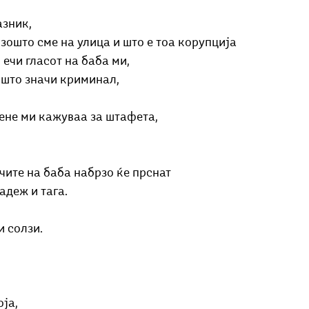
азник,
зошто сме на улица и што е тоа корупција
 ечи гласот на баба ми,
 што значи криминал,
мене ми кажуваа за штафета,
чите на баба набрзо ќе прснат
адеж и тага. 
и солзи.
оја,