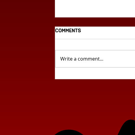
Comments
Write a comment...
Циклус млада
словенечка поезија: „Сѐ
што забележувам...“ од
Лара Божак