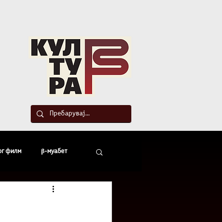
такт
ог филм
β-муабет
офски беседи