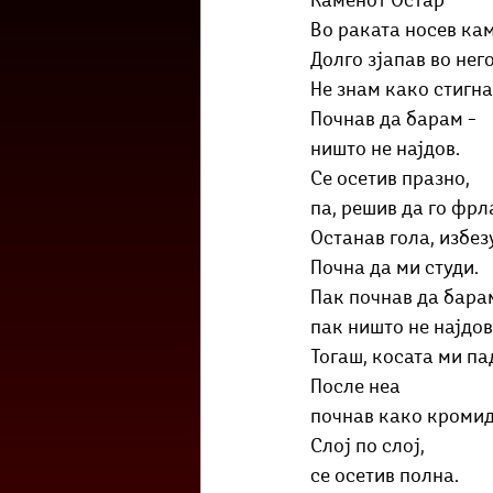
Каменот Остар
Културоглед
Мелемузика
Во раката носев кам
Долго зјапав во него
Не знам како стигна
Тригер
Го зборевме ова?
Почнав да барам –
ништо не најдов.
Се осетив празно,
па, решив да го фрл
Останав гола, избез
Почна да ми студи.
Пак почнав да барам
пак ништо не најдов
Тогаш, косата ми па
После неа
почнав како кромид
Слој по слој,
се осетив полна.