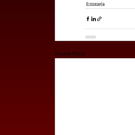
β-поезија
Recent Posts