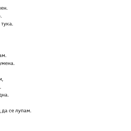
Добри гости
Скопски поетски фестивал
Музика
Што има 
ен.
.
 тука.
ам.
умена.
, 
.
дна.
 да се лупам.