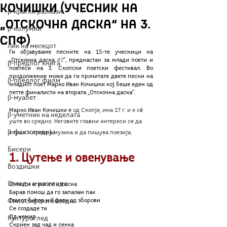
Кочишки (учесник на
β-кратки раскази
„Отскочна даска“ на 3.
β-колумни
СПФ)
Лик на месецот
Ги објавуваме песните на 15-те учесници на 
„Отскочна даска 
#2
“, преднастан за млади поети и 
β-предлог книга
поетеси на 3. Скопски поетски фестивал. Во 
продолжение може да ги прочитате двете песни на 
β-предлог филм
младиот поет Марко Иван Кочишки кој беше еден од 
петте финалисти на втората „Отскочна даска“.
β-муабет
Марко Иван Кочишки е 
од Скопје, има 17 г. и е с
ѐ
β-уметник на неделата
уште во средно. Неговите главни интереси се да 
β-фактопедија
слуша и креира музика и да пишува поезија.
Бисери
1. Цутење и овенување
Воздишки
Огледи и разгледи
Сношти огнот се изгасна
Барав помош да го запалам пак
Философски беседи
Гласот бигор ми фати од зборови
Се создаде ти
Од немир
Културоглед
Скриен зад чад и сенка