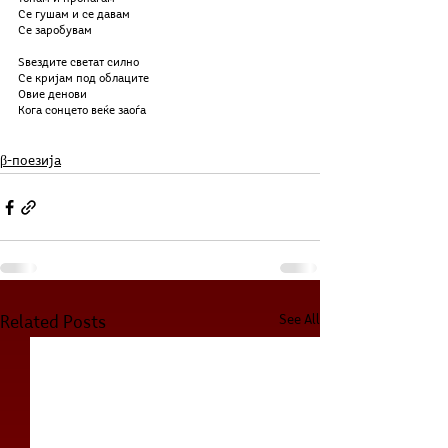
Се гушам и се давам
Се заробувам
Ѕвездите светат силно
Се кријам под облаците
Овие денови
Кога сонцето веќе заоѓа
β-поезија
See All
Related Posts