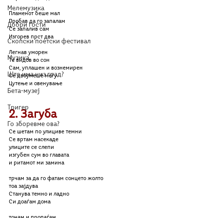
Мелемузика
Пламенот беше мал
Пробав да го запалам
Добри гости
Се запалив сам
Изгорев прст два
Скопски поетски фестивал
Легнав уморен
Музика
Те видов во сон
Сам, уплашен и вознемирен
Што има низ град?
Се двоумеше меѓу
Цутење и овенување
Бета-музеј
Тригер
2. Загуба
Го зборевме ова?
Се шетам по улициве темни
Се вртам насекаде
улиците се слепи
изгубен сум во главата
и ритамот ми замина
трчам за да го фатам сонцето жолто
тоа зајдува
Станува темно и ладно
Си доаѓам дома
тонам и пропаѓам