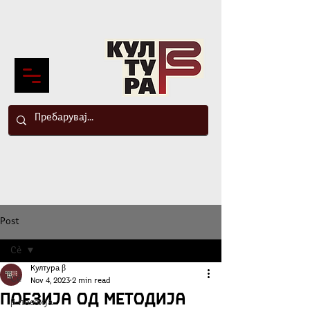
Post
Сè
Култура β
Сè
Nov 4, 2023
2 min read
Поезија од Методија
β-поезија