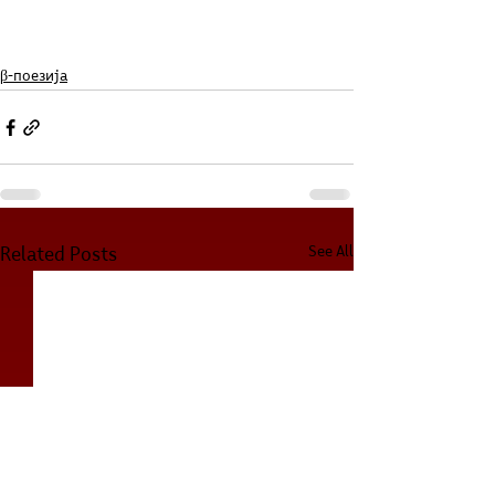
β-поезија
See All
Related Posts