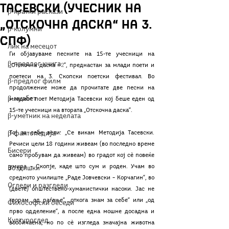
Тасевски (учесник на
β-кратки раскази
„Отскочна даска“ на 3.
β-колумни
СПФ)
Лик на месецот
Ги објавуваме песните на 15-те учесници на 
β-предлог книга
„Отскочна даска 
#2
“, преднастан за млади поети и 
поетеси на 3. Скопски поетски фестивал. Во 
β-предлог филм
продолжение може да прочитате две песни на 
β-муабет
младиот поет Методија Тасевски кој беше еден од 
15-те учесници на втората „Отскочна даска“.
β-уметник на неделата
β-фактопедија
Тој за себе вели: „Се викам Методија Тасевски. 
Речиси цели 18 години живеам (во последно време 
Бисери
само пробувам да живеам) во градот кој сè повеќе 
умира – Скопје, каде што сум и роден. Учам во 
Воздишки
средното училиште „Раде Јовчевски – Корчагин“, во 
Огледи и разгледи
(двете) општествено-хуманистички насоки. Јас не 
творам „од раѓање“, „откога знам за себе“ или „од 
Философски беседи
прво одделение“, а после една мошне досадна и 
Културоглед
вообичаена, но по сè изгледа значајна животна 