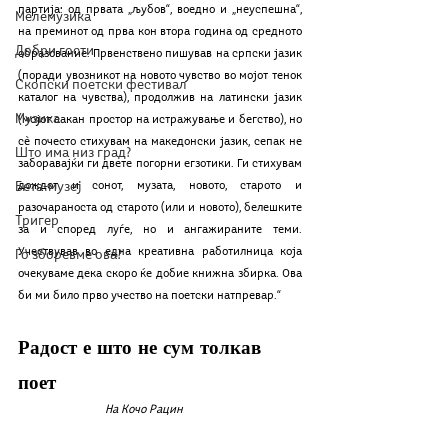
партија: од првата „љубов“, воедно и „неуспешна“, 
Мелемузика
на преминот од прва кон втора година од средното 
Добри гости
образование. Првенствено пишував на српски јазик 
(поради увозникот на новото чувство во мојот тенок 
Скопски поетски фестивал
каталог на чувства), продолжив на латински јазик 
Музика
(мојот сакан простор на истражување и бегство), но 
сè почесто стихувам на македонски јазик, сепак не 
Што има низ град?
заборавајќи ги двете погорни егзотики. Ги стихувам 
Бета-музеј
дождот и сонот, музата, новото, старото и 
разочараноста од старото (или и новото), белешките 
Тригер
за и според луѓе, но и ангажираните теми. 
Учествував во една креативна работилница која 
Го зборевме ова?
очекуваме дека скоро ќе добие книжна збирка. Ова 
би ми било прво учество на поетски натпревар.“
Радост е што не сум толкав 
поет
На Кочо Рацин