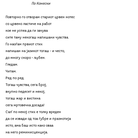
По Конески
Повторно го отворам стариот црвен нотес
со црвено ластиче на работ
кое не успеа да ги зачува
сите таму некогаш напишани чувства.
Го наоѓам првиот стих
напишан на јазикот тогаш - и често,
до многу скоро - љубен.
Гледам.
Читам.
Ред по ред.
Тогаш чувства, сега број,
вкупно педесет и некој,
тогаш жар и вистина
сега мртовечка досада!
Сал' по некој стих е толку вреден
да се извади од тоа ѓубре и празнотија
исто, ама баш исто како оваа
на него реминисценција.