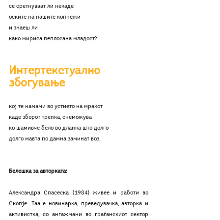
се сретнуваат ли некаде 
оските на нашите копнежи
и знаеш ли
како мириса пеплосана младост?
Интертекстуално 
збогување
кој те намами во устието на мракот
каде зборот трепка, снеможува
ко шамивче бело во дланка што долго
долго мавта по дамна заминат воз. 
Белешка за авторката:
Александра Спасеска (1984) живее и работи во 
Скопје. Таа е новинарка, преведувачка, авторка и 
активистка, со ангажмани во граѓанскиот сектор 