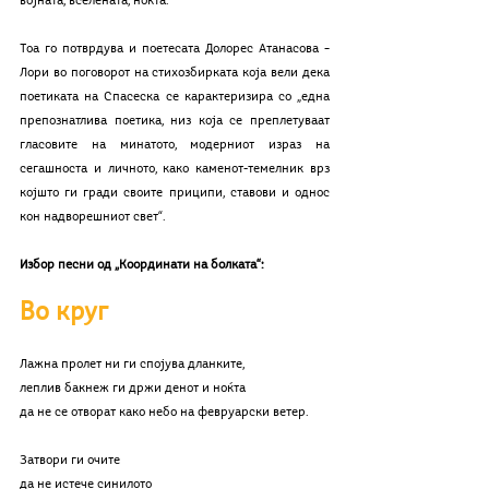
војната, вселената, ноќта.
Тоа го потврдува и поетесата Долорес Атанасова – 
Лори во поговорот на стихозбирката која вели дека 
поетиката на Спасеска се карактеризира со „една 
препознатлива поетика, низ која се преплетуваат 
гласовите на минатото, модерниот израз на 
сегашноста и личното, како каменот-темелник врз 
којшто ги гради своите приципи, ставови и однос 
кон надворешниот свет“.
Избор песни од „Координати на болката“:
Во круг
Лажна пролет ни ги спојува дланките,
леплив бакнеж ги држи денот и ноќта
да не се отворат како небо на февруарски ветер.
Затвори ги очите
да не истече синилото