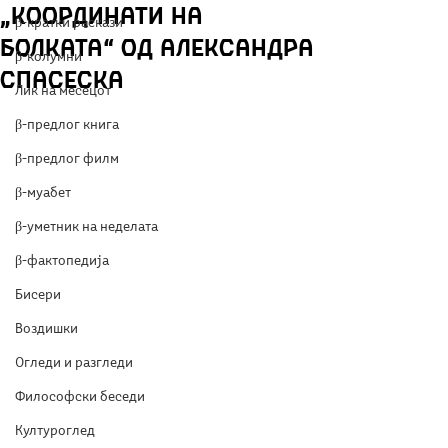
„Координати на
β-кратки раскази
болката“ од Александра
β-колумни
Спасеска
Лик на месецот
β-предлог книга
β-предлог филм
β-муабет
β-уметник на неделата
β-фактопедија
Бисери
Воздишки
Огледи и разгледи
Философски беседи
Културоглед