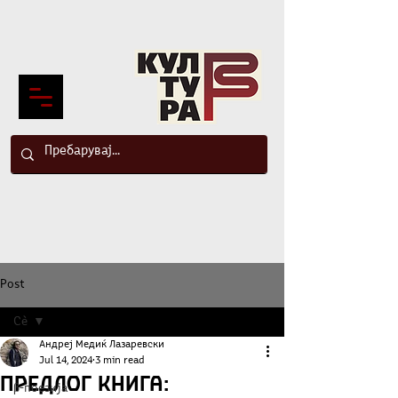
Post
Сè
Андреј Медиќ Лазаревски
Сè
Jul 14, 2024
3 min read
Предлог книга:
β-поезија