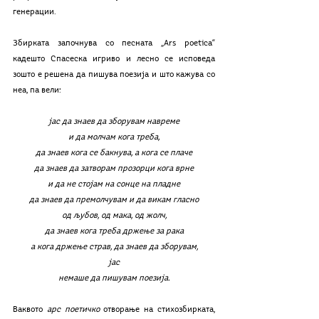
генерации. 
Збирката започнува со песната „Ars poetica“ 
кадешто Спасеска игриво и лесно се исповеда 
зошто е решена да пишува поезија и што кажува со 
неа, па вели:
јас да знаев да зборувам навреме
и да молчам кога треба,
да знаев кога се бакнува, а кога се плаче
да знаев да затворам прозорци кога врне
и да не стојам на сонце на пладне
да знаев да премолчувам и да викам гласно
од љубов, од мака, од жолч,
да знаев кога треба држење за рака
а кога држење страв, да знаев да зборувам,
јас
немаше да пишувам поезија.
Ваквото 
арс поетичко
 отворање на стихозбирката, 