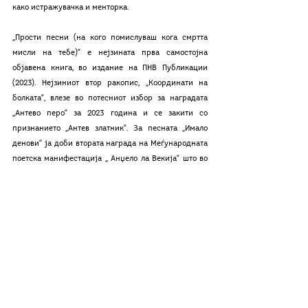
како истражувачка и менторка.
„Прости песни (на кого помислуваш кога смртта 
мисли на тебе)“ е нејзината прва самостојна 
објавена книга, во издание на ПНВ Публикации 
(2023). Нејзиниот втор ракопис, „Координати на 
болката“, влезе во потесниот избор за наградата 
„Антево перо“ за 2023 година и се закити со 
признанието „Антев златник“. За песната „Имало 
денови“ ја доби втората награда на Меѓународната 
поетска манифестација „ Анџело ла Векија“ што во 
соработка со здружението „Контекст“ од Струмица 
ја додели награда за најдобрата необјавена 
поетска творба „Антево слово“ за 2024 година.
Нејзина поезија е објавувана во домашната 
периодика и онлајн платформи, а е застапена и во 
Антологијата на македонска авангардна поезија и 
во „Самодиви: панорама на македонска поезија 
пишувана од жени од преродбата до денес“ 