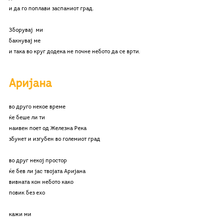
и да го поплави заспаниот град.
Зборувај  ми
бакнувај ме
и така во круг додека не почне небото да се врти.
Аријана
во друго некое време
ќе беше ли ти
наивен поет од Железна Река
збунет и изгубен во големиот град
во друг некој простор
ќе бев ли јас твојата Аријана
вивната кон небото како
повик без ехо
кажи ми