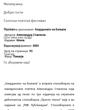
Мелемузика
Добри гости
Скопски поетски фестивал
Музика
Наслов на оригиналот: 
Координати на болката
Авторка: 
Александра Спасеска
Што има низ град?
Издавач: 
Илика
Бета-музеј
Година на издавање: 
2024
Број на страници: 
95
Тригер
Жанр: 
Поезија
Го зборевме ова?
„Координати на болката“ е втората стихозбирка на 
македонската поетеса Александра Спасеска која 
излегува од печат по три изданија на нејзината 
дебитнатска стихозбирка „Прости песни“ која е во 
издание на „ПНВ Публикации“. Стихозбирката е 