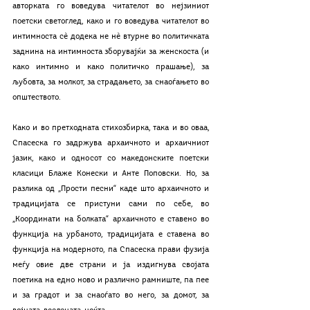
авторката го воведува читателот во нејзиниот 
поетски светоглед, како и го воведува читателот во 
интимноста с
ѐ додека не нѐ втурне во политичката 
заднина на интимноста зборувајќи за женскоста (и 
како интимно и како политичко прашање), за 
љубовта, за молкот, за страдањето, за снаоѓањето во 
општеството.
Како и во претходната стихозбирка, така и во оваа, 
Спасеска го задржува архаичното и архаичниот 
јазик, како и односот со македонските поетски 
класици Блаже Конески и Анте Поповски. Но, за 
разлика од „Прости песни“ каде што архаичното и 
традицијата се пристуни сами по себе, во 
„Координати на болката“ архаичното е ставено во 
функција на урбаното, традицијата е ставена во 
функција на модерното, па Спасеска прави фузија 
меѓу овие две страни и ја издигнува својата 
поетика на едно ново и различно рамниште, па пее 
и за градот и за снаоѓато во него, за домот, за 