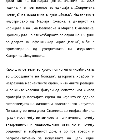
добитник на наградата „Антев златник“ за 2023 
година и е прв наслов во едицијата „Современа 
поезија“ на издавачката куќа „Илика“. Изданието е 
илустрирано од Марија Конеска, а дизајнот на 
корицата е на Ема Велковска и Марија Смилевска. 
Промоцијата на стихозбирката се случи на 15. јуни 
во дворот на кафе-книжарницата „Илика“, а беше 
промовирана од уредничката на изданието 
Катерина Шекутковска.
Како што се вели во кусиот опис на стихозбирката, 
во „Координати на болката“, авторката храбро ги 
истражува маркантните сцени, интимните релации 
и важните човечки фигури од сопствениот живот, 
правејќи ја поезијата сцена на којашто се одвива 
рефлексијата на личното и колективното искуство. 
Понатаму се вели дека Спасеска во својата збирка 
гради мост меѓу интимното и политичкото, помеѓу 
внатрешниот и надворешниот свет, но и помеѓу 
родениот и избраниот дом, а со тоа говори и 
репрезентативно за искуствата на цели едни 