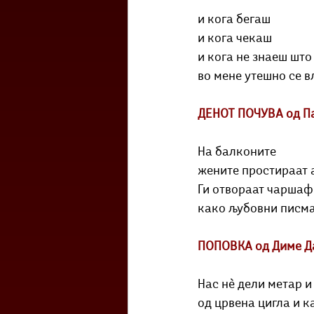
и кога бегаш
и кога чекаш
и кога не знаеш што
во мене утешно се в
ДЕНОТ ПОЧУВА од П
На балконите 
жените простираат 
Ги отвораат чаршаф
како љубовни писма
ПОПОВКА од Диме Д
Нас н
ѐ дели метар и
од црвена цигла и к