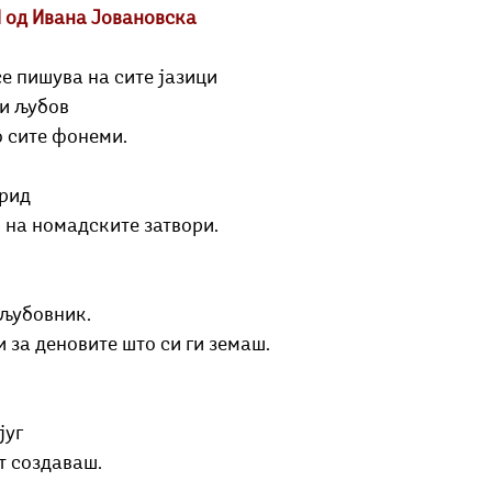
од Ивана Јовановска
се пишува на сите јазици
 и љубов
о сите фонеми.
дрид
 на номадските затвори.
 љубовник.
и за деновите што си ги земаш.
југ
т создаваш.