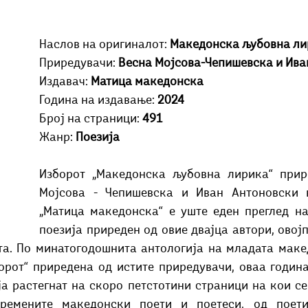
Добри гости
Скопски поетски фестивал
Музика
Што има 
Наслов на оригиналот: 
Македонска љубовна ли
Приредувачи: 
Весна Мојсова-Чепишевска и Ива
Издавач: 
Матица македонска
Година на издавање: 
2024
Број на страници: 
491
Жанр: 
Поезија
Изборот „Македонска љубовна лирика“ прир
Мојсова - Чепишевска и Иван Антоновски в
„Матица македонска“ е уште еден преглед на
поезија приреден од овие двајца автори, овојп
та. По минатогодошнита антологија на младата макед
орот“ приредена од истите приредувачи, оваа година
ја растегнат на скоро петстотини страници на кои се
ремените македонски поети и поетеси, од поетит