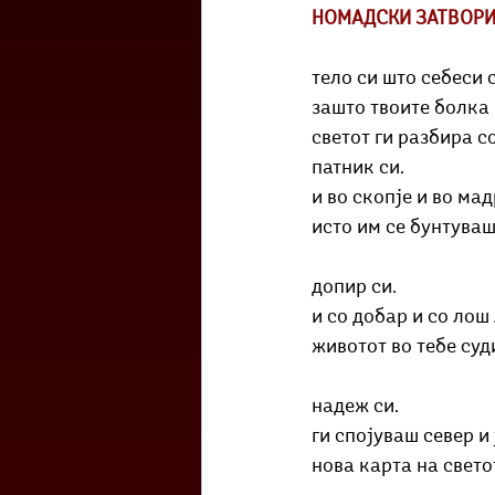
НОМАДСКИ ЗАТВОРИ 
тело си што себеси 
зашто твоите болка
светот ги разбира с
патник си.
и во скопје и во ма
исто им се бунтуваш
допир си.
и со добар и со лош
животот во тебе суд
надеж си.
ги спојуваш север и 
нова карта на свето