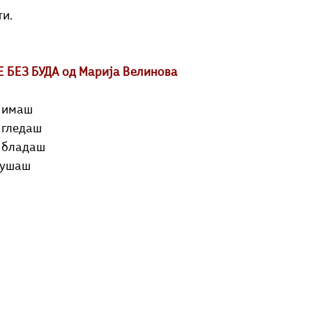
ти.
 БЕЗ БУДА од Марија Велинова
и имаш
в гледаш
т бладаш
лушаш