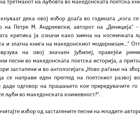
 на третманот на љубовта во македонската поетска кни
кнуваат дека овој избор доаѓа во годината „кога се
 на Петре М. Андреевски, авторот на „Дениција“ – 
ата критика ја означи како химна на космичката љу
та и златна книга на македонскиот модернизам…“ Отту
врзува на овој значаен јубилеј, правејќи ремин
ни песни во македонската поетска историја, а притоа
ри застапени и во антологијата „Ново раѓање на зборо
а се направи еден преглед на поетскиот развој во
 даде одговор на прашањето кое приредувачите го п
се љуби во македонската книжевност?“. 
читајте избор од застапените песни на младите автор