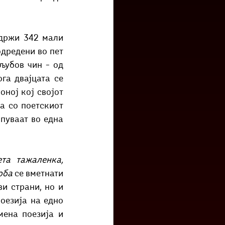
држи 342 мали 
дредени во пет 
убов чин – од 
а двајцата се 
ној кој својот 
а со поетскиот 
пуваат во една 
та тажаленка, 
оба 
се вметнати 
и страни, но и 
оезија на едно 
ена поезија и 