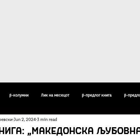
ост
За Култура β
Галерија
Кон
β-колумни
Лик на месецот
β-предлог книга
β-предл
ревски
Jun 2, 2024
3 min read
педија
Бисери
Воздишки
Огледи и разгледи
Филос
нига: „Македонска љубовн