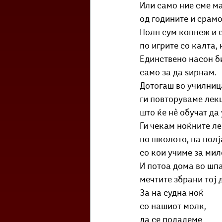
Или само ние сме м
од годините и срамо
Полн сум копнеж и 
по игрите со калта, 
Единствено насон би
само за да ѕирнам.
Дотогаш во училниц
ги повторуваме лек
што ќе нѐ обучат да
Ги чекам ноќните л
по школото, на полј
со кои учиме за мил
И потоа дома во шпа
мечтите збрани тој 
За на судна ноќ
со нашиот молк,
да се подадеме