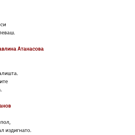
 си
леваш.
авлина Атанасова
алишта.
ите
.
анов
 пол,
ал издигнато.