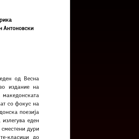
низ град?
Бета-музеј
рика
н Антоновски
еден од Весна 
о издание на 
 македонската 
ат со фокус на 
онска поезија 
 излегува еден 
 сместени дури 
е-класици до 