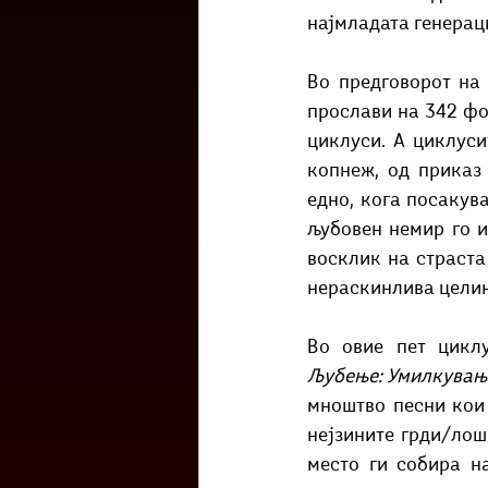
најмладата генерац
Во предговорот на 
прослави на 342 фо
циклуси. А циклуси
копнеж, од приказ 
едно, кога посакува
љубовен немир го и
восклик на страста 
нераскинлива целин
Во овие пет цикл
Љубење: Умилкување
мноштво песни кои 
нејзините грди/лош
место ги собира н