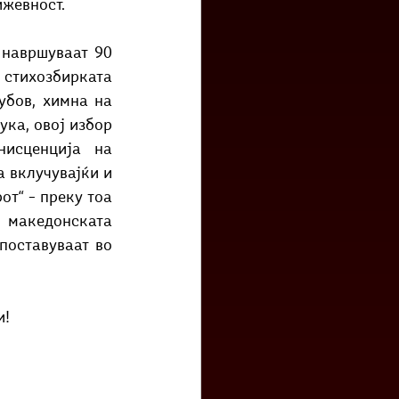
жевност. 
 навршуваат 90 
стихозбирката 
бов, химна на 
ка, овој избор 
исценција на 
 вклучувајќи и 
т“ – преку тоа 
 македонската 
оставуваат во 
и!