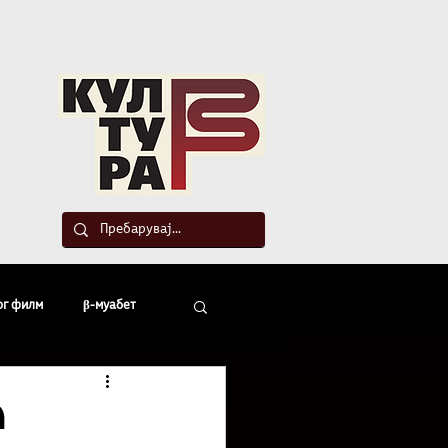
такт
ог филм
β-муабет
офски беседи
а