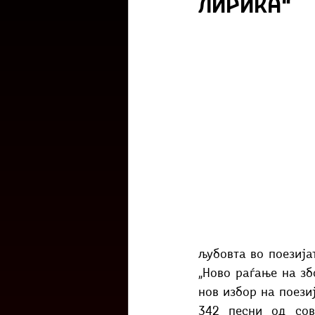
лирика“
Културоглед
Мелемузика
Тригер
Го зборевме ова?
љубовта во поезија
„Ново раѓање на зб
нов избор на поези
342 песни од сов