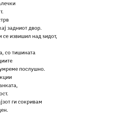
алечки
т.
стрв
кај задниот двор.
 се извишил над ѕидот,
а, со тишината
циите
 умреме послушно.
екции
анката,
ост.
јзот ги сокривам
ден.