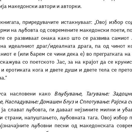
ија македонски автори и авторки. 
книгата, приредувачите истакнуваат: „Овој избор со
рми на љубовта од современите македонски поети, по
те се развиваат онака како што се развива самиот љ
на идеалниот драг/идеалната драга, па од чинот ког
ниот е (или барем се чини дека е) во прегратката на о
скажува со поетското Јас, за на крајот да се крунис
и еротиката кога и двете души и двете тела се прето
а.“
уса насловени како 
Вљубување, Тагување: Задоцне
, Насладување: Домашен блуз 
и 
Сплотување: Рајска с
ја слават љубовта, ги даваат нејзините милни и убав
и страни, напуштањето, љубовната тага. Овој избор п
ајзначајните љубовни песни од македонската соврем