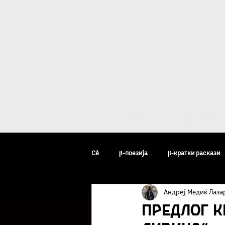
Дома
β - уметн
Сè
β-поезија
β-кратки раскази
Андреј Медиќ Лаза
β-уметник на неделата
β-факто
Предлог к