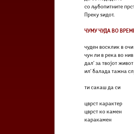
со љубопитните прс
Преку ѕидот.
ЧУМУ ЧУДА ВО ВРЕМЕ
чуден восклик в оч
чун ли в река во ни
дал’ за твојот живо
ил’ балада тажна с
ти сакаш да си
цврст карактер
цврст ко камен
каракамен 