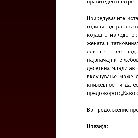
прави еден портрет
Приредувачите иста
години од раѓањето
којашто македонск
жената и татковина
совршено се надо
најзначајните љубов
десетина млади авто
вклучување може д
книжевност и да се
предговорот: „Како 
Во продолжение про
Поезија: 