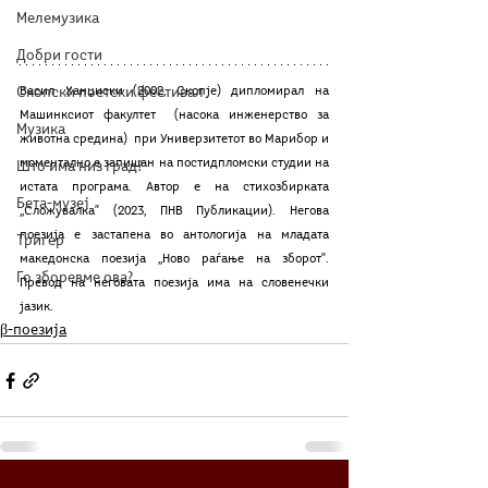
Мелемузика
Добри гости
Скопски поетски фестивал
Васил Ханџиски (2002, Скопје) дипломирал на 
Машинксиот факултет  (насока инженерство за 
Музика
животна средина)  при Универзитетот во Марибор и 
моментално е запишан на постидпломски студии на 
Што има низ град?
истата програма. Автор е на стихозбирката 
Бета-музеј
,,Сложувалка” (2023, ПНВ Публикации). Негова 
поезија е застапена во антологија на младата 
Тригер
македонска поезија ,,Ново раѓање на зборот”. 
Го зборевме ова?
Превод на неговата поезија има на словенечки 
јазик.
β-поезија