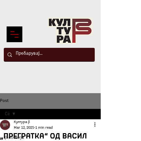
Post
Сè
Култура β
Сè
Mar 12, 2025
1 min read
„Прегратка“ од Васил
β-поезија