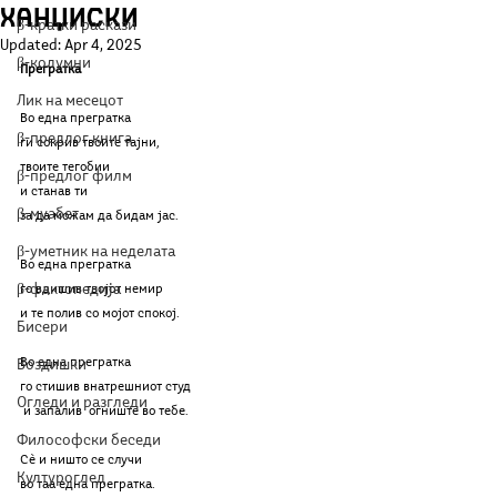
Ханџиски
β-кратки раскази
Updated:
Apr 4, 2025
β-колумни
Прегратка
Лик на месецот
Во една прегратка
β-предлог книга
ги сокрив твоите тајни,
твоите тегобии
β-предлог филм
и станав ти
β-муабет
за да можам да бидам јас.
β-уметник на неделата
Во една прегратка
β-фактопедија
го вдишив твојот немир
и те полив со мојот спокој.
Бисери
Во една прегратка
Воздишки
го стишив внатрешниот студ
Огледи и разгледи
 и запалив  огниште во тебе.
Философски беседи
Сѐ и ништо се случи
Културоглед
во таа една прегратка.