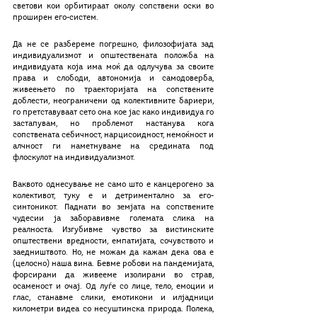
светови кои орбитираат околу сопствени оски во 
проширен его-систем.
Да не се разбереме погрешно, филозофијата зад 
индивидуализмот и општествената положба на 
индивидуата која има моќ да одлучува за своите 
права и слободи, автономија и самодоверба, 
живеењето по траекторијата на сопствените 
доблести, неограничени од колективните бариери, 
го претставуваат сето она кое јас како индивидуа го 
застапувам, но проблемот настанува кога 
сопствената себичност, нарцисоидност, немоќност и 
алчност ги наметнуваме на средината под 
флоскулот на индивидуализмот.
Ваквото однесување не само што е канцерогено за 
колективот, туку е и детриментално за его-
синтоникот. Паднати во земјата на сопствените 
чудесии ја заборавивме големата слика на 
реалноста. Изгубивме чувство за вистинските 
општествени вредности, емпатијата, сочувството и 
заедништвото. Но, не можам да кажам дека ова е 
(целосно) наша вина. Бевме робови на пандемијата, 
форсирани да живееме изолирани во страв, 
осаменост и очај. Од луѓе со лице, тело, емоции и 
глас, станавме слики, емотикони и илјадници 
километри видеа со несуштинска природа. Полека, 