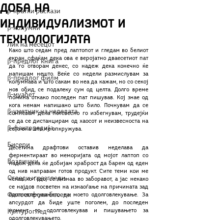
доба на
β-кратки раскази
индивидуализмот и
β-колумни
технологијата
Лик на месецот
Како што седам пред лаптопот и гледам во белиот 
екран, сфаќам дека ова е веројатно дваесетиот пат 
β-предлог книга
да го отворам денес, со надеж дека конечно ќе 
напишам нешто. Веќе со недели размислувам за 
β-предлог филм
колумнава и што сакам во неа да кажам, но со секој 
нов обид, се подалеку сум од целта. Долго време 
β-муабет
помина откако последен пат пишував. Кој знае од 
кога немам напишано што било. Почнувам да се 
β-уметник на неделата
сомневам дека потсвесно го избегнувам, трудејќи 
се да се дистанцирам од хаосот и неизвесноста на 
β-фактопедија
сето она што ме опкружува.
Бисери
Десетина драфтови оставив неделава да 
ферментираат во меморијата од мојот лаптоп со 
Воздишки
надеж дека ќе добијам храброст да барем од еден 
од нив направам готов продукт. Сите теми кои ме 
Огледи и разгледи
чекаа ко Годо, се лизнаа во заборавот, а јас некако 
се најдов посветен на изнаоѓање на причината зад 
Философски беседи
одолговлекувањето на моето одолговлекување. За 
апсурдот да биде уште поголем, до последен 
момент го одолговлекував и пишувањето за 
Културоглед
одолговлекувањето.