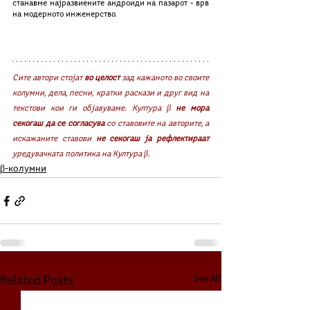
станавме најразвиените андроиди на пазарот - врв 
на модерното инженерство.
Сите автори стојат 
во целост
 зад кажаното во своите 
колумни, дела, песни, кратки раскази и друг вид на 
текстови кои ги објавуваме. Култура β 
не мора 
секогаш да се согласува
 со ставовите на авторите, а 
искажаните ставови 
не секогаш ја рефлектираат
уредувачката политика на Култура β. 
β-колумни
See All
Related Posts