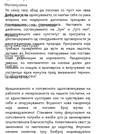
Мелемузика
По секој свој обид да посочам со прст кон оваа 
Добри гости
девијација на однесувањето, се наоѓам себе со рака 
вперена кон модерните дигитални трендови и 
последиците на пандемијата. Наставата на 
Скопски поетски фестивал
далечина, состанувањето на „Зум“ и „Гугл мит“, 
видеоповиците како супститут за прегратка и 
Музика
дистанцирањето од секојдневните одговорности ја 
репрограмираа нашата природа. Програмата која 
Што има низ град?
требаше привремено да врти за наша заштита, 
заглави во бесконечено повторување кое постави 
Бета-музеј
нови дефиниции за нормалното. Пандемијата 
заврши, но менталитетот на носење долен дел 
Тригер
пижами со кошула и вратоврска и вклучување на 
состаноци една минутка пред закажаниот термин, 
Го зборевме ова?
останаа со нас. 
Ирационалното и потсвесното одолговлекување на 
работите и несериозноста на нашите постапки, не 
се единствените нуспојави кои ги чувствувам кај 
себе и опкружувањето. Всушност нова пандемија 
која зазема се поголем број жртви е 
индивидуализмот. Станавме толку фокусирани на 
сопствените потреби и желби што ја занемаривме 
општествената благосостојба. Колективната свест ја 
заменивме со ламтежење до недоглед. Впрочем 
немаме колектив, туку безброј индивидуални 