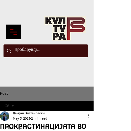
Post
Сè
Дамјан Златановски
Сè
May 3, 2023
2 min read
Прокрастинацијата во
β-поезија