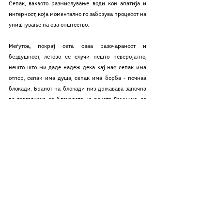
Сепак, ваквото размислување води кон апатија и 
интерност, која моментално го забрзува процесот на 
уништување на ова општество. 
Меѓутоа, покрај сета оваа разочараност и 
бездушност, летово се случи нешто неверојатно, 
нешто што ми даде надеж дека кај нас сепак има 
отпор, сепак има душа, сепак има борба - почнаа 
блокади. Бранот на блокади низ државава започна 
во гевгелиско, со блокадата на реката Дошница, со 
цел да не се дозволи планираната изградба на 
хидроцентрала. Граѓаните се собираа секој ден и 
во буквална смисла на зборот го блокираа патот. По 
72 дена отпор, механизацијата од Дошница успешно 
се повлече. Брзо по тоа започна блокада во Љубојно 
против голосекот на дрвата над селото, која сѐ уште 
активно трае, после повеќе од два месеци. Уште 
една успешна блокада беше онаа од страна на 
граѓанската иницијатива „Стоп за Вардариште“, 
која повеќе од месец дена секојдневно 