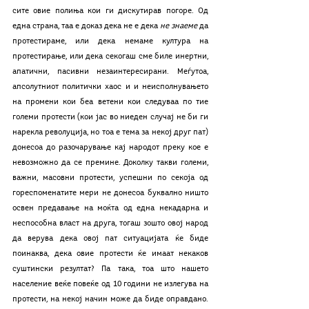
сите овие полиња кои ги дискутирав погоре. Од 
една страна, таа е доказ дека не е дека 
не знаеме 
да 
протестираме, или дека немаме култура на 
протестирање, или дека секогаш сме биле инертни, 
апатични, пасивни незаинтересирани. Меѓутоа, 
апсолутниот политички хаос и и неисполнувањето 
на промени кои беа ветени кои следуваа по тие 
големи протести (кои јас во ниеден случај не би ги 
нарекла револуција, но тоа е тема за некој друг пат) 
донесоа до разочарување кај народот преку кое е 
невозможно да се премине. Доколку такви големи, 
важни, масовни протести, успешни по секоја од 
гореспоменатите мери не донесоа буквално ништо 
освен предавање на моќта од една некадарна и 
неспособна власт на друга, тогаш зошто овој народ 
да верува дека овој пат ситуацијата ќе биде 
поинаква, дека овие протести ќе имаат некаков 
суштински резултат? Па така, тоа што нашето 
население веќе повеќе од 10 години не излегува на 
протести, на некој начин може да биде оправдано. 