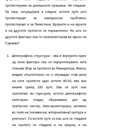
протестирање за домашните прашања. Не гледаме. 
Па така, ситуацијата е следна: истите луѓе што 
протестираат за македонски проблеми, 
протестираат и за Палестина. Бројките и на едните 
и на другите протести се поразителни. Но, што со 
другите фактори кои ги прокоментирав во однос на 
Сараево?
Демографска структура - ова е веројатно еден 
од оние фактори кои се најкритикувани кога 
станува збор за протести во Македонија. Имено, 
владее општопознат, но и оправдан став дека 
на сите протести одат истите 40-50, еве, ако 
имаме среќа, 100 луѓе. Ова се луѓе кои 
припаѓаат во горе-долу истите демографски 
категории: млади, образовани, дел од 
граѓански сектор, лево-ориентирани, активни 
во поле на (независна, алтернативна) култура и 
уметност. Со истите луѓе со кои што се гледаме 
на протест, се гледаме и на свирка, и на 