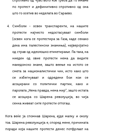
спротивно од чувството кое треба да го имаме 
по протест и дефинитивно спрoтивно од она 
што го осетив во неделата во Сараево. 
Симболи - освен транспаренти, на нашите 
протести најчесто недостасуваат симболи 
(освен кога се протестира за Газа, каде секако 
дека има палестински знамиња), најверојатно 
од страв од идеолошко етикетирање. Па така, на 
ниеден од овие протести нема да видите 
македонско знаме, зашто веење на истото се 
смета за националистички чин, исто како што 
се избегнуваат и одредени бои кои се 
асоцирани со политички партии, како и 
паролата „Нема правда, нема мир“, зашто истата 
се асоцира со Шарена револуција, во чија 
сенка живеат сите протести оттогаш. 
Кога веќе ја спомнав Шарена, ајде малку и околу 
тоа. Шарена револуиција е, според мене, причината 
поради која нашите протести денес потфрлаат на 