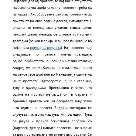
најголем дел од протестите кај нас е отсуството 
на било каква идеја како тие протести треба да 
изгледаат. Ако зборуваме само за протестите од 
почетокот на оваа година досега, ситуацијата е 
следна: во последниве ужасни, тешки, црни, 
пеколни десет месеци, се случија три големи 
трагедии (за кои Марија Велинова пишуваше во 
нејзината 
последна колумна
). На протестот кој 
следуваше по третата голема трагедија, 
односно убиството на Росица и нејзиниот татко, 
Андреј ми рече: „Калина, не е ли страшно што 
на секое твое доаѓање во Македонија одиме на 
некој протест?“. Одговорот е не, не е страшно, 
туку е 
престрашно
. Престрашно е затоа што 
одиме на протест не за да си ги бараме и 
браниме правата кои ни следуваат, туку затоа 
што одиме на протест бидејќи постојано се 
случуваат животоуништувачки трагедии. Тука 
се јавува и првиот логистички проблем со 
(најголем дел од) нашите протести - не знаеме 
за што протестираме, не знаеме што бараме. Се 