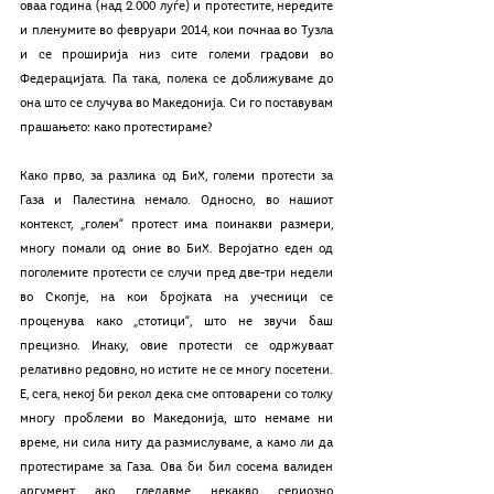
оваа година (над 2.000 луѓе) и протестите, нередите 
и пленумите во февруари 2014, кои почнаа во Тузла 
и се проширија низ сите големи градови во 
Федерацијата. Па така, полека се доближуваме до 
она што се случува во Македонија. Си го поставувам 
прашањето: како протестираме?
Како прво, за разлика од БиХ, големи протести за 
Газа и Палестина немало. Односно, во нашиот 
контекст, „голем“ протест има поинакви размери, 
многу помали од оние во БиХ. Веројатно еден од 
поголемите протести се случи пред две-три недели 
во Скопје, на кои бројката на учесници се 
проценува како „стотици“, што не звучи баш 
прецизно. Инаку, овие протести се одржуваат 
релативно редовно, но истите не се многу посетени. 
Е, сега, некој би рекол дека сме оптоварени со толку 
многу проблеми во Македонија, што немаме ни 
време, ни сила ниту да размислуваме, а камо ли да 
протестираме за Газа. Ова би бил сосема валиден 
аргумент ако гледавме некакво сериозно 