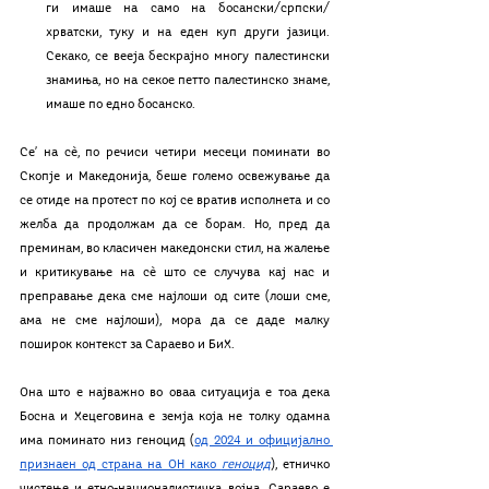
ги имаше на само на босански/српски/
хрватски, туку и на еден куп други јазици. 
Секако, се вееја бескрајно многу палестински 
знамиња, но на секое петто палестинско знаме, 
имаше по едно босанско.
Се’ на сѐ, по речиси четири месеци поминати во 
Скопје и Македонија, беше големо освежување да 
се отиде на протест по кој се вратив исполнета и со 
желба да продолжам да се борам. Но, пред да 
преминам, во класичен македонски стил, на жалење 
и критикување на cѐ што се случува кај нас и 
преправање дека сме најлоши од сите (лоши сме, 
ама не сме најлоши), мора да се даде малку 
поширок контекст за Сараево и БиХ. 
Она што е најважно во оваа ситуација е тоа дека 
Босна и Хецеговина е земја која не толку одамна 
има поминато низ геноцид (
од 2024 и официјално 
признаен од страна на ОН како 
геноцид
), етничко 