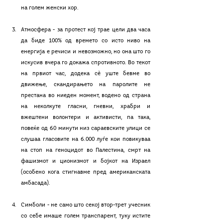
на голем женски хор. 
Атмосфера - за протест кој трае цели два часа 
да биде 100% од времето со исто ниво на 
енергија е речиси и невозможно, но она што го 
искусив вчера го докажа спротивното. Во текот 
на првиот час, додека сѐ уште бевме во 
движење, скандирањето на паролите не 
престана во ниеден момент, водено од страна 
на неколкуте гласни, гневни, храбри и 
вжештени волонтери и активисти, па така, 
повеќе од 60 минути низ сараевските улици се 
слушаа гласовите на 6.000 луѓе кои повикуваа 
на стоп на геноцидот во Палестина, смрт на 
фашизмот и ционизмот и бојкот на Израел 
(особено кога стигнавме пред американската 
амбасада). 
Симболи - не само што секој втор-трет учесник 
со себе имаше голем транспарент, туку истите 