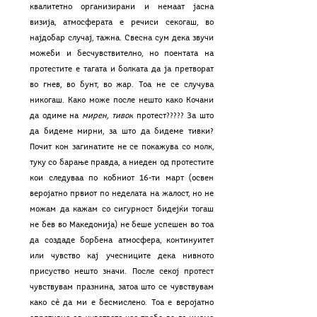
квалитетно организирани и немаат јасна 
визија, атмосферата е речиси секогаш, во 
најдобар случај, тажна. Свесна сум дека звучи 
можеби и бесчувствително, но поентата на 
протестите е тагата и болката да ја претворат 
во гнев, во бунт, во жар. Тоа не се случува 
никогаш. Како може после нешто како Кочани 
да одиме на 
мирен, тивок
 протест????? За што 
да бидеме мирни, за што да бидеме тивки? 
Почит кон загинатите не се покажува со молк, 
туку со барање правда, а ниеден од протестите 
кои следуваа по кобниот 16-ти март (освен 
веројатно првиот по неделата на жалост, но не 
можам да кажам со сигурност бидејќи тогаш 
не бев во Македонија) не беше успешен во тоа 
да создаде борбена атмосфера, континуитет 
или чувство кај учесниците дека нивното 
присуство нешто значи. После секој протест 
чувствувам празнина, затоа што се чувствувам 
како cѐ да ми е бесмислено. Тоа е веројатно 