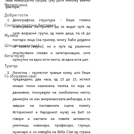
оваа неверојатна бројка, туку уште неколку важни 
Мелемузика
фактори: 
Добри гости
Демографска структура - беше големо 
Скопски поетски фестивал
освежување на протест да се видат луѓе од 
сите возрасни групи, од мали деца, па сѐ до 
Музика
постари лица (на пример, многу баби дојдени 
Што има низ град?
со своите внуки), но и луѓе од различни 
општествени слоеви и категоризации, сите 
Бета-музеј
присутни на едно исто место, за една иста цел. 
Тригер
Логистка - протестот траеше колку што беше 
Го зборевме ова?
предвидено, два часа, од 13 до 15, истиот 
имаше точно назначена патека по која се 
движевме, почнувајќи на симболично место, 
движејќи се кон американската амбасада, а се 
заврши на поставената сцена помеѓу 
Историскиот и Народниот музеј на БиХ со 
говори и настапи на повеќе активисти, 
уметници, новинари, професори, глумци, 
музичари и со изведба на 
Bella Ciao 
од страна 