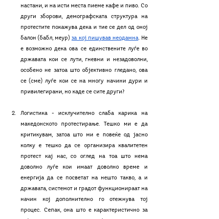
настани, и на исти места пиеме кафе и пиво. Со 
други зборови, демографската структура на 
протестите покажува дека и тие се дел од оној 
балон (бабл, меур) 
за кој пишував неодамна
. Не 
е возможно дека ова се единствените луѓе во 
државата кои се лути, гневни и незадоволни, 
особено не затоа што објективно гледано, ова 
се (сме) луѓе кои се на многу начини дури и 
привилегирани, но каде се сите други? 
Логистика - исклучително слаба карика на 
македонското протестирање. Тешко ми е да 
критикувам, затоа што ми е повеќе од јасно 
колку е тешко да се организира квалитетен 
протест кај нас, со оглед на тоа што нема 
доволно луѓе кои имаат доволно време и 
енергија да се посветат на нешто такво, а и 
државата, системот и градот функционираат на 
начин кој дополнително го отежнува тој 
процес. Сепак, она што е карактеристично за 