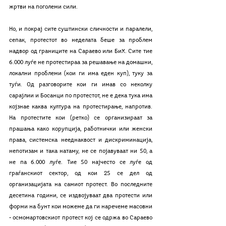
жртви на поголеми сили. 
Но, и покрај сите суштински сличности и паралели, 
сепак, протестот во неделата беше за проблем 
надвор од границите на Сараево или БиХ. Сите тие 
6.000 луѓе не протестираа за решавање на домашни, 
локални проблеми (кои ги има еден куп), туку за 
туѓи. Од разговорите кои ги имав со неколку 
сарајлии и Босанци по протестот, не е дека тука има 
којзнае каква култура на протестирање, напротив. 
На протестите кои (ретко) се организираат за 
прашања како корупција, работнички или женски 
права, системска нееднаквост и дискриминација, 
непотизам и така натаму, не се појавуваат ни 50, а 
не па 6.000 луѓе. Тие 50 најчесто се луѓе од 
граѓанскиот сектор, од кои 25 се дел од 
организацијата на самиот протест. Во последните 
десетина години, се издвојуваат два протести или 
форми на бунт кои можеме да ги наречеме масовни 
- осмомартовскиот протест кој се одржа во Сараево 