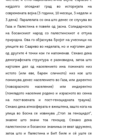
чистење и етно-националистичка војна. Сараево е 
најдолго опседнат град во историјата на 
современата војна (3 години, 10 месеци, 3 недели и 
3 дена). Паралелата со она што денес се случува во 
Газа и Палестина е повеќе од јасна. Солидарноста 
на босанскиот народ со палестинскиот е оттука 
природна. Ова го објаснува бројот на учесници на 
улиците во Саарево во неделата, но и најголем дел 
од другите 4 точки кои ги напоменав. Секако дека 
демографската структура е разновидна, затоа што 
најголем дел од населението има поминато низ 
истото (или еве, барем сличното) низ кое што 
поминува денес населението во Газа, или директно 
(повозрасното население) или индиректно 
(помладото населние родено и израсното во сенка 
на пост-воената и пост-геноцидната траума). 
Секако дека атмосферата е вжештена, зашто кога на 
улица во Босна се извикува „Стоп за геноцидот“, 
знаеме што значи тоа геноцид. Секако дека 
палестински и босански знамиња се веат здружено, 
затоа што и Палестина и БиХ биле и сѐ уште се 