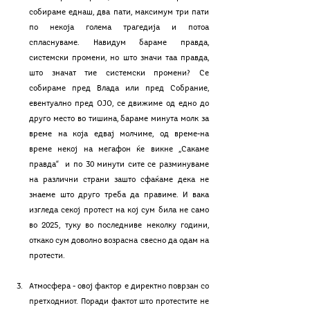
собираме еднаш, два пати, максимум три пати 
по некоја голема трагедија и потоа 
спласнуваме. Навидум бараме правда, 
системски промени, но што значи таа правда, 
што значат тие системски промени? Се 
собираме пред Влада или пред Собрание, 
евентуално пред ОЈО, се движиме од едно до 
друго место во тишина, бараме минута молк за 
време на која едвај молчиме, од време-на 
време некој на мегафон ќе викне „Сакаме 
правда“  и по 30 минути сите се разминуваме 
на различни страни зашто сфаќаме дека не 
знаеме што друго треба да правиме. И вака 
изгледа секој протест на кој сум била не само 
во 2025, туку во последниве неколку години, 
откако сум доволно возрасна свесно да одам на 
протести. 
Атмосфера - овој фактор е директно поврзан со 
претходниот. Поради фактот што протестите не 