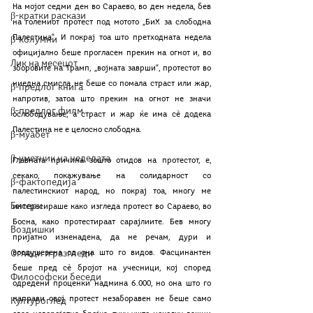
На мојот седми ден во Сараево, во ден недела, бев 
β-кратки раскази
на големиот протест под мотото „БиХ за слободна 
Палестина“. И покрај тоа што претходната недела 
β-колумни
официјално беше прогласен прекин на огнот и, во 
Лик на месецот
зборовите на Трамп, „војната заврши“, протестот во 
ниедна смисла не беше со помала страст или жар, 
β-предлог книга
напротив, затоа што прекин на огнот не значи 
β-предлог филм
ослободување, а страст и жар ќе има сѐ додека 
Палестина не е целосно слободна. 
β-муабет
β-уметник на неделата
Главната причина зошто отидов на протестот, е, 
секако, покажување на солидарност со 
β-фактопедија
палестинскиот народ, но покрај тоа, многу ме 
Бисери
интересираше како изгледа протест во Сараево, во 
Босна, како протестираат сарајлиите. Бев многу 
Воздишки
пријатно изненадена, да не речам, дури и 
Огледи и разгледи
воодушевена од она што го видов. Фасцинантен 
беше пред сѐ бројот на учесници, кој според 
Философски беседи
одредени проценки надмина 6.000, но она што го 
направи овој протест незаборавен не беше само 
Културоглед