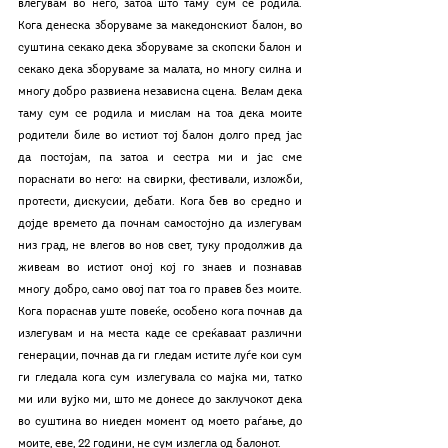
влегувам во него, затоа што таму сум се родила. 
Кога денеска зборуваме за македонскиот балон, во 
суштина секако дека зборуваме за скопски балон и 
секако дека зборуваме за малата, но многу силна и 
многу добро развиена независна сцена. Велам дека 
таму сум се родила и мислам на тоа дека моите 
родители биле во истиот тој балон долго пред јас 
да постојам, па затоа и сестра ми и јас сме 
пораснати во него: на свирки, фестивали, изложби, 
протести, дискусии, дебати. Кога бев во средно и 
дојде времето да почнам самостојно да излегувам 
низ град, не влегов во нов свет, туку продолжив да 
живеам во истиот оној кој го знаев и познавав 
многу добро, само овој пат тоа го правев без моите. 
Кога пораснав уште повеќе, особено кога почнав да 
излегувам и на места каде се среќаваат различни 
генерации, почнав да ги гледам истите луѓе кои сум 
ги гледала кога сум излегувала со мајка ми, татко 
ми или вујко ми, што ме донесе до заклучокот дека 
во суштина во ниеден момент од моето раѓање, до 
моите, еве, 22 години, не сум излегла од балонот. 