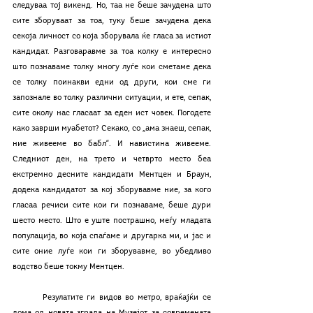
следуваа тој викенд. Но, таа не беше зачудена што 
сите зборуваат за тоа, туку беше зачудена дека 
секоја личност со која зборувала ќе гласа за истиот 
кандидат. Разговаравме за тоа колку е интересно 
што познаваме толку многу луѓе кои сметаме дека 
се толку поинакви едни од други, кои сме ги 
запознале во толку различни ситуации, и ете, сепак, 
сите околу нас гласаат за еден ист човек. Погодете 
како заврши муабетот? Секако, со „ама знаеш, сепак, 
ние живееме во бабл“. И навистина живееме. 
Следниот ден, на трето и четврто место беа 
екстремно десните кандидати Ментцен и Браун, 
додека кандидатот за кој зборувавме ние, за кого 
гласаа речиси сите кои ги познаваме, беше дури 
шесто место. Што е уште пострашно, меѓу младата 
популација, во која спаѓаме и другарка ми, и јас и 
сите оние луѓе кои ги зборувавме, во убедливо 
водство беше токму Ментцен. 
	Резулатите ги видов во метро, враќајќи се 