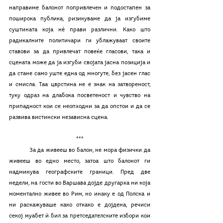
направиме балонот попривлечен и подостапен за 
поширока публика, ризикуваме да ја изгубиме 
суштината која нè прави различни. Како што 
радикалните политичари ги ублажуваат своите 
ставови за да привлечат повеќе гласови, така и 
сцената може да ја изгуби својата јасна позиција и 
да стане само уште една од многуте, без јасен глас 
и смисла. Таа цврстина не е знак на затвореност, 
туку одраз на длабока посветеност и чувство на 
припадност кои се неопходни за да опстои и да се 
развива вистински независна сцена.
***
	За да живееш во балон, не мора физички да 
живееш во едно место, затоа што балонот ги 
надминува географските граници. Пред две 
недели, на гости во Варшава дојде другарка ни која 
моментално живее во Рим, но инаку е од Полска и 
ни раскажуваше како откако е дојдена, речиси 
секој муабет ѝ бил за претседателските избори кои 