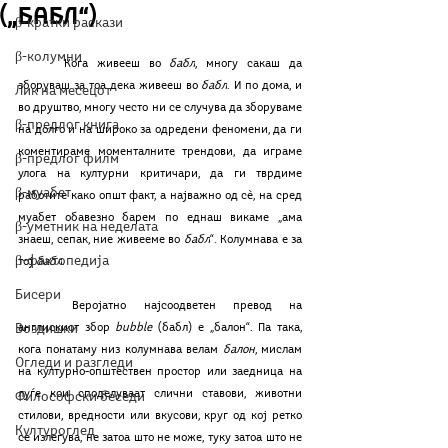
(„бабл“)
β-кратки раскази
β-колумни
	Кога живееш во 
бабл
, многу сакаш да 
зборуваш за тоа дека живееш во 
бабл
. И по дома, и 
Лик на месецот
во друштво, многу често ни се случува да зборуваме 
β-предлог книга
на долго и на широко за одредени феномени, да ги 
коментираме моменталните трендови, да играме 
β-предлог филм
улога на културни критичари, да ги тврдиме 
β-муабет
работите како општ факт, а најважно од сè, на сред 
муабет обавезно барем по еднаш викаме „ама 
β-уметник на неделата
знаеш, сепак, ние живееме во 
бабл
“. Колумнава е за 
β-фактопедија
тој 
бабл
.
Бисери
	Веројатно најсоодветен превод на 
Воздишки
англискиот збор 
bubble 
(бабл) е „балон“. Па така, 
кога понатаму низ колумнава велам 
балон
, мислам 
Огледи и разгледи
на културно-општествен простор или заедница на 
луѓе кои споделуваат слични ставови, животни 
Философски беседи
стилови, вредности или вкусови, круг од кој ретко 
Културоглед
се излегува, не затоа што не може, туку затоа што не 