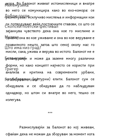
мора. Во балонот живеат истомисленици и внатре 
Мелемузика
во него се комуницира како во ехо-комора: се 
Добри гости
разменуваат исклучиво мислења и информации кои 
ги потврдуваат веќе постоечките ставови, со што се 
Скопски поетски фестивал
зајакнува чувството дека она кое го мислиме и 
Музика
сакаме, она во кое уживаме и она во кое веруваме е 
правилното нешто, затоа што секој околу нас го 
Што има низ град?
мисли, сака, ужива и верува во истото. Балонот не е 
Бета-музеј
универзален и може да заземе многу различни 
форми, но како концепт најчесто се користи при 
Тригер
анализа и критика на современите урбани, 
Го зборевме ова?
неолиберални (културни) елити. Балонот сум се 
обидувала и се обидувам да го набљудувам 
однадвор, но штом си внатре во него, тешко се 
излегува.
***
	Размислувајќи за балонот во кој живеам, 
сфаќам дека не можам да зборувам за момент кога 