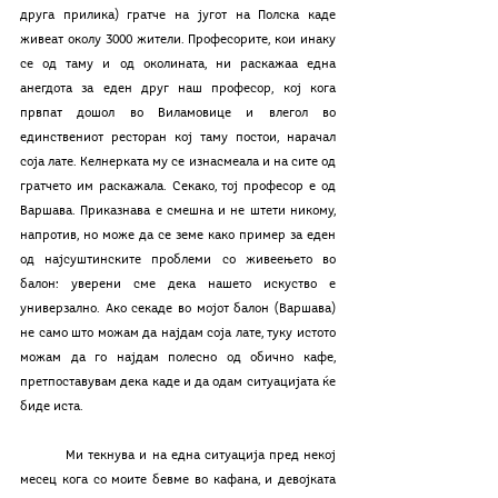
друга прилика) гратче на југот на Полска каде 
живеат околу 3000 жители. Професорите, кои инаку 
се од таму и од околината, ни раскажаа една 
анегдота за еден друг наш професор, кој кога 
првпат дошол во Виламовице и влегол во 
единствениот ресторан кој таму постои, нарачал 
соја лате. Келнерката му се изнасмеала и на сите од 
гратчето им раскажала. Секако, тој професор е од 
Варшава. Приказнава е смешна и не штети никому, 
напротив, но може да се земе како пример за еден 
од најсуштинските проблеми со живеењето во 
балон: уверени сме дека нашето искуство е 
универзално. Ако секаде во мојот балон (Варшава) 
не само што можам да најдам соја лате, туку истото 
можам да го најдам полесно од обично кафе, 
претпоставувам дека каде и да одам ситуацијата ќе 
биде иста. 
	Ми текнува и на една ситуација пред некој 
месец кога со моите бевме во кафана, и девојката 