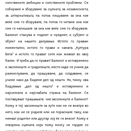
сопствените амбиции и сопствените проблеми. Се 
собираме и зборуваме за 
сцената
, за 
независноста
, 
за 
алтернативата
, па потоа пишуваме за она кое 
веќе сме го зборувале, па потоа го читаме она кое 
сме го напишале за она кое веќе сме го зборувале. 
Балонот станува и подмет и предмет, и субјект и 
објект на нашето делување. Истото го правам 
моментално, истото го прави и самата „Култура 
Бета“ и истото го прават сите кои живеат во овој 
балон. И треба да го прават! Балонот е истовремено 
и засолниште и градилиште, место каде се учиме да 
размислуваме, да прашуваме, да создаваме, се 
учиме како да бидеме дел од нешто. Но, токму ова 
бидување „дел од нешто“ е истовремено и 
најсилната и најслабата страна на балонот. Се 
поставуваат прашањата: 
чие 
засолниште е балонот? 
Колку е тој засолниште за луѓе кои не се внатре во 
него, кои не се родиле или не пораснале таму, кои 
немаат родител или другар кој ќе ги внесе? Колку е 
отворена сцената која толку многу се гордее со 