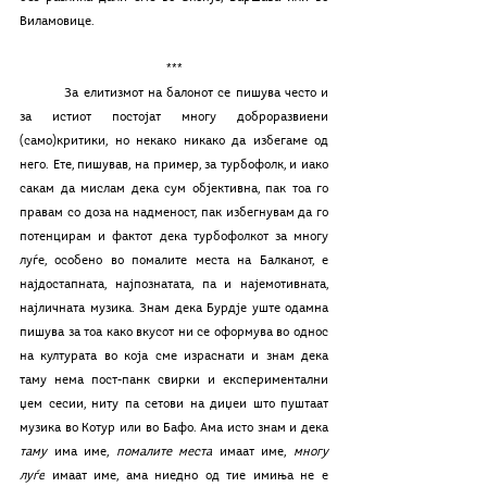
Виламовице. 
***
	За елитизмот на балонот се пишува често и 
за истиот постојат многу доброразвиени 
(само)критики, но некако никако да избегаме од 
него. Ете, пишував, на пример, за турбофолк, и иако 
сакам да мислам дека сум објективна, пак тоа го 
правам со доза на надменост, пак избегнувам да го 
потенцирам и фактот дека турбофолкот за многу 
луѓе, особено во помалите места на Балканот, е 
најдостапната, најпознатата, па и најемотивната, 
најличната музика. Знам дека Бурдје уште одамна 
пишува за тоа како вкусот ни се оформува во однос 
на културата во која сме израснати и знам дека 
таму нема пост-панк свирки и експериментални 
џем сесии, ниту па сетови на диџеи што пуштаат 
музика во Котур или во Бафо. Ама исто знам и дека 
таму 
има име, 
помалите места
 имаат име, 
многу 
луѓе
 имаат име, ама ниедно од тие имиња не е 