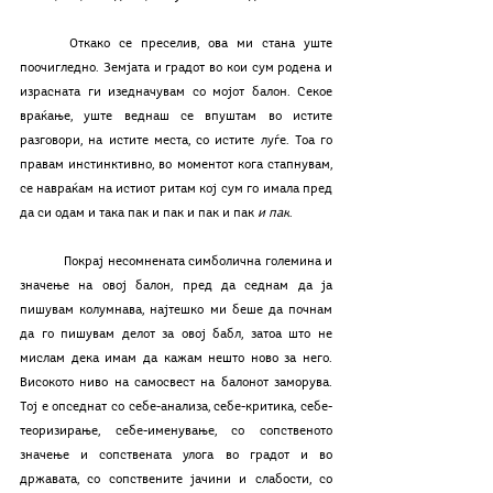
	Откако се преселив, ова ми стана уште 
поочигледно. Земјата и градот во кои сум родена и 
израсната ги изедначувам со мојот балон. Секое 
враќање, уште веднаш се впуштам во истите 
разговори, на истите места, со истите луѓе. Тоа го 
правам инстинктивно, во моментот кога стапнувам, 
се навраќам на истиот ритам кој сум го имала пред 
да си одам и така пак и пак и пак и пак 
и пак
.
	Покрај несомнената симболична големина и 
значење на овој балон, пред да седнам да ја 
пишувам колумнава, најтешко ми беше да почнам 
да го пишувам делот за овој бабл, затоа што не 
мислам дека имам да кажам нешто ново за него. 
Високото ниво на самосвест на балонот заморува. 
Тој е опседнат со себе-анализа, себе-критика, себе-
теоризирање, себе-именување, со сопственото 
значење и сопствената улога во градот и во 
државата, со сопствените јачини и слабости, со 