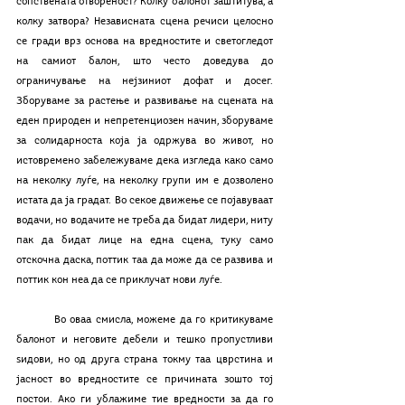
сопствената отвореност? Колку балонот заштитува, а 
колку затвора? Независната сцена речиси целосно 
се гради врз основа на вредностите и светогледот 
на самиот балон, што често доведува до 
ограничување на нејзиниот дофат и досег. 
Зборуваме за растење и развивање на сцената на 
еден природен и непретенциозен начин, зборуваме 
за солидарноста која ја одржува во живот, но 
истовремено забележуваме дека изгледа како само 
на неколку луѓе, на неколку групи им е дозволено 
истата да ја градат. Во секое движење се појавуваат 
водачи, но водачите не треба да бидат лидери, ниту 
пак да бидат лице на една сцена, туку само 
отскочна даска, поттик таа да може да се развива и 
поттик кон неа да се приклучат нови луѓе. 
	Во оваа смисла, можеме да го критикуваме 
балонот и неговите дебели и тешко пропустливи 
ѕидови, но од друга страна токму таа цврстина и 
јасност во вредностите се причината зошто тој 
постои. Ако ги ублажиме тие вредности за да го 