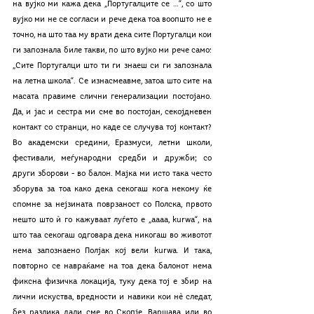
на вујко ми кажа дека „Португалците се …“, со што 
вујко ми не се согласи и рече дека тоа воопшто не е 
точно, на што таа му врати дека сите Португалци кои 
ги запознала биле такви, по што вујко ми рече само: 
„Сите Португалци што ти ги знаеш си ги запознала 
на летна школа“. Се изнасмеавме, затоа што сите на 
масата правиме слични генерализации постојано. 
Да, и јас и сестра ми сме во постојан, секојдневен 
контакт со странци, но каде се случува тој контакт? 
Во академски средини, Еразмуси, летни школи, 
фестивали, меѓународни средби и дружби; со 
други зборови - во балон. Мајка ми исто така често 
зборува за тоа како дека секогаш кога некому ќе 
спомне за нејзината поврзаност со Полска, првото 
нешто што ѝ го кажуваат луѓето е „аааа, kurwa“, на 
што таа секогаш одговара дека никогаш во животот 
нема запознаено Полјак кој вели kurwa. И така, 
повторно се навраќаме на тоа дека балонот нема 
фиксна физичка локација, туку дека тој е збир на 
лични искуства, вредности и навики кои нè следат, 
без разлика дали сме во Скопје, Варшава или во 