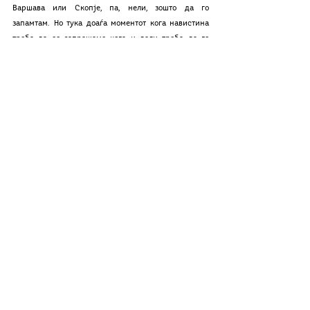
Варшава или Скопје, па, нели, зошто да го 
запамтам. Но тука доаѓа моментот кога навистина 
треба да се запрашаме кога и дали треба да го 
дупнеме балонот. Гледањето надвор од него не 
треба да се сведува само на препознавање на 
сопствените привилегии или на самокритика на 
личната надменост, затоа што и тогаш фокусот 
останува на нас самите. Вистинското дупнување се 
случува кога ќе направиме чекор назад, не за да ја 
напуштиме својата средина, туку за подобро да ја 
разбереме туѓата. Кога ќе престанеме само да 
зборуваме за „помали места“ или „некои луѓе“ и кога 
навистина ќе ги научиме нивните имиња - дури 
тогаш балонот навистина пука. 
***
	Веќе многу долго време забележувам дека 
губам една карактеристика која ја сметав за една 
од моите најсилни - оптимизмот. Се будам во страв. 
Се плашам пред секои избори, се плашам да 