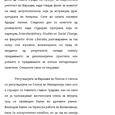
дома од новата зграда на Музејот за современата 
уметност во Варшава, каде гледав филм за животот 
на квир антропологинка која ја истражува драг 
културата во Америка. Сите во салата носевме 
Адидас патики. Следниот ден со колегите од 
универзитет, каде студирам програма која се 
нарекува 
Interdisciplinary Studies on Social Change
, 
на факултетот 
Artes Liberales
, разговаравме за тоа 
колку сме згрозени, вознемирени, но пред сè 
зачудени од резултатите, некаде помеѓу 
предавањето за деколонијални пристапи кон 
учењето и предавањето за етички методолошки 
практики. Смешките сами се пишуваат.
	Репутацијата за Варшава во Полска е слична 
со репутацијата на Скопје во Македонија, како што 
е случајот со повеќето главни градови, кои не само 
не ја прикажуваат вистинската слика за земјата, 
туку се своевиден балон во државни рамки. 
Викендов бевме на теренска работа во Виламовице, 
мало (и исклучително посебно, но за тоа во некоја 