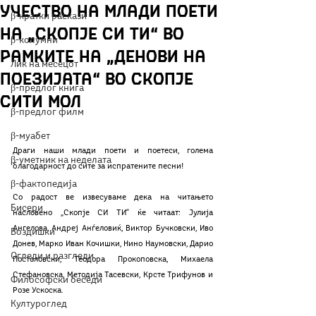
учество на млади поети
β-кратки раскази
на „Скопје СИ ТИ“ во
β-колумни
рамките на „Денови на
Лик на месецот
поезијата“ во Скопје
β-предлог книга
Сити Мол
β-предлог филм
β-муабет
Драги наши млади поети и поетеси, голема 
β-уметник на неделата
благодарност до сите за испратените песни!
β-фактопедија
Со радост ве извесуваме дека на читањето 
Бисери
насловено „Скопје СИ ТИ“ ќе читаат: Јулија 
Ангелова, Андреј Анѓеловиќ, Виктор Бучковски, Иво 
Воздишки
Донев, Марко Иван Кочишки, Нино Наумовски, Дарио 
Огледи и разгледи
Постоловски, Теодора Прокоповска, Михаела 
Стефановска, Методија Тасевски, Крсте Трифунов и 
Философски беседи
Розе Ускоска.
Културоглед