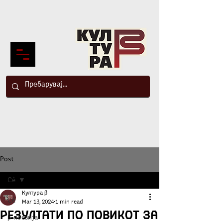
Post
Сè
Култура β
Сè
Mar 13, 2024
1 min read
Резултати по повикот за
β-поезија