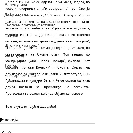
„Скопје СИ ТИ“ ќе се одржи на 24 март, недела, во 
Мелемузика
кафе-книжарницата „Литература.мк“ во Скопје 
Добри гости
Сити Мол, со почеток од 18:30 часот. Станува збор за 
настан за поддршка на младите поети почетници, 
Скопски поетски фестивал
за оние што можеби и не објавиле ништо досега, 
Музика
нудејќи им шанса да се претстават со поетско 
читање, во рамки на проектот „Денови на поезијата“, 
Што има низ град?
што ќе се одржи во периодот од 21 до 24 март, во 
организација на Скопје Сити Мол заедно со 
Бета-музеј
Фондацијата „Ацо Шопов Поезија“, филолошкиот 
Тригер
факултет „Блаже Конески“ ‒ Скопје, Сојузот на 
друштвата за македонски јазик и литература, ПНВ 
Го зборевме ова?
Публикации и Култура Бета, и ќе се состои од низа 
други настани за промоција на поезијата. 
Програмата во целост ќе биде објавена наскоро.
Ве очекуваме на убава дружба!
β-поезија