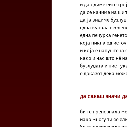
и да одиме сите тро
да се качиме на ши
да ја видиме бузлуџ
една купола вселен
една печурка гене
која никна од исто
и која е напуштена 
како и нас што нè 
бузлуџата и ние тук
е доказот дека може
да сакаш значи д
би те препознала ме
иако многу ти се сл