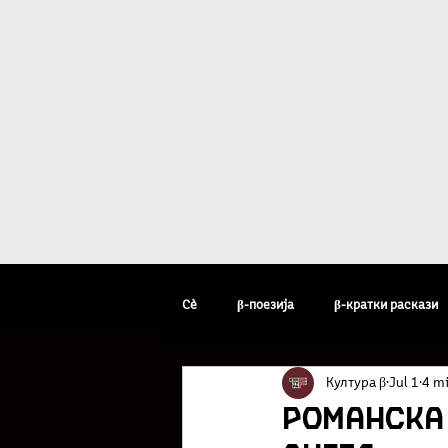
Дома
β - уметн
Сè
β-поезија
β-кратки раскази
Култура β
Jul 1
4 mi
β-уметник на неделата
β-факто
Романска 