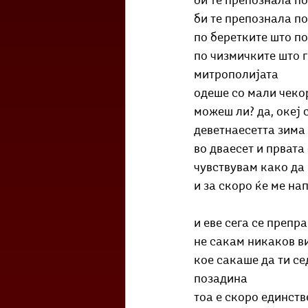
би те препознала по
би те препознала п
по беретките што по
по чизмичките што г
митрополијата
одеше со мали чеко
можеш ли? да, океј 
деветнаесетта зима 
во дваесет и првата
чувствувам како да
и за скоро ќе ме на
и еве сега се препр
не сакам никаков ви
кое сакаше да ти се
позадина
тоа е скоро единств