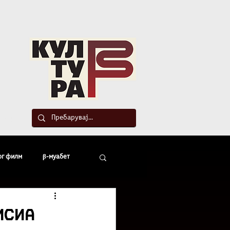
такт
ог филм
β-муабет
офски беседи
исиа