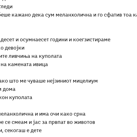
гледи
беше кажано дека сум меланхолична и го сфатив тоа к
адесет и осумнаесет години и коегзистираме
ко девојки
ните ливчиња на куполата
 на камената ивица
како што ме чуваше нејзиниот мицелиум
м дома
 кон куполата
 меланхолична и има очи како срна
ре се смеам и јас за првпат во животов
, секогаш е дете