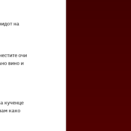
ридот на 
нестите очи 
но вино и 
на кученце
вам како 