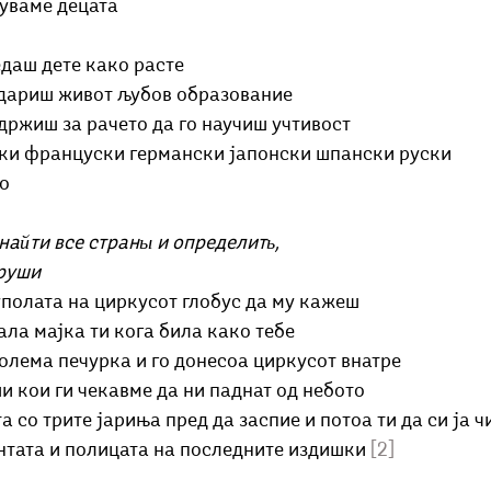
чуваме децата
едаш дете како расте
одариш живот љубов образование
 држиш за рачето да го научиш учтивост
ски француски германски јапонски шпански руски
но
найти все страны и определить,
груши
уполата на циркусот глобус да му кажеш
рала мајка ти кога била како тебе
олема печурка и го донесоа циркусот внатре
и кои ги чекавме да ни паднат од небото
та со трите јариња пред да заспие и потоа ти да си ја 
нтата и полицата на последните издишки 
[2]