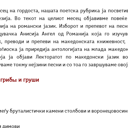
Добри гости
Скопски поетски фестивал
Музика
Што има 
ец на гордоста, нашата поетска рубрика ја посветив
зија. Во текот на целиот месец објавивме повеќе 
ија на романски јазик. Изборот и препевот на песни
дувачка Анисија Ангел од Романија која го изучув
к, преводи и препеви на македонската книжевност, 
рѓиоска ја приредија антологијата на млада македон
ја ја објави Лекторатот по македонски јазик во
аме токму нејзини песни и со тоа го завршуваме овој
т грибы и груши
еѓу бруталистички камени столбови и воронецовосин
и димови