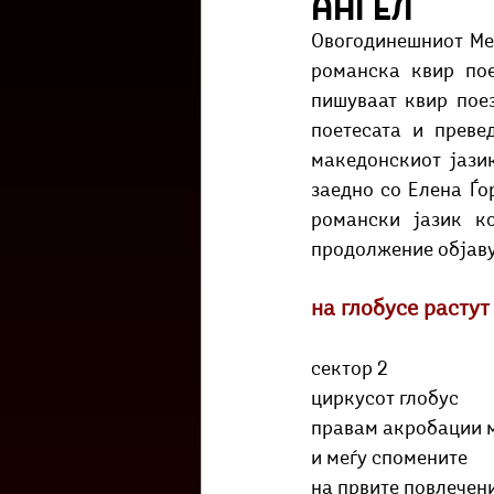
Ангел
Културоглед
Мелемузика
Овогодинешниот Мес
романска квир пое
пишуваат квир поез
Тригер
Го зборевме ова?
поетесата и преве
македонскиот јази
заедно со Елена Ѓо
романски јазик ко
продолжение објавув
на глобусе расту
сектор 2
циркусот глобус
правам акробации м
и меѓу спомените
на првите повлечен