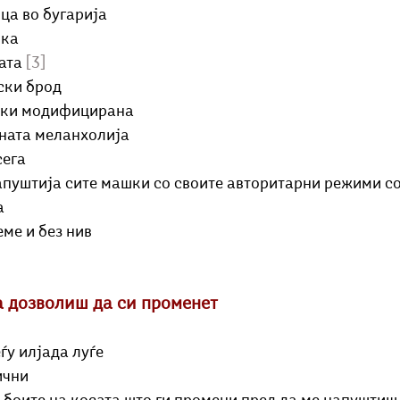
јца во бугарија
пка
ата 
[3]
ски брод
тски модифицирана
чната меланхолија
сега
напуштија сите машки со своите авторитарни режими со
а
ме и без нив
а дозволиш да си променет
ѓу илјада луѓе
ични