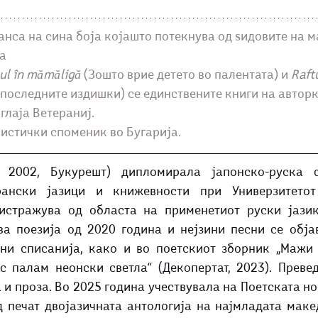
анса на сина боја којашто потекнува од ѕидовите на м
а
lul în mămăligă
 (Зошто врие детето во палентата) и 
Raftu
 последните издишки) се единствените книги на авторк
глаја Ветераниј.
листички споменик во Бугарија.
. 2002, Букурешт) дипломирала јапонско-руска ф
рански јазици и книжевности при Универзитетот 
истражува од областа на применетиот руски јазик
а поезија од 2020 година и нејзини песни се објав
ни списанија, како и во поетскиот зборник „Мажи с
ас палам неонски светла“ (Декопертат, 2023). Преве
и проза. Во 2025 година учествувала на Поетската ноќ
д печат двојазичната антологија на најмладата маке