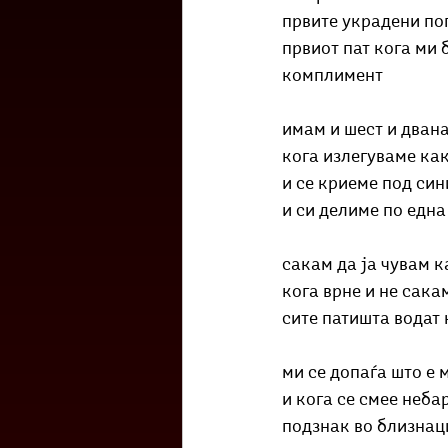
првите украдени по
првиот пат кога ми 
комплимент
имам и шест и дван
кога излегуваме ка
и се криеме под си
и си делиме по една
сакам да ја чувам 
кога врне и не сака
сите патишта водат
ми се допаѓа што е
и кога се смее неба
подзнак во близнаци