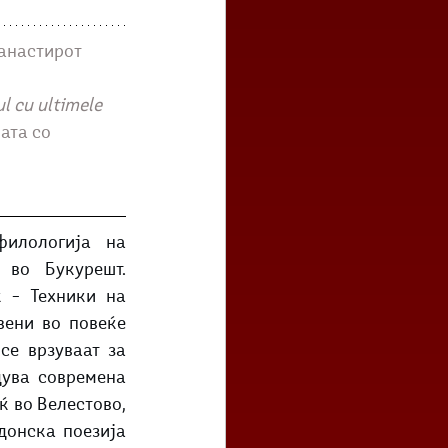
анастирот 
l cu ultimele 
ата со 
илологија на 
во Букурешт. 
 – Техники на 
ени во повеќе 
е врзуваат за 
дува современа 
 во Велестово, 
донска поезија 