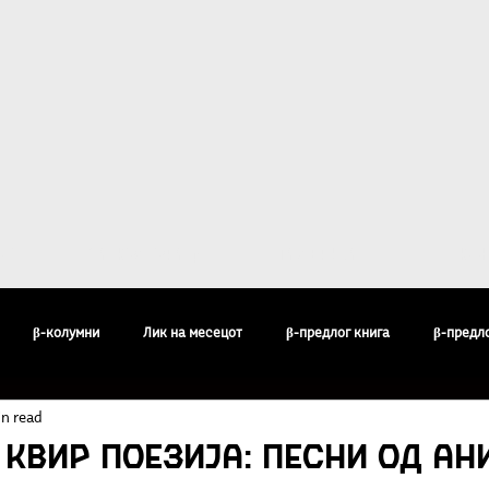
ост
За Култура β
Галерија
Кон
β-колумни
Лик на месецот
β-предлог книга
β-предл
n read
педија
Бисери
Воздишки
Огледи и разгледи
Филос
квир поезија: Песни од Ан