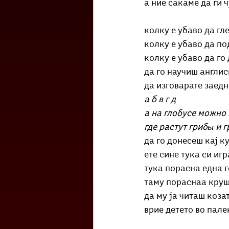
а ние сакаме да ги 
колку е убаво да гл
колку е убаво да п
колку е убаво да го
да го научиш англи
да изговарате заед
а б в г д
а на глобусе можно 
где растут грибы и 
да го донесеш кај к
ете сине тука си иг
тука порасна една г
таму пораснаа круш
да му ја читаш коза
врие детето во пале