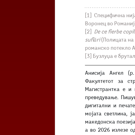
[1] 
 Специфична ниј
Воронец во Романиј
[2]  
De ce fierbe copi
suflări
 (Полицата на
романско потекло А
[3] Бузлуџа е брута
Анисија Ангел (р
Факултетот за ст
Магистрантка е и 
преведување. Пишув
дигитални и печате
мојата светлина, ј
македонска поезија 
а во 2026 излезе о