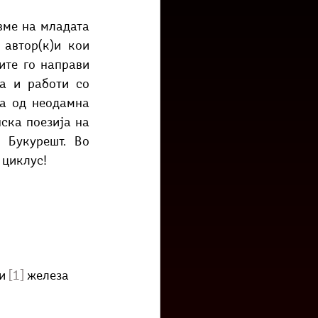
низ град?
Бета-музеј
ме на младата 
автор(к)и кои 
те го направи 
а и работи со 
а од неодамна 
ска поезија на 
 Букурешт. Во 
 циклус!
и 
[1]
 железа