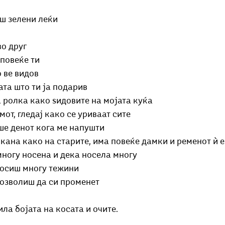
аш зелени леќи
во друг
 повеќе ти
 ве видов
ата што ти ја подарив
 ролка како ѕидовите на мојата куќа
мот, гледај како се уриваат сите
ше денот кога ме напушти
чкана како на старите, има повеќе дамки и ременот ѝ е
многу носена и дека носела многу
носиш многу тежини 
дозволиш да си променет
ила бојата на косата и очите.