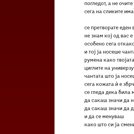
погледот, а не очите
сега на сликите им
се претворате еден 
не знам кој од вас е
особено сега откако
и тој ја носеше чант
румена како твојата
циглите на универзу
чантата што ја носе
сега кожата ѝ е збр
се гледа дека била 
да сакаш значи да 
да сакаш значи да 
и да се менуваш
како што си ја смен