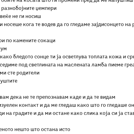
 боите на косата што ги промени пред да ме напуштиш
о разнобојните џемпери
веќе не ги носиш 
и носеше кога те водев да го гледаме зајдисонцето на 
ри по камените сокаци
сум
како бледото сонце ти ја осветлува топлата кожа и ср
 седиме под светлината на маслената ламба пиеме греа
 ми сте родители
пуштите
авам дека не те препознавам каде и да те видам
зуелен контакт и да ме гледаш како што го гледаше о
ди на градите и да ми остане како слика која си ја ста
еното нешто што остана исто