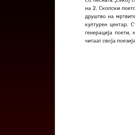
Со песната „Секој с
Културоглед
Мелемузика
на 2. Скопски поетс
друштво на мртвите
културен центар. С
Тригер
Го зборевме ова?
генерација поети,
читаат своја поезиј