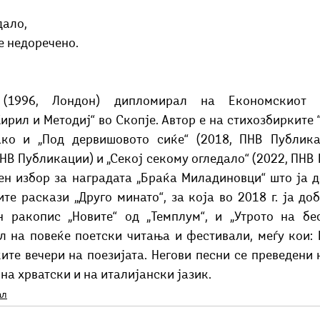
дало,
е недоречено.
(1996, Лондон) дипломирал на Економскиот ф
Кирил и Методиј“ во Скопје. Автор е на стихозбирките “
како и „Под дервишовото сиќе“ (2018, ПНВ Публикац
ПНВ Публикации) и „Секој секому огледало“ (2022, ПНВ 
сен избор за наградата „Браќа Миладиновци“ што ја д
те раскази „Друго минато“, за која во 2018 г. ја доб
 ракопис „Новите“ од „Темплум“, и „Утрото на бесс
ал на повеќе поетски читања и фестивали, меѓу кои: 
те вечери на поезијата. Негови песни се преведени н
 на хрватски и на италијански јазик.
ал