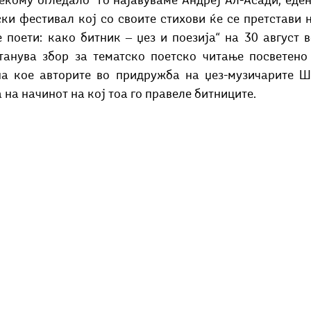
екому огледало“ го најавуваме Андреј Ал-Асади, еден
Добри гости
Скопски поетски фестивал
Музика
Што има 
ки фестивал кој со своите стихови ќе се претстави н
 поети: како битник ‒ џез и поезија“ на 30 август 
танува збор за тематско поетско читање посветено 
 на кое авторите во придружба на џез-музичарите Ш
а на начинот на кој тоа го правеле битниците.