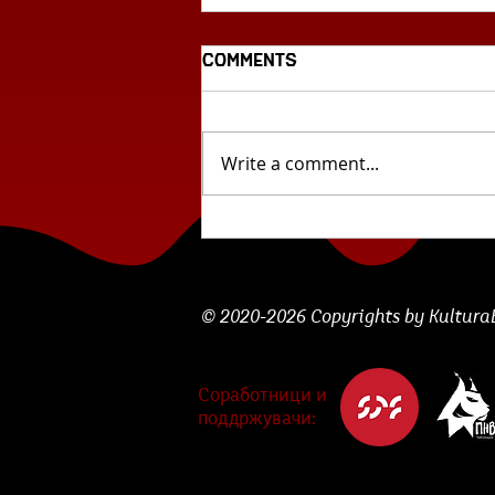
Comments
Write a comment...
Отскочна даска:
„Часовникот“ од Васја
Мицковски
© 2020-2026 Copyrights by KulturaBe
Соработници и
поддржувачи: