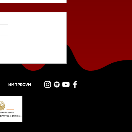
мелеонот во мене
тае“ од Борис
оновски
ИМПРЕСУМ