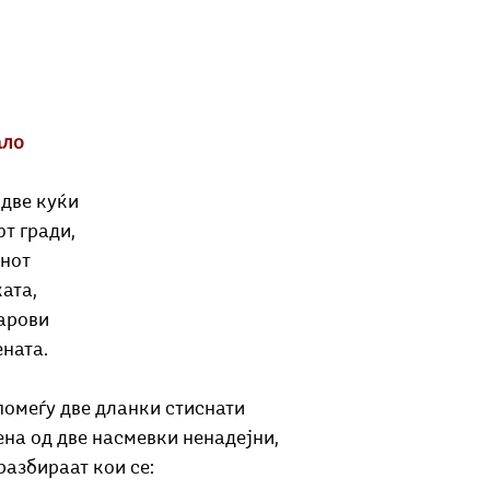
ало
 две куќи
т гради,
енот
ката,
парови
ената.
помеѓу две дланки стиснати
ена од две насмевки ненадејни,
разбираат кои се: