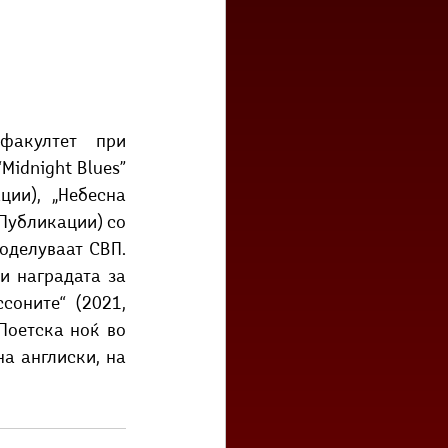
акултет при 
Midnight Blues” 
ии), „Небесна 
Публикации) со 
оделуваат СВП. 
и наградата за 
оните“ (2021, 
Поетска ноќ во 
а англиски, на 