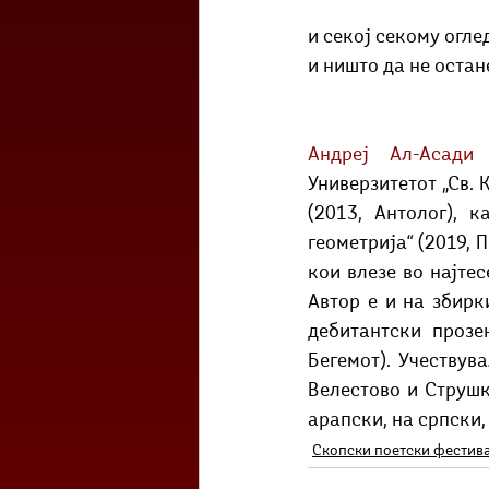
и секој секому огле
и ништо да не остан
Андреј Ал-Асади
 
Универзитетот „Св. 
(2013, Антолог), 
геометрија“ (2019, 
кои влезе во најте
Автор е и на збирки
дебитантски прозен
Бегемот). Учествув
Велестово и Струшки
арапски, на српски,
Скопски поетски фестив