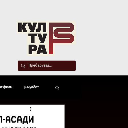
такт
ог филм
β-муабет
офски беседи
л-Асади