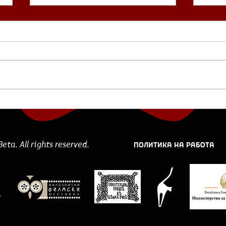
Отскочна даска:
„Ка
„Разбуди се, нешто се
меч
случува“ од Даница
Сим
Среткоска“
ПОЛИТИКА НА РАБОТА
ta. All rights reserved.