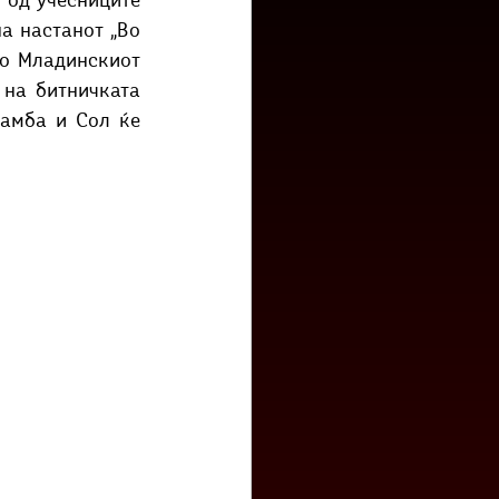
 од учесниците 
низ град?
Бета-музеј
а настанот „Во 
во Младинскиот 
на битничката 
амба и Сол ќе 