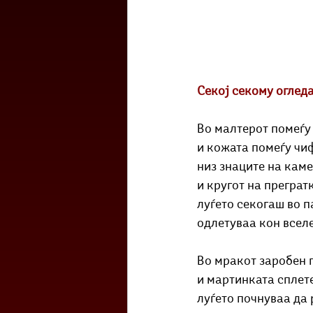
Секој секому оглед
Во малтерот помеѓу
и кожата помеѓу чиф
низ знаците на кам
и кругот на преграт
луѓето секогаш во 
одлетуваа кон всел
Во мракот заробен 
и мартинката сплет
луѓето почнуваа да 