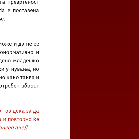
га превртеност 
а е поставена 
е. 
онормативно и 
дено младешко 
и утнувања, но 
о како таква и 
како ништо повеќе. Може да се зборува за тоа зошто и колку пати е употребен зборот 
 тоа дека за да 
о и повторно ќе 
тансеп акеД.