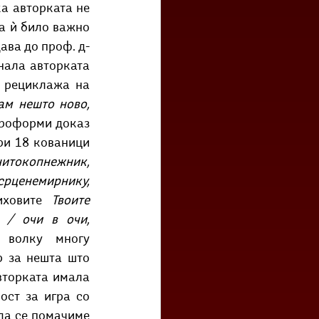
а авторката не 
а ѝ било важно 
ава до проф. д-
нала авторката 
 рециклажа на 
ам нешто ново, 
ороформи доказ 
ри 18 кованици 
итокопнежник, 
рценемирнику, 
иховите 
Твоите 
 / сите мои накиснати страници, / очи в очи, 
волку многу 
 за нешта што 
торката имала 
ост за игра со 
да се помачиме 