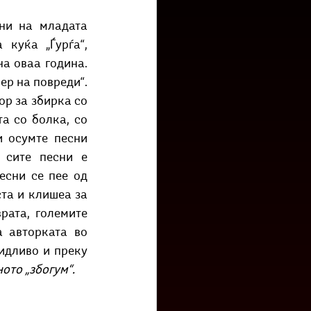
низ град?
Бета-музеј
куќа „Ѓурѓа“, 
а оваа година. 
р на повреди“. 
р за збирка со 
а со болка, со 
и осумте песни 
 сите песни е 
сни се пее од 
та и клишеа за 
ата, големите 
 авторката во 
идливо и преку 
ото „збогум“. 