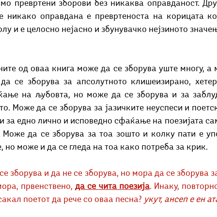
само превртени зборови без никаква оправданост. Дру
 е никако оправдана е превртеноста на корицата кој
лу и е целосно нејасно и збунувачко нејзиното значењ
да се зборува за апсолутното клишеизирано, хетер
ќање на љубовта, но може да се зборува и за заблу
. Може да се зборува за јазичките неуспеси и поетск
и за едно лично и исповедно сфаќање на поезијата сам
е, но може и да се гледа на тоа како потреба за крик. 
е зборува и да не се зборува, но мора да се зборува за
ора, првенствено, 
да се чита поезија
. Инаку, повторн
акал поетот да рече со оваа песна? 
укут, ансеп е ен а