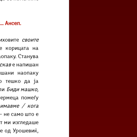
у… Ансеп.
иховите 
своите 
е корицата на 
опаку. Станува 
скав
 е напишан 
наопаку, како и двете песни со наслови што целосно им се напишани наопаку 
 тешко да ја 
ли 
Биди машко, 
ермеца помеѓу 
имавме / кога 
 – не само што е 
т ми изгледаше 
 од Урошевиќ, 