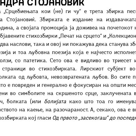
андра Стојановиќ
Добри гости
Скопски поетски фестивал
Музика
Што има 
а Стојановиќ. Збирката е издание на издавачката 
дина, а својата промоција ја доживеа на почетокот н
бјавените стихозбирки „Печат на срцето“ и „Колекционе
два наслови, така и овој ни покажува дека станува збо
зија и тоа љубовна поезија која е најчесто исполнет
солзи, со патетика. Сето ова е видливо во триесет 
страници во стихозбирката. Лирскиот субјект во
лката од љубовта, невозвратената љубов. Во сите пе
што е повреден и генерално е фокусиран на општи мес
ни во симболите на скршеното срце, заклучената вр
ч, болката (или 
болијата
 како што тоа го именува
вството на каење, на разочараност. А, секако, ова е в
озбирката кој гласи 
Од првото „засекогаш“ до последн