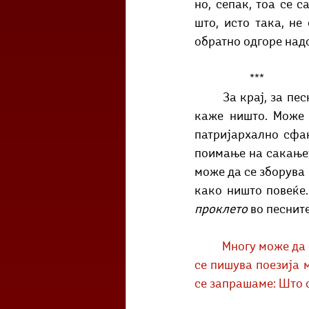
но, сепак, тоа се 
што, исто така, не
обратно одгоре надо
		***
	За крај, за песните од оваа книга може да се зборува уште многу, а може и да не се 
каже ништо. Може 
патријархално сфа
поимање на сакањето
може да се зборува 
проклето
 во песнит
Многу може да с
се пишува поезија м
се запрашаме: Што с