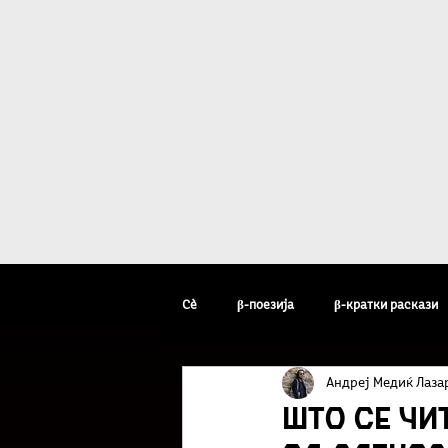
Дома
β - уметн
Сè
β-поезија
β-кратки раскази
Андреј Медиќ Лаза
β-уметник на неделата
β-факто
ШТО СЕ ЧИТ