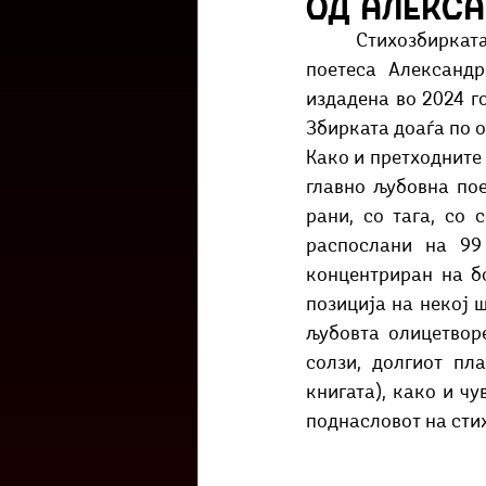
од Алекс
Културоглед
Мелемузика
	Стихозбирката „Срцебиењата кои (не) ги чу“ е трета збирка песни на младата 
поетеса Александр
издадена во 2024 го
Тригер
Го зборевме ова?
Збирката доаѓа по о
Како и претходните 
главно љубовна пое
рани, со тага, со 
распослани на 99 
концентриран на бо
позиција на некој 
љубовта олицетворе
солзи, долгиот пла
книгата), како и чу
поднасловот на стих