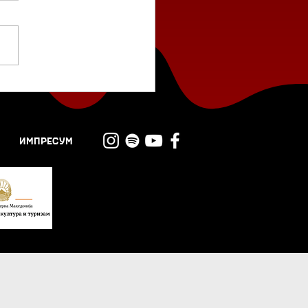
мелеонот во мене
тае“ од Борис
оновски
ИМПРЕСУМ