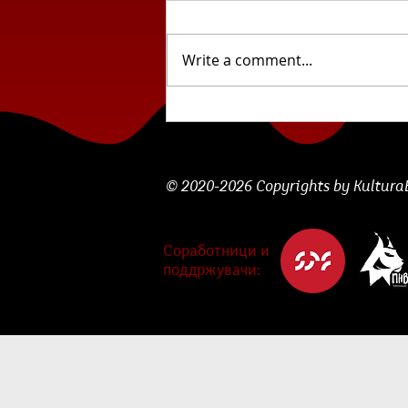
Write a comment...
Отскочна даска:
„Часовникот“ од Васја
Мицковски
© 2020-2026 Copyrights by KulturaBe
Соработници и
поддржувачи: