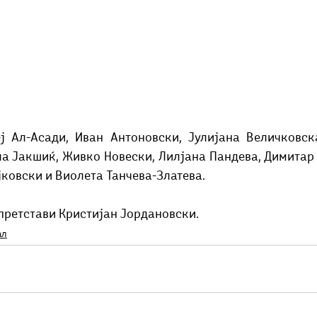
ј Ал-Асади, Иван Антоновски, Јулијана Величковска
ла Јакшиќ, Живко Новески, Лилјана Пандева, Димитар 
јковски и Виолета Танчева-Златева.
е претстави Кристијан Јордановски.
ал