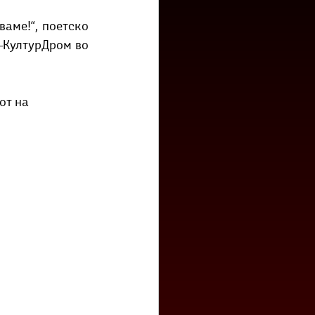
низ град?
Бета-музеј
аме!“, поетско 
‒КултурДром во 
от на