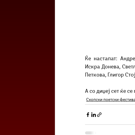
Ќе настапат: Андре
Искра Донева, Свет
Петкова, Глигор Сто
А со диџеј сет ќе с
Скопски поетски фестив