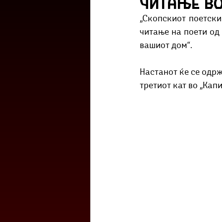
читање в
Културоглед
Мелемузика
„Скопскиот поетски 
читање на поети од
вашиот дом“.
Тригер
Го зборевме ова?
Настанот ќе се одрж
третиот кат во „Капи