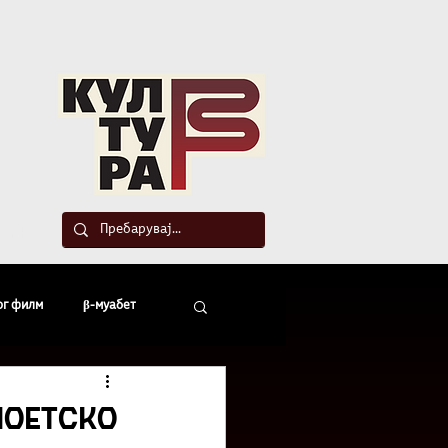
такт
ог филм
β-муабет
офски беседи
поетско