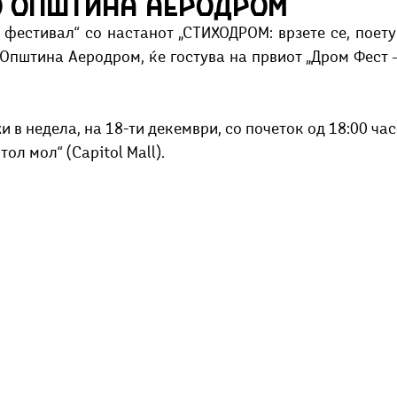
о Општина Аеродром
Добри гости
Скопски поетски фестивал
Музика
Што има 
фестивал“ со настанот „СТИХОДРОМ: врзете се, поетув
 Општина Аеродром, ќе гостува на првиот „Дром Фест 
и в недела, на 18-ти декември, со почеток од 18:00 час
тол мол“ (Capitol Mall).