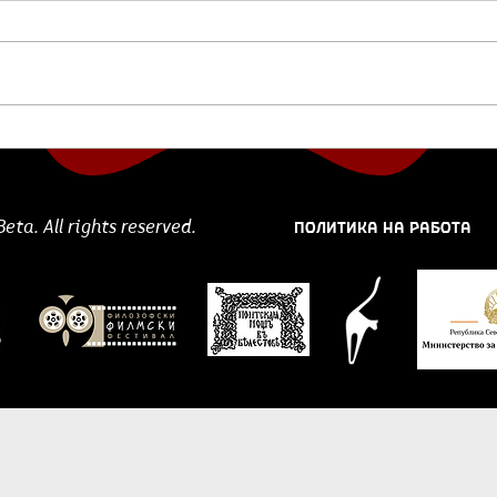
Отскочна даска:
„Ка
„Разбуди се, нешто се
меч
случува“ од Даница
Сим
Среткоска“
ПОЛИТИКА НА РАБОТА
ta. All rights reserved.