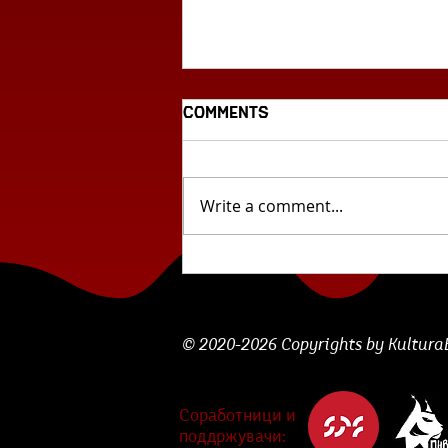
Comments
Write a comment...
Циклус млада
словенечка поезија: „Сѐ
што забележувам...“ од
Лара Божак
© 2020-2026 Copyrights by KulturaBe
Соработници и
поддржувачи: