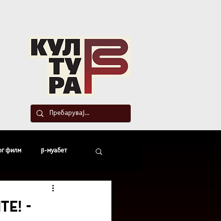
такт
ог филм
β-муабет
офски беседи
е! -