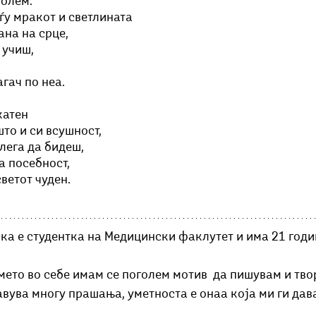
голем.
ѓу мракот и светлината
ана на срце,
 учиш, 
агач по неа.
катен
то и си всушност,
лега да бидеш,
а посебност,
светот чуден.
ка е студентка на Медицински факлутет и има 21 годи
ето во себе имам се поголем мотив  да пишувам и твор
вува многу прашања, уметноста е онаа која ми ги дава