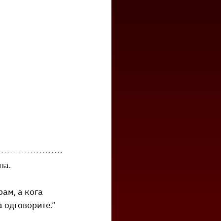
на.
ам, а кога 
 одговорите.“ 