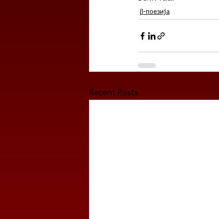
β-поезија
Recent Posts