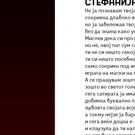
Стефаниј
Културоглед
Мелемузика
Не ја познавам тво
сокриена длабоко во
но ја забележав тво
Тригер
Го зборевме ова?
без да знаеш како у
Мислев дека си про
но не, овој пат сум
ти не си нешто секо
ти си нешто посебно
само сокриен под иг
играта на маски на 
А се прашувам зошт
зошто во светот гол
сега сатирата ја им
добиена буквално п
љубовта својата вој
а токму нејзе ја ба
и сега веќе доцна е
и клаузула да ти на