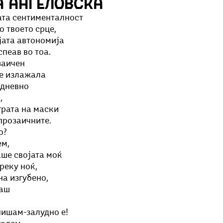
а Ангеловска
Добри гости
Скопски поетски фестивал
Музика
Што има 
јата сентименталност
 твоето срце,
јата автономија
спеав во тоа.
заичен
 се излажала
јдневно
,
рата на маски 
прозаичните.
о?
ем,
аше својата моќ
реку ноќ,
на изгубено,
раш
пишам-залудно е!