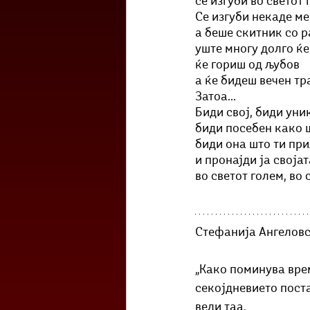
се изгуби во светот 
Се изгуби некаде ме
а беше скитник со р
уште многу долго ќе
ќе гориш од љубов 
а ќе бидеш вечен тр
Затоа...
Биди свој, биди уни
биди посебен како ш
биди она што ти при
и пронајди ја својат
во светот голем, во 
Стефанија Ангеловс
„Како поминува врем
секојдневието поста
вели таа. 