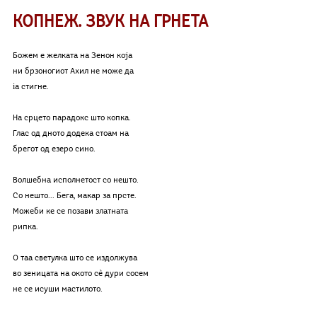
КОПНЕЖ. ЗВУК НА ГРНЕТА
Божем е желката на Зенон која 
ни брзоногиот Ахил не може да
іа стигне.
На срцето парадокс што копка.
Глас од дното додека стоам на 
брегот од езеро сино.
Волшебна исполнетост со нешто.
Со нешто... Бега, макар за прсте.
Можеби ке се позави златната 
рипка.
О таа светулка што се издолжува 
во зеницата на окото с
ѐ 
дури сосем 
не се исуши мастилото.