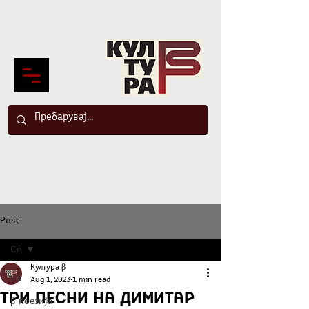
Post
Сè
Култура β
Сè
Aug 1, 2023
1 min read
Три песни на Димитар
β-поезија