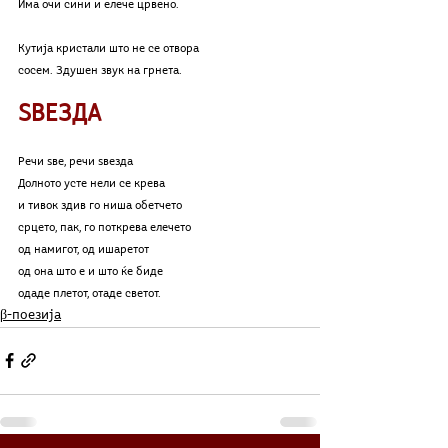
Има очи сини и елече црвено.
Кутија кристали што не се отвора 
сосем. Здушен звук на грнета.
ЅВЕЗДА
Речи ѕве, речи ѕвезда
Долното усте нели се крева
и тивок здив го ниша обетчето
срцето, пак, го поткрева елечето
од намигот, од ишаретот
од она што е и што ќе биде
одаде плетот, отаде светот.
β-поезија