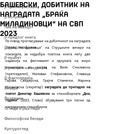
Башевски, добитник на
β-кратки раскази
наградата „Браќа
β-колумни
Миладиновци“ на СВП
Лик на месецот
2023
β-предлог книга
По повод прогласување на добитникот на наградата 
β-предлог филм
„Браќа Миладоновци“ на Струшките вечери на 
поезијата, за најдобра поетска книга меѓу две 
β-муабет
изданија на фестивалот и одлуката на жири 
β-уметник на неделата
комисијата во состав на
 Веле Смилевски 
(претседател), Милован Стефановски, Славица 
β-фактопедија
Гаџова Свидерска, Трајче Стамески, Марина 
Мијаковска (секретар) 
наградата да припадне на 
Бисери
поетот Димитар Башевски
 за стихозбирката 
„Дни, 
Воздишки
години“
 (2023, Слово) објавуваме три песни од 
наградената стихозбирка.
Огледи и разгледи
Философски беседи
Културоглед