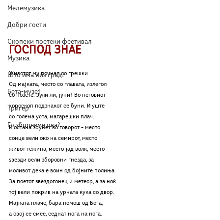
Мелемузика
Добри гости
Скопски поетски фестивал
ГОСПОД ЗНАЕ
Музика
Животот му почнал со грешки
Што има низ град?
Од мајката, место со главата, излегол
Бета-музеј
со нозете. Јули ли, јуни? Во неговиот
хороскоп подзнакот се буни. И уште 
Тригер
со голема уста, магарешки плач.
Го зборевме ова?
И остана збунет во говорот – место 
сонце вели око на семирот, место 
живот тежина, место јад волк, место 
ѕвезди вели зборовни гнезда, за
моливот дека е воин од бојните полиња.
За поетот звездогонец и метеор, а за ноќ 
тој вели покрив на урната кука со двор.
Мајката плаче, бара помош од Бога, 
а овој се смее, седнат нога на нога.