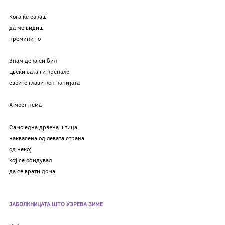
Кога ќе сакаш
да ме видиш
премини го
Знам дека си бил
Цвеќињата ги кренале
своите глави кон капијата
А мост нема
Само една дрвена штица
наквасена од левата страна
од некој
кој се обидувал
да се врати дома
ЈАБОЛКНИЦАТА ШТО УЗРЕВА ЗИМЕ