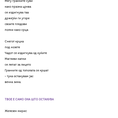
Меѓу гранките суви
како празна црква
се издигнува таа
држејќи ги угоре
своите плодови
полни како срца
Снегот крцка
под нозете
Чадот се издигнува од куќите
Магливи капки
се лепат за лицето
Гранките од тополата се кршат
– тука останувам јас
вечна зима.
ТВОЕ Е САМО ОНА ШТО ОСТАНУВА
Железен мирис