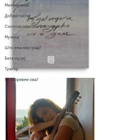
Мелемузика
Добри гости
Скопски поетски фестивал
Музика
Што има низ град?
Бета-музеј
Тригер
Го зборевме ова?