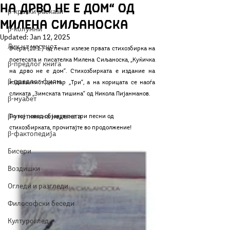
на дрво не е дом“ од
β-кратки раскази
Милена Сиљаноска
β-колумни
Updated:
Jan 12, 2025
Лик на месецот
Вчера (10.1.) од печат излезе првата стихозбирка на 
поетесата и писателка Милена Сиљаноска, „Куќичка 
β-предлог книга
на дрво не е дом“. Стихозбирката е издание на 
β-предлог филм
издавачкиот центар „Три“, а на корицата се наоѓа 
сликата „Зимската тишина“ од Никола Пијанманов.
β-муабет
β-уметник на неделата
По тој повод објавуваме три песни од 
стихозбирката, прочитајте во продолжение!
β-фактопедија
Бисери
Воздишки
Огледи и разгледи
Философски беседи
Културоглед