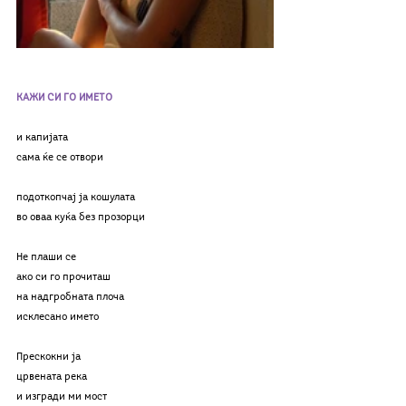
КАЖИ СИ ГО ИМЕТО
и капијата
сама ќе се отвори
подоткопчај ја кошулата
во оваа куќа без прозорци
Не плаши се
ако си го прочиташ
на надгробната плоча
исклесано името
Прескокни ја
црвената река
и изгради ми мост