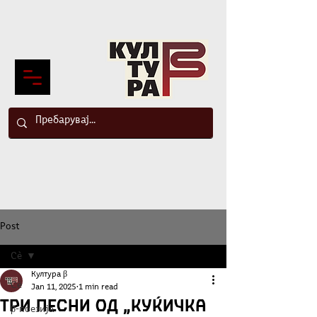
Post
Сè
Култура β
Сè
Jan 11, 2025
1 min read
Три песни од „Куќичка
β-поезија