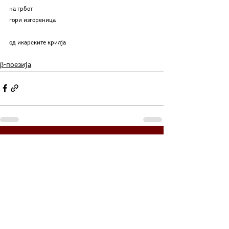
на грбот
гори изгореница
од икарските крилја
β-поезија
See All
Related Posts