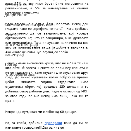
каде 95% од вкупниот буџет биле потрошени на 
Мелемузика
рекламирање, а 5% за намалување на самиот 
јаглероден отпечаток. 
Добри гости
Оваа појава не е ретка, баш напротив. Секој ден 
Скопски поетски фестивал
гледаме како се „префрла топката”.  Кога требаше 
задолжително да се вакцинираме, кој носеше 
Музика
одговорност? Тој што се вакцинира, а не државата 
или компанијата. Така пишуваше на ливчето на кое 
Што има низ град?
што се потпишувавте за да ја добиете вакцината. 
Ако имате некакви нус-појави, со среќа.
Бета-музеј
Денес имаме економска криза, што не е баш тајна и 
Тригер
што сите нѐ засега. Цените се премногу кренати и 
не се издржливи. Како студент што студира во друг 
Го зборевме ова?
град, јас лично чуствувам колку побрзо се празни 
џебот. Минатата година, студентите имаа 
студентски оброк кој вредеше 120 денари и го 
добиваа секој работен ден. Каде е огласот од МОН 
за оваа година? Ако некој има линк, нека ми го 
прати.  
Искрен да сум, скап ми е лебот од 60 денари.   
Но, за среќа, добивме 
препораки
 како да си ги 
намалиме трошоците!!! Дел од нив се: