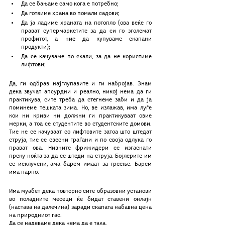
Да се бањаме само кога е потребно;
Да готвиме храна во помали садови;
Да ја ладиме храната на потопло (ова веќе го 
прават супермаркетите за да си го зголемат 
профитот, а ние да купуваме скапани 
продукти);
Да се качуваме по скали, за да не користиме 
лифтови; 
Да, ги одбрав најглупавите и ги набројав. Знам 
дека звучат апсурдни и реално, никој нема да ги 
практикува, сите треба да стегнеме заби и да ја 
поминеме тешката зима. Но, ве излажав, има луѓе 
кои ни криви ни должни ги практикуваат овие 
мерки, а тоа се студентите во студентските домови. 
Тие не се качуваат со лифтовите затоа што штедат 
струја, тие се свесни граѓани и по своја одлука го 
прават ова. Нивните фрижидери се изгаснати 
преку ноќта за да се штеди на струја. Бојлерите им 
се исклучени, ама барем имаат за греење. Барем 
има парно.
Има муабет дека повторно сите образовни установи 
во поладните месеци ќе бидат ставени онлајн 
(настава на далечина) заради скапата набавна цена 
на природниот гас.
Да се надеваме дека нема да е така.