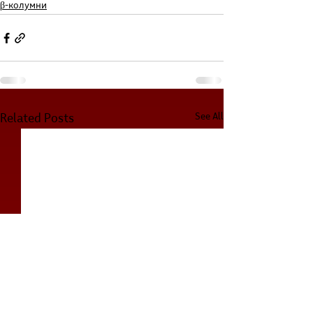
β-колумни
See All
Related Posts