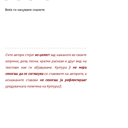
Веќе ги качуваме скалите.     
Сите автори стојат 
во целост
 зад кажаното во своите 
колумни, дела, песни, кратки раскази и друг вид на 
текстови кои ги објавуваме. Култура β 
не мора 
секогаш да се согласува
 со ставовите на авторите, а 
искажаните ставови 
не секогаш ја рефлектираат
уредувачката политика на Култура β. 