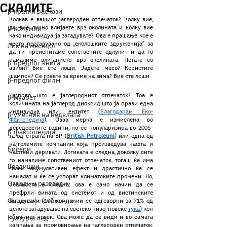
скалите
β-кратки раскази
Колкав е вашиот јаглероден отпечаток? Колку вие, 
да, вие лично влијаете врз околината и колку вие 
β-колумни
како индивидуа ја загадувате? Ова е прашање кое е 
често поставувано од „еколошките здруженија” за 
Лик на месецот
да ги преиспитаме сопствените одлуки  и да го 
намалиме влијанието врз околината. Летате со 
β-предлог книга
авион? Вие сте лоши. Јадете месо? Користите 
шампон? Се греете за време на зима? Вие сте лоши.
β-предлог филм
Најпрвo, што е јаглеродниот отпечаток? Тоа е 
β-муабет
количината на јаглерод диоксид што ја прави една 
индивидуа или ентитет (
Благодарам Еко-
β-уметник на неделата
Фактопедија
). Оваа мерка е измислена во 
деведесетите години, но се популаризира во 2005-
β-фактопедија
та од страна на BP (
British Petroleum
) или една од 
најголемите компании која произведува нафта и 
Бисери
нафтени деривати. Логиката е следна, доколку сите 
го намалиме сопствениот отпечаток, тогаш ќе има 
Воздишки
голем акумулативен ефект и драстично ќе се 
намалат и ќе се успорат климатските промени. Но, 
Огледи и разгледи
реалноста е следна: ова е само начин да се 
префрли вината од системот и од вистинските 
Философски беседи
загадувачи (100 компании се одговорни за 71% од 
целото загадување на светско ниво, повеќе 
тука
) кон 
обичниот човек. Ова може да се види и во самата 
Културоглед
кампања за промовирање на јаглероден отпечаток, 