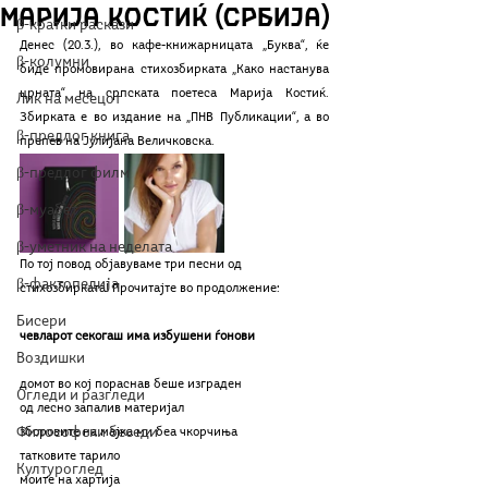
Марија Костиќ (Србија)
β-кратки раскази
Денес (20.3.), во кафе-книжарницата „Буква“, ќе 
β-колумни
биде промовирана стихозбирката „Како настанува 
црната“ на српската поетеса Марија Костиќ. 
Лик на месецот
Збирката е во издание на „ПНВ Публикации“, а во 
β-предлог книга
препев на Јулијана Величковска.
β-предлог филм
β-муабет
β-уметник на неделата
По тој повод објавуваме три песни од 
β-фактопедија
стихозбирката! Прочитајте во продолжение:
Бисери
чевларот секогаш има избушени ѓонови
Воздишки
домот во кој пораснав беше изграден 
Огледи и разгледи
од лесно запалив материјал 
Философски беседи
зборовите на мајка ми беа чкорчиња 
татковите тарило 
Културоглед
моите на хартија 