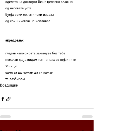
оделото на докторот беше целосно влажно 
од неговата уста 
буеја реки со латински изрази 
од кои никогаш не испливав
акредразах
гледав како смртта заминува без тебе 
посакав да ја видам темнината во нејзините 
зеници 
само за да можам да ти кажам 
те разбирам
Воздишки