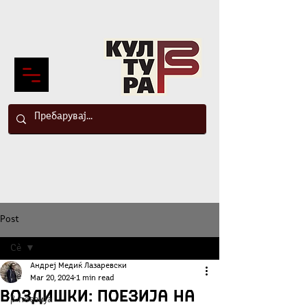
Post
Сè
Андреј Медиќ Лазаревски
Сè
Mar 20, 2024
1 min read
Воздишки: Поезија на
β-поезија