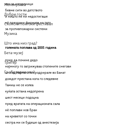
лек за изгореници 
Мелемузика
бевме сити во детството 
Добри гости
и ништо не ни недостигаше 
нѐ прехрани фирмата на тато 
Скопски поетски фестивал
за противпожарни системи
Музика
Што има низ град?
големата поплава од 2005 година
Бета-музеј
пред да почине дедо 
Тригер
најмногу го загрижуваа стопените снегови 
Го зборевме ова?
што од Карпатите продрирале во Банат 
дождот престана кога го следевме 
Тамиш не се излеа 
куќата остана недопрена 
шест месеци подоцна 
пред вратата на операционата сала 
нѐ поплави нов бран 
на креветот со точки 
сестра ми се будеше од анестезија 