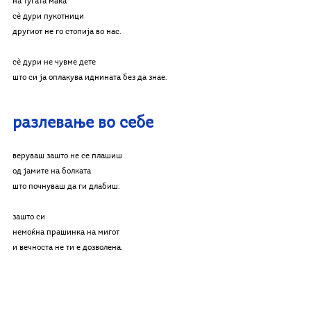
на туѓата мака
сѐ дури пукотници
другиот не го стопија во нас.
сѐ дури не чувме дете
што си ја оплакува иднината без да знае.
разлевање во себе
веруваш зашто не се плашиш
од јамите на болката
што почнуваш да ги длабиш.
зашто си
немоќна прашинка на мигот
и вечноста не ти е дозволена.
зашто знаеш како да се разлееш во себе
и топло да го прегрнеш светот.
Воздишки