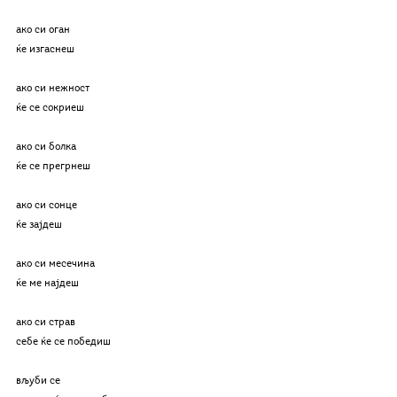
ако си оган
ќе изгаснеш
ако си нежност
ќе се сокриеш
ако си болка
ќе се прегрнеш
ако си сонце
ќе зајдеш
ако си месечина
ќе ме најдеш
ако си страв
себе ќе се победиш
вљуби се