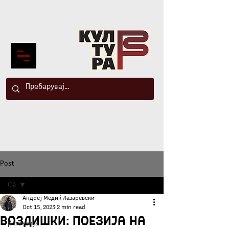
Post
Сè
Андреј Медиќ Лазаревски
Сè
Oct 15, 2023
2 min read
Воздишки: Поезија на
β-поезија