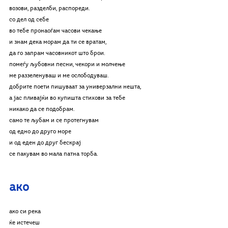
возови, разделби, распореди.
со дел од себе
во тебе пронаоѓам часови чекање
и знам дека морам да ти се вратам,
да го запрам часовникот што брои.
помеѓу љубовни песни, чекори и молчење
ме раззеленуваш и ме ослободуваш.
добрите поети пишуваат за универзални нешта,
а јас пливајќи во купишта стихови за тебе
никако да се подобрам.
само те љубам и се протегнувам
од едно до друго море
и од еден до друг бескрај
се пакувам во мала патна торба.
ако
ако си река
ќе истечеш