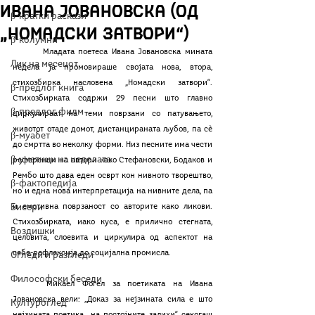
Ивана Јовановска (од
β-кратки раскази
„Номадски затвори“)
β-колумни
	Младата поетеса Ивана Јовановска мината 
Лик на месецот
недела ја промовираше својата нова, втора, 
стихозбирка насловена „Номадски затвори“. 
β-предлог книга
Стихозбирката содржи 29 песни што главно 
β-предлог филм
циркулираат на теми поврзани со патувањето, 
животот отаде домот, дистанцираната љубов, па сѐ 
β-муабет
до смртта во неколку форми. Низ песните има чести 
β-уметник на неделата
референци на автори како Стефановски, Бодаков и 
Рембо што дава еден осврт кон нивното творештво, 
β-фактопедија
но и една нова интерпретација на нивните дела, па 
Бисери
и емотивна поврзаност со авторите како ликови. 
Стихозбирката, иако куса, е прилично стегната, 
Воздишки
целовита, слоевита и циркулира од аспектот на 
себе-рефлексија до социјална промисла. 
Огледи и разгледи
Философски беседи
	Микаел Фогел за поетиката на Ивана 
Јовановска вели: „Доказ за нејзината сила е што 
Културоглед