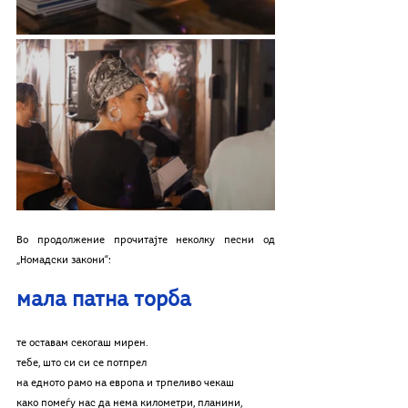
Во продолжение прочитајте неколку песни од 
„Номадски закони“:
мала патна торба
те оставам секогаш мирен.
тебе, што си си се потпрел
на едното рамо на европа и трпеливо чекаш
како помеѓу нас да нема километри, планини,