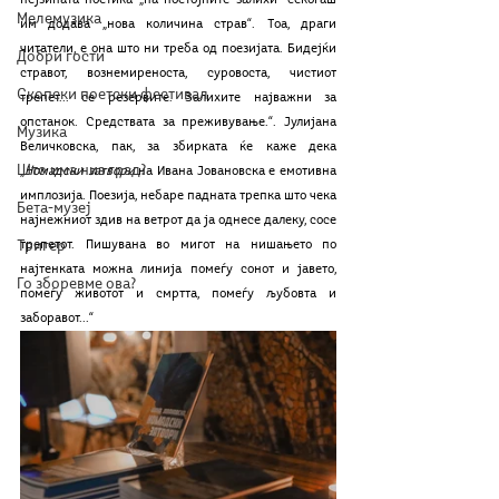
нејзината поетика „на постојните залихи“ секогаш 
Мелемузика
им додава „нова количина страв“. Тоа, драги 
читатели, е она што ни треба од поезијата. Бидејќи 
Добри гости
стравот, вознемиреноста, суровоста, чистиот 
Скопски поетски фестивал
трепет... се резервите. Залихите најважни за 
опстанок. Средствата за преживување.“. Јулијана 
Музика
Величковска, пак, за збирката ќе каже дека 
Што има низ град?
„
Номадски затвори
 на Ивана Јовановска е емотивна 
имплозија. Поезија, небаре падната трепка што чека 
Бета-музеј
најнежниот здив на ветрот да ја однесе далеку, сосе 
Тригер
трепетот. Пишувана во мигот на нишањето по 
најтенката можна линија помеѓу сонот и јавето, 
Го зборевме ова?
помеѓу животот и смртта, помеѓу љубовта и 
заборавот...“