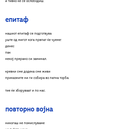
и тивко ќе се ослободиш.
епитаф
нашиот епитаф се подготвува
уште од мигот кога првпат ќе чуеме:
денес
пак
некој прерано си заминал.
кревки сме додека сме живи
приказните ни ги собира во патна торба.
тие ќе зборуваат и по нас.
повторно војна
никогаш не помислуваме