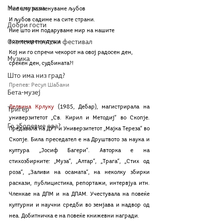
Мелемузика
Ние што разменуваме љубов
И љубов садиме на сите страни.
Добри гости
Ние што им подаруваме мир на нашите 
вознемирени души
Скопски поетски фестивал
Кој ни го спречи чекорот на овој радосен ден, 
Музика
среќен ден, судбината?!
Што има низ град?
Препев: Ресул Шабани
Бета-музеј
Делвина Крлуку
 (1985, Дебар), магистрирала нa 
Тригер
универзитетот „Св. Кирил и Методиј“ во Скопје. 
Го зборевме ова?
Предавала на ДУТ и Универзитетот „Мајка Тереза“ во 
Скопје. Била преседател е на Друштвото за наука и 
култура „Јосиф Багери“. Авторка е на 
стихозбирките: „Муза“, „Алтар“, „Трага“, „Стих од 
роза“, „Заливи на осамата“, на неколку збирки 
раскази, публицистика, репортажи, интервјуа итн. 
Членкае на ДПМ и на ДПАМ. Учестувала на повеќе 
културни и научни средби во земјава и надвор од 
неа. Добитничка е на повеќе книжевни награди.