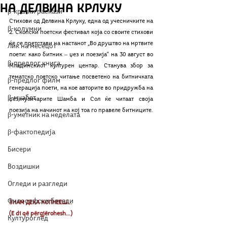
на Делвина Крлуку
β-кратки раскази
Стихови од Делвина Крлуку, една од учесничките на 
β-колумни
2. Скопски поетски фестивал која со своите стихови 
ќе се претстави на настанот „Во друштво на мртвите 
Лик на месецот
поети: како битник ‒ џез и поезија“ на 30 август во 
β-предлог книга
Младинскиот културен центар. Станува збор за 
тематско поетско читање посветено на битничката 
β-предлог филм
генерација поети, на кое авторите во придружба на 
β-муабет
џез-музичарите Шамба и Сол ќе читаат своја 
поезија на начинот на кој тоа го правеле битниците.
β-уметник на неделата
β-фактопедија
Бисери
Воздишки
Огледи и разгледи
Философски беседи
ЗНАМ ДЕКА КОПНЕЕШ...
(E di që përgjërohesh...)
Културоглед