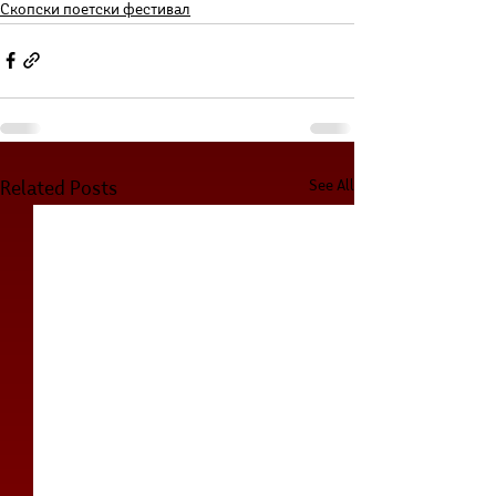
Скопски поетски фестивал
See All
Related Posts