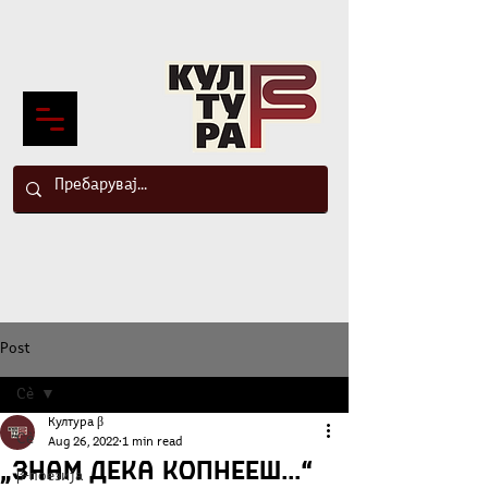
Post
Сè
Култура β
Сè
Aug 26, 2022
1 min read
„Знам дека копнееш...“
β-поезија